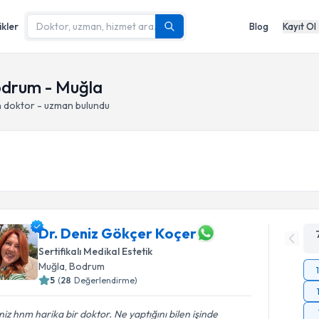
ikler
Blog
Kayıt Ol
odrum - Muğla
n doktor - uzman bulundu
Dr. Deniz Gökçer Koçer
Sertifikalı Medikal Estetik
Muğla
, Bodrum
5
(
28
Değerlendirme)
iz hnm harika bir doktor. Ne yaptığını bilen işinde