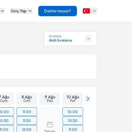
Giriş Yap
Doktor musun?
Sıralama
Akıllı Sıralama
7 Ağu
8 Ağu
9 Ağu
10 Ağu
Cum
Cmt
Paz
Pzt
10:00
11:00
10:00
10:30
11:30
10:30
11:00
12:00
11:00
Takvim