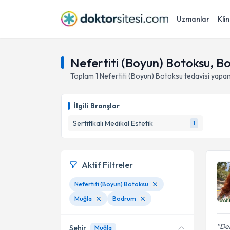
Uzmanlar
Klin
Nefertiti (Boyun) Botoksu, B
Toplam
1
Nefertiti (Boyun) Botoksu
tedavisi yapa
İlgili Branşlar
Sertifikalı Medikal Estetik
1
Aktif Filtreler
Nefertiti (Boyun) Botoksu
Muğla
Bodrum
Den
Şehir
Muğla