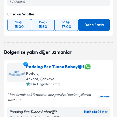
12/47 Kat: 5
En Yakın Saatler
10 Ağu
10 Ağu
10 Ağu
Daha Fazla
15:00
15:30
17:00
Bölgenize yakın diğer uzmanlar
Podolog Ece Tuana Babayiğit
Podoloji
Ankara
, Çankaya
5
(
4
Değerlendirme)
kez tırnak cektirmeme, kez parsiyel kesim, yıllarca
Devamı
sürdü...
Podolog Ece Tuana Babayiğit
Haritada Göster