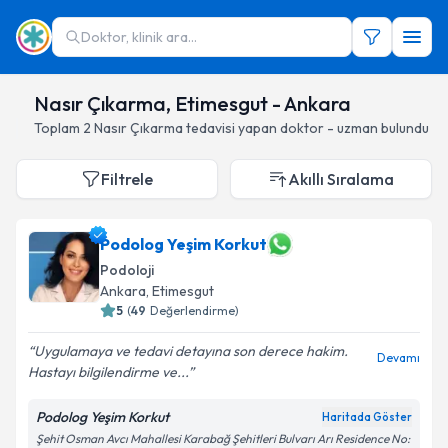
Doktor, klinik ara...
Nasır Çıkarma, Etimesgut - Ankara
Toplam
2
Nasır Çıkarma
tedavisi yapan doktor - uzman bulundu
Filtrele
Akıllı Sıralama
Podolog Yeşim Korkut
Podoloji
Ankara
, Etimesgut
5
(
49
Değerlendirme)
Uygulamaya ve tedavi detayına son derece hakim.
Devamı
Hastayı bilgilendirme ve...
Podolog Yeşim Korkut
Haritada Göster
Şehit Osman Avcı Mahallesi Karabağ Şehitleri Bulvarı Arı Residence No: