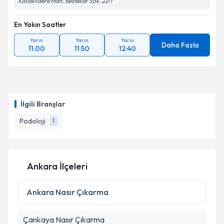
Kavaklıdere Mah. Bestekar Sok. 22/1
En Yakın Saatler
Yarın
Yarın
Yarın
Daha Fazla
11:00
11:50
12:40
İlgili Branşlar
Podoloji
1
Ankara İlçeleri
Ankara
Nasır Çıkarma
Çankaya
Nasır Çıkarma