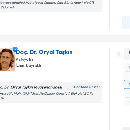
baros Mahallesi Mithatpaşa Caddesi Can Gönül Apart. No:218
 2 Daire 4
Doç. Dr. Oryal Taşkın
Psikiyatri
İzmir
, Bayraklı
ç. Dr. Oryal Taşkın Muayenahanesi
Haritada Göster
suroğlu Mah. 1593/1 Sok. No:2 Lider Centrio A Blok Kat:2 Ofis
:14