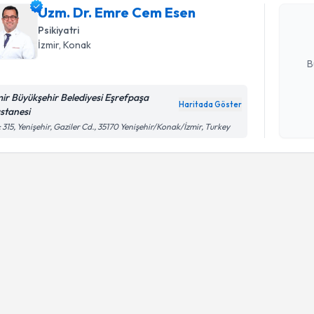
Size bu uzm
Uzm. Dr. Emre Cem Esen
hazırlandığ
Psikiyatri
İzmir
, Konak
E-posta Ad
B
mir Büyükşehir Belediyesi Eşrefpaşa
Haritada Göster
stanesi
Kişisel
 315, Yenişehir, Gaziler Cd., 35170 Yenişehir/Konak/İzmir, Turkey
okudum
işlenm