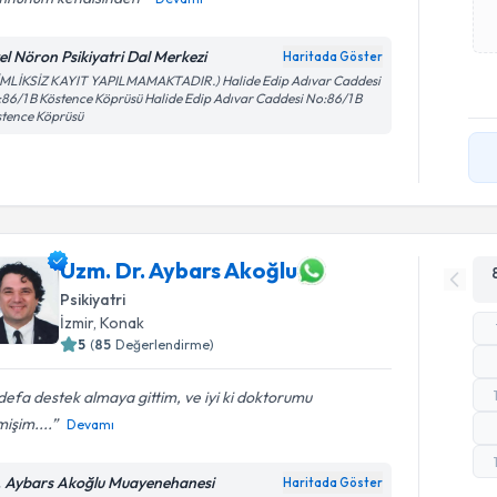
el Nöron Psikiyatri Dal Merkezi
Haritada Göster
İMLİKSİZ KAYIT YAPILMAMAKTADIR.) Halide Edip Adıvar Caddesi
86/1 B Köstence Köprüsü Halide Edip Adıvar Caddesi No:86/1 B
tence Köprüsü
Uzm. Dr. Aybars Akoğlu
Psikiyatri
İzmir
, Konak
5
(
85
Değerlendirme)
 defa destek almaya gittim, ve iyi ki doktorumu
işim....
Devamı
. Aybars Akoğlu Muayenehanesi
Haritada Göster