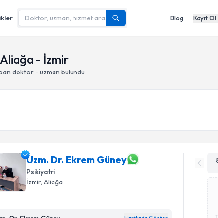
ikler
Blog
Kayıt Ol
 Aliağa - İzmir
apan doktor - uzman bulundu
Uzm. Dr. Ekrem Güney
Psikiyatri
İzmir
, Aliağa