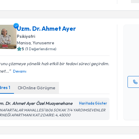
Randevu T
Uzm. Dr. Ahmet Ayer
Uzm. Dr. 
Psikiyatri
bu uzmandan
Manisa
, Yunusemre
posta ile bi
5
(
1
Değerlendirme)
E-posta Ad
unu çözmeye yönelik hızlı etkili bir tedavi süreci geçirdim.
et...
Devamı
dres
1
Online Görüşme
Kişisel
okudum
m. Dr. Ahmet Ayer Özel Muayenehane
Haritada Göster
işlenm
 ANAFARTALAR MAHALLESİ 1606 SOKAK 7/4 YARDIMSEVENLER
Randevu T
RNEĞİ APARTMANI KAT:2 DAİRE: 4, 45000
Uzm. Dr. 