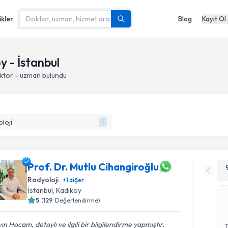
ikler
Blog
Kayıt Ol
 - İstanbul
ktor - uzman bulundu
loji
1
Prof. Dr. Mutlu Cihangiroğlu
Radyoloji
+
1
diğer
İstanbul
, Kadıköy
5
(
129
Değerlendirme)
ın Hocam, detaylı ve ilgili bir bilgilendirme yapmıştır.