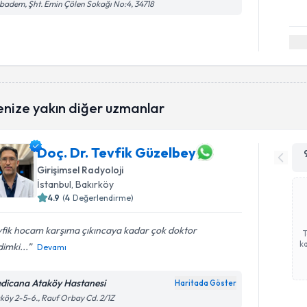
badem, Şht. Emin Çölen Sokağı No:4, 34718
enize yakın diğer uzmanlar
Doç. Dr. Tevfik Güzelbey
Girişimsel Radyoloji
İstanbul
, Bakırköy
4.9
(
4
Değerlendirme)
vfik hocam karşıma çıkıncaya kadar çok doktor
ka
imki...
Devamı
dicana Ataköy Hastanesi
Haritada Göster
köy 2-5-6., Rauf Orbay Cd. 2/1Z