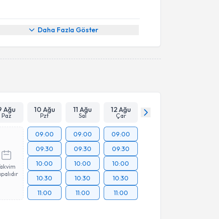
Daha Fazla Göster
9 Ağu
10 Ağu
11 Ağu
12 Ağu
Paz
Pzt
Sal
Çar
09:00
09:00
09:00
09:30
09:30
09:30
10:00
10:00
10:00
Takvim
palıdır
10:30
10:30
10:30
11:00
11:00
11:00