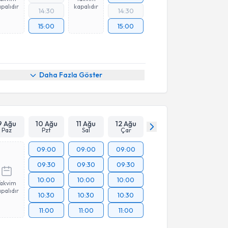
palıdır
kapalıdır
14:30
14:30
15:00
15:00
Daha Fazla Göster
9 Ağu
10 Ağu
11 Ağu
12 Ağu
Paz
Pzt
Sal
Çar
09:00
09:00
09:00
09:30
09:30
09:30
10:00
10:00
10:00
Takvim
palıdır
10:30
10:30
10:30
11:00
11:00
11:00