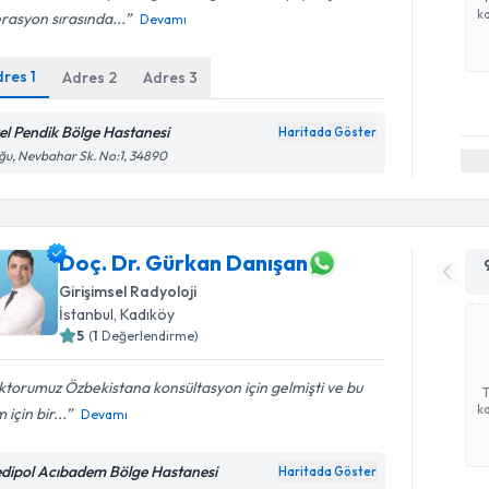
ka
asyon sırasında...
Devamı
dres
1
Adres
2
Adres
3
el Pendik Bölge Hastanesi
Haritada Göster
u, Nevbahar Sk. No:1, 34890
Doç. Dr. Gürkan Danışan
Girişimsel Radyoloji
İstanbul
, Kadıköy
5
(
1
Değerlendirme)
torumuz Özbekistana konsültasyon için gelmişti ve bu
ka
 için bir...
Devamı
dipol Acıbadem Bölge Hastanesi
Haritada Göster