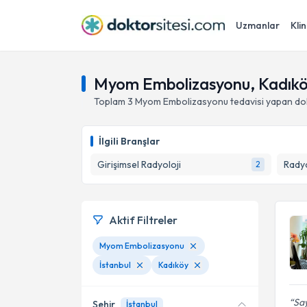
Uzmanlar
Klin
Myom Embolizasyonu, Kadıköy
Toplam
3
Myom Embolizasyonu
tedavisi yapan do
İlgili Branşlar
Girişimsel Radyoloji
Radyo
2
Aktif Filtreler
Myom Embolizasyonu
İstanbul
Kadıköy
Say
Şehir
İstanbul