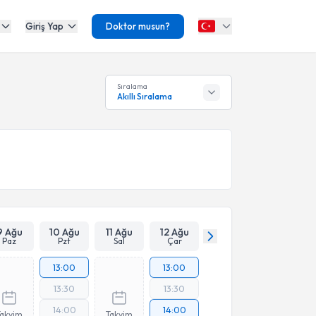
Giriş Yap
Doktor musun?
Sıralama
Akıllı Sıralama
9 Ağu
10 Ağu
11 Ağu
12 Ağu
Paz
Pzt
Sal
Çar
13:00
13:00
13:30
13:30
14:00
14:00
Takvim
Takvim