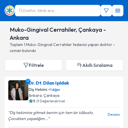
Doktor, klinik ara...
Muko-Gingival Cerrahiler, Çankaya -
Ankara
Toplam
1
Muko-Gingival Cerrahiler
tedavisi yapan doktor -
uzman bulundu
Filtrele
Akıllı Sıralama
Dr. Dt. Dilan Işıldak
Diş Hekimi
+
1
diğer
Ankara
, Çankaya
5
(
1
Değerlendirme)
Diş hekimine gitmek benim için tam bir kâbustu.
Devamı
Çocukken yaşadığım...