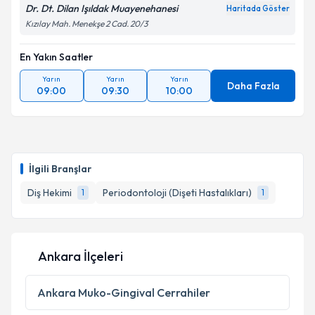
Dr. Dt. Dilan Işıldak Muayenehanesi
Haritada Göster
Kızılay Mah. Menekşe 2 Cad. 20/3
En Yakın Saatler
Yarın
Yarın
Yarın
Daha Fazla
09:00
09:30
10:00
İlgili Branşlar
Diş Hekimi
Periodontoloji (Dişeti Hastalıkları)
1
1
Ankara İlçeleri
Ankara
Muko-Gingival Cerrahiler