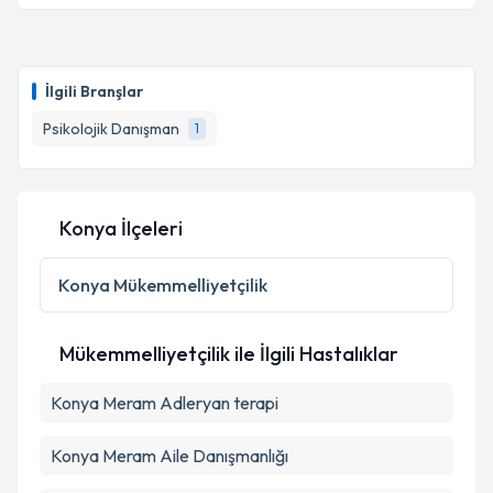
Psk. Dan. Feride Mordonlu
için randevu takvimi
talebi oluşturun. Size bu uzmandan randevu almanız
İlgili Branşlar
için bir takvim hazırlandığında e-posta ile
bilgilendireceğiz.
Psikolojik Danışman
1
E-posta Adresiniz
Konya İlçeleri
Kişisel verilerimin işlenmesine ilişkin
Aydınlatma
Konya
Mükemmelliyetçilik
Metni
'ni okudum ve kişisel verilerimin belirtilen
kapsamda işlenmesini kabul ediyorum.
Mükemmelliyetçilik ile İlgili Hastalıklar
Takvim Talebini Gönder
Konya Meram Adleryan terapi
Konya Meram Aile Danışmanlığı