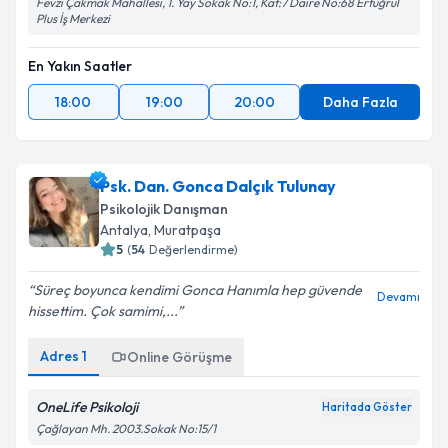
Fevzi Çakmak Mahallesi, 1. Yay Sokak No:1, Kat:7 Daire No:68 Ertuğrul
Plus İş Merkezi
En Yakın Saatler
18:00
19:00
20:00
Daha Fazla
Psk. Dan. Gonca Dalçık Tulunay
Psikolojik Danışman
Antalya
, Muratpaşa
5
(
54
Değerlendirme)
Süreç boyunca kendimi Gonca Hanımla hep güvende
Devamı
hissettim. Çok samimi,...
Adres
1
Online Görüşme
OneLife Psikoloji
Haritada Göster
Çağlayan Mh. 2003.Sokak No:15/1