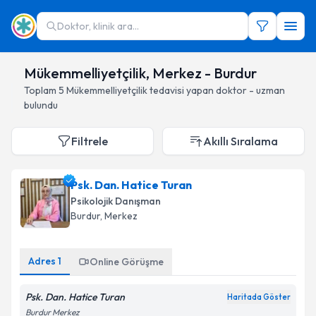
Doktor, klinik ara...
Mükemmelliyetçilik, Merkez - Burdur
Toplam
5
Mükemmelliyetçilik
tedavisi yapan doktor - uzman
bulundu
Filtrele
Akıllı Sıralama
Psk. Dan. Hatice Turan
Psikolojik Danışman
Burdur
, Merkez
Adres
1
Online Görüşme
Psk. Dan. Hatice Turan
Haritada Göster
Burdur Merkez