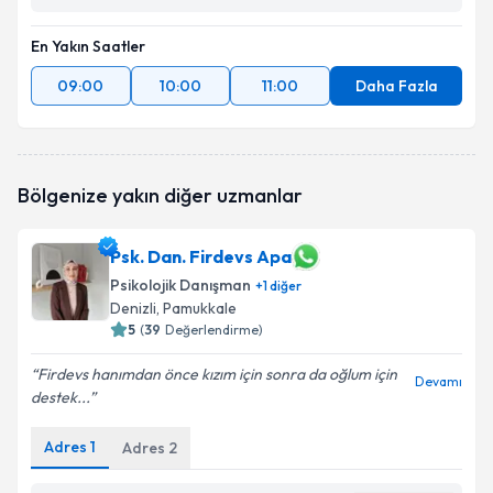
En Yakın Saatler
09:00
10:00
11:00
Daha Fazla
Bölgenize yakın diğer uzmanlar
Psk. Dan. Firdevs Apa
Psikolojik Danışman
+
1
diğer
Denizli
, Pamukkale
5
(
39
Değerlendirme)
Firdevs hanımdan önce kızım için sonra da oğlum için
Devamı
destek...
Adres
1
Adres
2