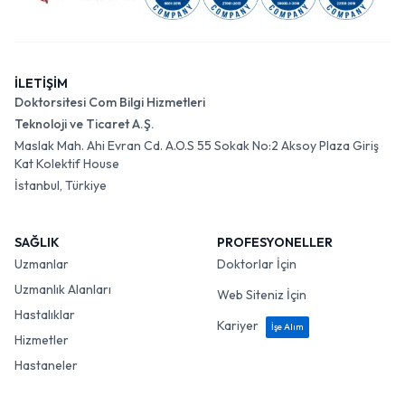
İLETİŞİM
Doktorsitesi Com Bilgi Hizmetleri
Teknoloji ve Ticaret A.Ş.
Maslak Mah. Ahi Evran Cd. A.O.S 55 Sokak No:2 Aksoy Plaza Giriş
Kat Kolektif House
İstanbul, Türkiye
SAĞLIK
PROFESYONELLER
Uzmanlar
Doktorlar İçin
Uzmanlık Alanları
Web Siteniz İçin
Hastalıklar
Kariyer
İşe Alım
Hizmetler
Hastaneler