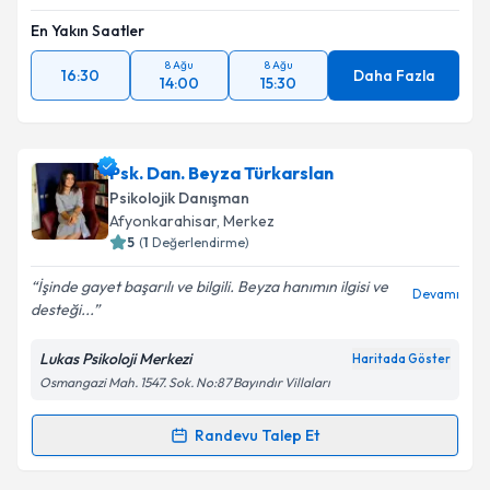
En Yakın Saatler
8 Ağu
8 Ağu
16:30
Daha Fazla
14:00
15:30
Psk. Dan. Beyza Türkarslan
Psikolojik Danışman
Afyonkarahisar
, Merkez
5
(
1
Değerlendirme)
İşinde gayet başarılı ve bilgili. Beyza hanımın ilgisi ve
Devamı
desteği...
Lukas Psikoloji Merkezi
Haritada Göster
Osmangazi Mah. 1547. Sok. No:87 Bayındır Villaları
Randevu Talep Et
Randevu Takvimi Talebi