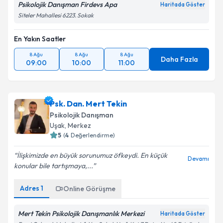
Psikolojik Danışman Firdevs Apa
Haritada Göster
Siteler Mahallesi 6223. Sokak
En Yakın Saatler
8 Ağu
8 Ağu
8 Ağu
Daha Fazla
09:00
10:00
11:00
Psk. Dan. Mert Tekin
Psikolojik Danışman
Uşak
, Merkez
5
(
4
Değerlendirme)
İlişkimizde en büyük sorunumuz öfkeydi. En küçük
Devamı
konular bile tartışmaya,...
Adres
1
Online Görüşme
Mert Tekin Psikolojik Danışmanlık Merkezi
Haritada Göster