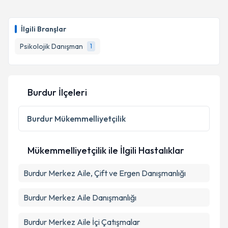
Psk. Dan. Beyza Türkarslan
için randevu takvimi
talebi oluşturun. Size bu uzmandan randevu almanız
İlgili Branşlar
için bir takvim hazırlandığında e-posta ile
bilgilendireceğiz.
Psikolojik Danışman
1
E-posta Adresiniz
Burdur İlçeleri
Kişisel verilerimin işlenmesine ilişkin
Aydınlatma
Burdur
Mükemmelliyetçilik
Metni
'ni okudum ve kişisel verilerimin belirtilen
kapsamda işlenmesini kabul ediyorum.
Mükemmelliyetçilik ile İlgili Hastalıklar
Takvim Talebini Gönder
Burdur Merkez Aile, Çift ve Ergen Danışmanlığı
Burdur Merkez Aile Danışmanlığı
Burdur Merkez Aile İçi Çatışmalar