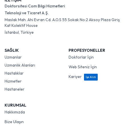
İLETİŞİM
Doktorsitesi Com Bilgi Hizmetleri
Teknoloji ve Ticaret A.Ş.
Maslak Mah. Ahi Evran Cd. A.O.S 55 Sokak No:2 Aksoy Plaza Giriş
Kat Kolektif House
İstanbul, Türkiye
SAĞLIK
PROFESYONELLER
Uzmanlar
Doktorlar İçin
Uzmanlık Alanları
Web Siteniz İçin
Hastalıklar
Kariyer
İşe Alım
Hizmetler
Hastaneler
KURUMSAL
Hakkımızda
Bize Ulaşın