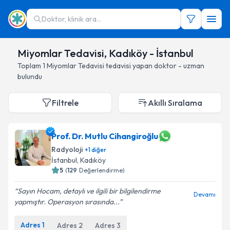
Doktor, klinik ara...
Miyomlar Tedavisi, Kadıköy - İstanbul
Toplam
1
Miyomlar Tedavisi
tedavisi yapan doktor - uzman
bulundu
Filtrele
Akıllı Sıralama
Prof. Dr. Mutlu Cihangiroğlu
Radyoloji
+
1
diğer
İstanbul
, Kadıköy
5
(
129
Değerlendirme)
Sayın Hocam, detaylı ve ilgili bir bilgilendirme
Devamı
yapmıştır. Operasyon sırasında...
Adres
1
Adres
2
Adres
3