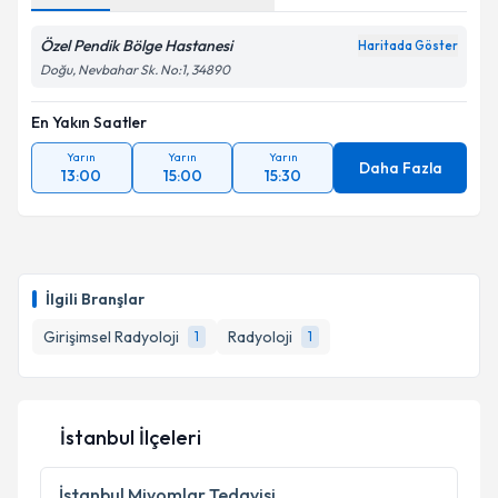
Özel Pendik Bölge Hastanesi
Haritada Göster
Doğu, Nevbahar Sk. No:1, 34890
En Yakın Saatler
Yarın
Yarın
Yarın
Daha Fazla
13:00
15:00
15:30
İlgili Branşlar
Girişimsel Radyoloji
Radyoloji
1
1
İstanbul İlçeleri
İstanbul
Miyomlar Tedavisi