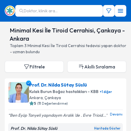
Doktor, klinik ara...
Minimal Kesi İle Tiroid Cerrahisi, Çankaya -
Ankara
Toplam
3
Minimal Kesi İle Tiroid Cerrahisi
tedavisi yapan doktor
- uzman bulundu
Filtrele
Akıllı Sıralama
Prof. Dr. Nilda Sütay Süslü
Kulak Burun Boğaz hastalıkları - KBB
+
1
diğer
Ankara
, Çankaya
5
(
11
Değerlendirme)
Devamı
Ben Eyüp Tanyeli yaşındayım Aralık 'de . Evre Trioid...
Prof. Dr. Nilda Sütay Süslü
Haritada Göster