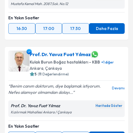
Mustafa Kemal Mah. 2087.Sok. No:12
En Yakın Saatler
16:30
17:00
17:30
Daha Fazla
Prof. Dr. Yavuz Fuat Yılmaz
Kulak Burun Boğaz hastalıkları - KBB
+
1
diğer
Ankara
, Çankaya
5
(
11
Değerlendirme)
Benim canım doktorum, diye başlamak istiyorum.
Devamı
Nefes alamıyor olmamdan dolayı...
Prof. Dr. Yavuz Fuat Yılmaz
Haritada Göster
Kızılırmak Mahallesi Ankara / Çankaya
En Yakın Saatler