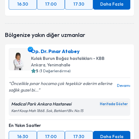
16:30
17:00
17:30
Daha Fazla
Bölgenize yakın diğer uzmanlar
Op. Dr. Pınar Atabey
Kulak Burun Boğaz hastalıkları - KBB
Ankara
, Yenimahalle
5
(
1
Değerlendirme)
Öncelikle pınar hocama çok teşekkür ederim ellerine
Devamı
sağlık guzel bi...
Medical Park Ankara Hastanesi
Haritada Göster
Kent Koop Mah 1868. Sok, Batıkent Blv. No:15
En Yakın Saatler
16:30
17:00
17:30
Daha Fazla