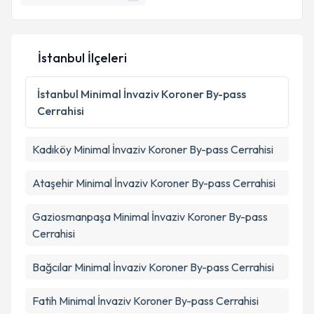
E-posta Adresiniz
İstanbul İlçeleri
Kişisel verilerimin işlenmesine ilişkin
Aydınlatma
Metni
'ni okudum ve kişisel verilerimin belirtilen
İstanbul
Minimal İnvaziv Koroner By-pass
kapsamda işlenmesini kabul ediyorum.
Cerrahisi
Takvim Talebini Gönder
Kadıköy
Minimal İnvaziv Koroner By-pass Cerrahisi
Ataşehir
Minimal İnvaziv Koroner By-pass Cerrahisi
Gaziosmanpaşa
Minimal İnvaziv Koroner By-pass
Cerrahisi
Bağcılar
Minimal İnvaziv Koroner By-pass Cerrahisi
Fatih
Minimal İnvaziv Koroner By-pass Cerrahisi