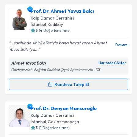
Prof. Dr. Kenan Abdurrahman Kara
için randevu
Prof. Dr. Ahmet Yavuz Balcı
takvimi talebi oluşturun. Size bu uzmandan randevu
Kalp Damar Cerrahisi
almanız için bir takvim hazırlandığında e-posta ile
İstanbul
, Kadıköy
bilgilendireceğiz.
5
(
4
Değerlendirme)
E-posta Adresiniz
.. tarihinde sihirli elleriyle bana hayat veren Ahmet
Devamı
Yavuz Balcı’ya...
Ahmet Yavuz Balcı
Haritada Göster
Göztepe Mah. Bağdat Caddesi Çiçek Apartmanı No . 173
Kişisel verilerimin işlenmesine ilişkin
Aydınlatma
Metni
'ni okudum ve kişisel verilerimin belirtilen
kapsamda işlenmesini kabul ediyorum.
Randevu Talep Et
Randevu Takvimi Talebi
Takvim Talebini Gönder
Prof. Dr. Ahmet Yavuz Balcı
için randevu takvimi
Prof. Dr. Denyan Mansuroğlu
talebi oluşturun. Size bu uzmandan randevu almanız
Kalp Damar Cerrahisi
için bir takvim hazırlandığında e-posta ile
İstanbul
, Gaziosmanpaşa
bilgilendireceğiz.
5
(
1
Değerlendirme)