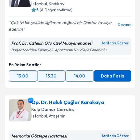
İstanbul
, Kadıköy
5
(
6
Değerlendirme)
Çok iyi bir şekilde ilgilenen değerli bir Doktor tavsiye
Devamı
ederim
Prof. Dr. Öztekin Oto Özel Muayenehanesi
Haritada Göster
Bağdat caddesi Feneryolu Apartmanı No:234/6 Feneryolu
En Yakın Saatler
13:00
13:30
14:00
Daha Fazla
Op. Dr. Haluk Çağlar Karakaya
Kalp Damar Cerrahisi
İstanbul
, Ataşehir
Memorial Göztepe Hastanesi
Haritada Göster