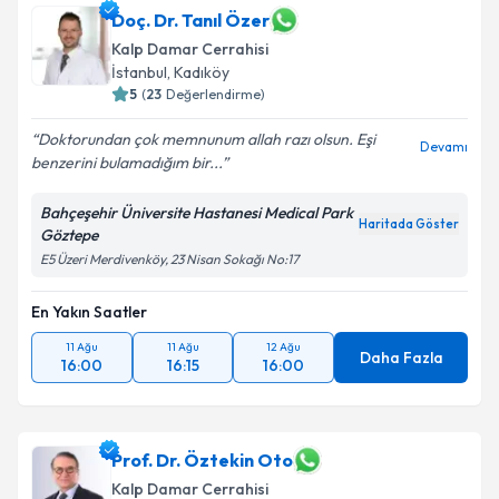
Doç. Dr. Tanıl Özer
Kalp Damar Cerrahisi
İstanbul
, Kadıköy
5
(
23
Değerlendirme)
Doktorundan çok memnunum allah razı olsun. Eşi
Devamı
benzerini bulamadığım bir...
Bahçeşehir Üniversite Hastanesi Medical Park
Haritada Göster
Göztepe
E5 Üzeri Merdivenköy, 23 Nisan Sokağı No:17
En Yakın Saatler
11 Ağu
11 Ağu
12 Ağu
Daha Fazla
16:00
16:15
16:00
Prof. Dr. Öztekin Oto
Kalp Damar Cerrahisi