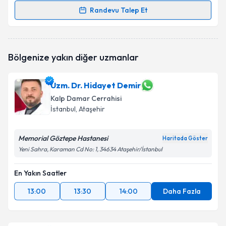
Randevu Talep Et
Randevu Takvimi Talebi
Op. Dr. Faruk Gençoğlu
için randevu takvimi talebi
Bölgenize yakın diğer uzmanlar
oluşturun. Size bu uzmandan randevu almanız için bir
takvim hazırlandığında e-posta ile bilgilendireceğiz.
Uzm. Dr. Hidayet Demir
E-posta Adresiniz
Kalp Damar Cerrahisi
İstanbul
, Ataşehir
Memorial Göztepe Hastanesi
Kişisel verilerimin işlenmesine ilişkin
Aydınlatma
Haritada Göster
Metni
'ni okudum ve kişisel verilerimin belirtilen
Yeni Sahra, Karaman Cd No: 1, 34634 Ataşehir/İstanbul
kapsamda işlenmesini kabul ediyorum.
En Yakın Saatler
Takvim Talebini Gönder
13:00
13:30
14:00
Daha Fazla