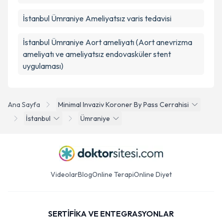
İstanbul Ümraniye Ameliyatsız varis tedavisi
İstanbul Ümraniye Aort ameliyatı (Aort anevrizma
ameliyatı ve ameliyatsız endovasküler stent
uygulaması)
Ana Sayfa
Minimal Invaziv Koroner By Pass Cerrahisi
İstanbul
Ümraniye
Videolar
Blog
Online Terapi
Online Diyet
SERTİFİKA VE ENTEGRASYONLAR