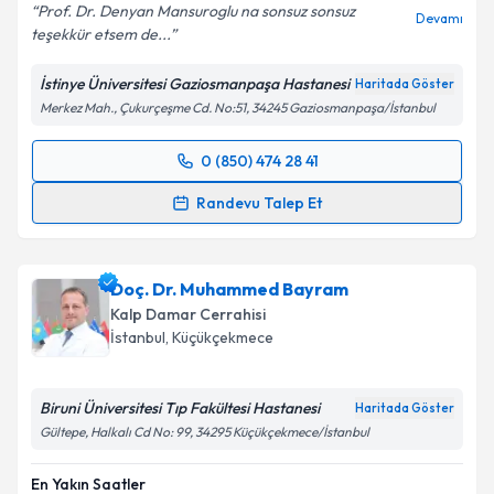
E-posta Adresiniz
Prof. Dr. Denyan Mansuroglu na sonsuz sonsuz
Devamı
teşekkür etsem de...
İstinye Üniversitesi Gaziosmanpaşa Hastanesi
Haritada Göster
Merkez Mah., Çukurçeşme Cd. No:51, 34245 Gaziosmanpaşa/İstanbul
Kişisel verilerimin işlenmesine ilişkin
Aydınlatma
Metni
'ni okudum ve kişisel verilerimin belirtilen
kapsamda işlenmesini kabul ediyorum.
0 (850) 474 28 41
Randevu Takvimi Talebi
Randevu Talep Et
Takvim Talebini Gönder
Prof. Dr. Denyan Mansuroğlu
için randevu takvimi
talebi oluşturun. Size bu uzmandan randevu almanız
Doç. Dr. Muhammed Bayram
için bir takvim hazırlandığında e-posta ile
bilgilendireceğiz.
Kalp Damar Cerrahisi
İstanbul
, Küçükçekmece
E-posta Adresiniz
Biruni Üniversitesi Tıp Fakültesi Hastanesi
Haritada Göster
Gültepe, Halkalı Cd No: 99, 34295 Küçükçekmece/İstanbul
Kişisel verilerimin işlenmesine ilişkin
Aydınlatma
En Yakın Saatler
Metni
'ni okudum ve kişisel verilerimin belirtilen