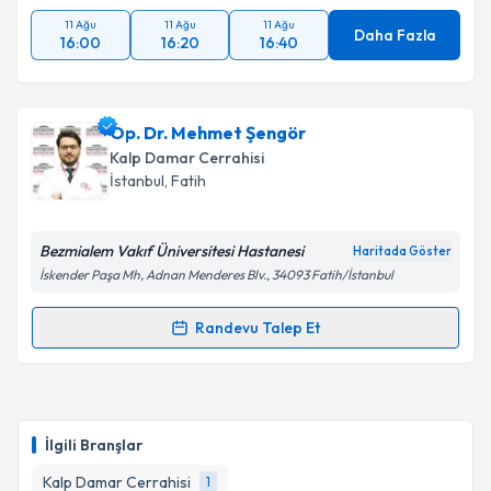
kapsamda işlenmesini kabul ediyorum.
11 Ağu
11 Ağu
11 Ağu
Daha Fazla
16:00
16:20
16:40
Takvim Talebini Gönder
Op. Dr. Mehmet Şengör
Kalp Damar Cerrahisi
İstanbul
, Fatih
Bezmialem Vakıf Üniversitesi Hastanesi
Haritada Göster
İskender Paşa Mh, Adnan Menderes Blv., 34093 Fatih/İstanbul
Randevu Talep Et
Randevu Takvimi Talebi
Op. Dr. Mehmet Şengör
için randevu takvimi talebi
oluşturun. Size bu uzmandan randevu almanız için bir
İlgili Branşlar
takvim hazırlandığında e-posta ile bilgilendireceğiz.
Kalp Damar Cerrahisi
1