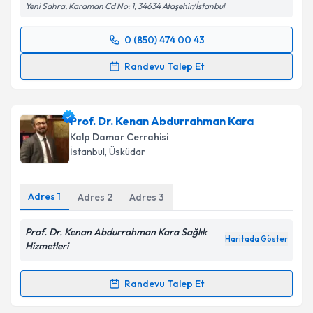
Yeni Sahra, Karaman Cd No: 1, 34634 Ataşehir/İstanbul
0 (850) 474 00 43
Randevu Takvimi Talebi
Randevu Talep Et
Op. Dr. Haluk Çağlar Karakaya
için randevu takvimi
talebi oluşturun. Size bu uzmandan randevu almanız
Prof. Dr. Kenan Abdurrahman Kara
için bir takvim hazırlandığında e-posta ile
bilgilendireceğiz.
Kalp Damar Cerrahisi
İstanbul
, Üsküdar
E-posta Adresiniz
Adres
1
Adres
2
Adres
3
Prof. Dr. Kenan Abdurrahman Kara Sağlık
Kişisel verilerimin işlenmesine ilişkin
Aydınlatma
Haritada Göster
Hizmetleri
Metni
'ni okudum ve kişisel verilerimin belirtilen
kapsamda işlenmesini kabul ediyorum.
Randevu Talep Et
Randevu Takvimi Talebi
Takvim Talebini Gönder