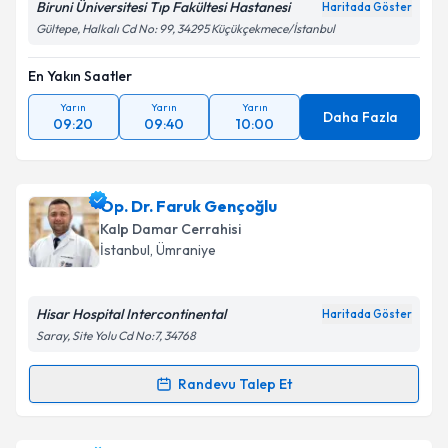
Biruni Üniversitesi Tıp Fakültesi Hastanesi
Haritada Göster
Gültepe, Halkalı Cd No: 99, 34295 Küçükçekmece/İstanbul
Kişisel verilerimin işlenmesine ilişkin
Aydınlatma
En Yakın Saatler
Metni
'ni okudum ve kişisel verilerimin belirtilen
kapsamda işlenmesini kabul ediyorum.
Yarın
Yarın
Yarın
Daha Fazla
09:20
09:40
10:00
Takvim Talebini Gönder
Op. Dr. Faruk Gençoğlu
Kalp Damar Cerrahisi
İstanbul
, Ümraniye
Hisar Hospital Intercontinental
Haritada Göster
Saray, Site Yolu Cd No:7, 34768
Randevu Talep Et
Randevu Takvimi Talebi