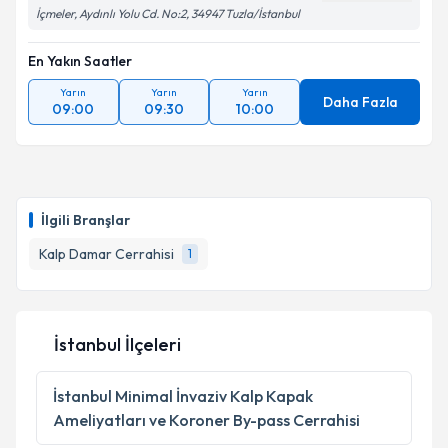
İçmeler, Aydınlı Yolu Cd. No:2, 34947 Tuzla/İstanbul
En Yakın Saatler
Kişisel verilerimin işlenmesine ilişkin
Aydınlatma
Yarın
Yarın
Yarın
Metni
'ni okudum ve kişisel verilerimin belirtilen
Daha Fazla
09:00
09:30
10:00
kapsamda işlenmesini kabul ediyorum.
Takvim Talebini Gönder
İlgili Branşlar
Kalp Damar Cerrahisi
1
İstanbul İlçeleri
İstanbul
Minimal İnvaziv Kalp Kapak
Ameliyatları ve Koroner By-pass Cerrahisi