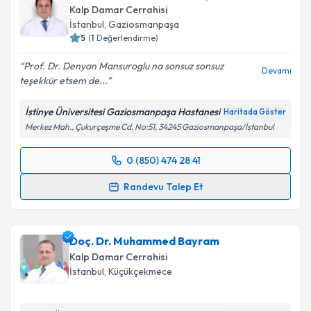
Kalp Damar Cerrahisi
İstanbul
, Gaziosmanpaşa
5
(
1
Değerlendirme)
Prof. Dr. Denyan Mansuroglu na sonsuz sonsuz
Devamı
teşekkür etsem de...
İstinye Üniversitesi Gaziosmanpaşa Hastanesi
Haritada Göster
Merkez Mah., Çukurçeşme Cd. No:51, 34245 Gaziosmanpaşa/İstanbul
0 (850) 474 28 41
Randevu Takvimi Talebi
Randevu Talep Et
Prof. Dr. Denyan Mansuroğlu
için randevu takvimi
talebi oluşturun. Size bu uzmandan randevu almanız
Doç. Dr. Muhammed Bayram
için bir takvim hazırlandığında e-posta ile
bilgilendireceğiz.
Kalp Damar Cerrahisi
İstanbul
, Küçükçekmece
E-posta Adresiniz