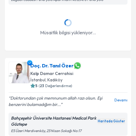
Takvim Talebini Gönder
Müsaitlik bilgisi yükleniyor...
Doç. Dr. Tanıl Özer
Kalp Damar Cerrahisi
İstanbul
, Kadıköy
5
(
23
Değerlendirme)
Doktorundan çok memnunum allah razı olsun. Eşi
Devamı
benzerini bulamadığım bir...
Bahçeşehir Üniversite Hastanesi Medical Park
Haritada Göster
Göztepe
E5 Üzeri Merdivenköy, 23 Nisan Sokağı No:17