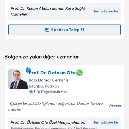
Prof. Dr. Kenan Abdurrahman Kara Sağlık
Haritada Göster
Hizmetleri
Randevu Talep Et
Randevu Takvimi Talebi
Prof. Dr. Kenan Abdurrahman Kara
için randevu
Bölgenize yakın diğer uzmanlar
takvimi talebi oluşturun. Size bu uzmandan randevu
almanız için bir takvim hazırlandığında e-posta ile
bilgilendireceğiz.
Prof. Dr. Öztekin Oto
Kalp Damar Cerrahisi
E-posta Adresiniz
İstanbul
, Kadıköy
5
(
6
Değerlendirme)
Çok iyi bir şekilde ilgilenen değerli bir Doktor tavsiye
Devamı
Kişisel verilerimin işlenmesine ilişkin
Aydınlatma
ederim
Metni
'ni okudum ve kişisel verilerimin belirtilen
kapsamda işlenmesini kabul ediyorum.
Prof. Dr. Öztekin Oto Özel Muayenehanesi
Haritada Göster
Bağdat caddesi Feneryolu Apartmanı No:234/6 Feneryolu