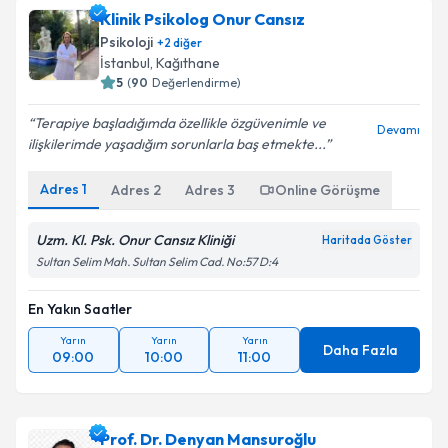
Klinik Psikolog Onur Cansız
Psikoloji
+
2
diğer
İstanbul
, Kağıthane
5
(
90
Değerlendirme)
Terapiye başladığımda özellikle özgüvenimle ve
Devamı
ilişkilerimde yaşadığım sorunlarla baş etmekte...
Adres
1
Adres
2
Adres
3
Online Görüşme
Uzm. Kl. Psk. Onur Cansız Kliniği
Haritada Göster
Sultan Selim Mah. Sultan Selim Cad. No:57 D:4
En Yakın Saatler
Yarın
Yarın
Yarın
Daha Fazla
09:00
10:00
11:00
Prof. Dr. Denyan Mansuroğlu