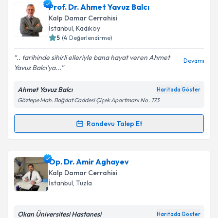
Op. Dr. Faruk Gençoğlu
için randevu takvimi talebi
Prof. Dr. Ahmet Yavuz Balcı
oluşturun. Size bu uzmandan randevu almanız için bir
Kalp Damar Cerrahisi
takvim hazırlandığında e-posta ile bilgilendireceğiz.
İstanbul
, Kadıköy
5
(
4
Değerlendirme)
E-posta Adresiniz
.. tarihinde sihirli elleriyle bana hayat veren Ahmet
Devamı
Yavuz Balcı’ya...
Ahmet Yavuz Balcı
Haritada Göster
Kişisel verilerimin işlenmesine ilişkin
Aydınlatma
Göztepe Mah. Bağdat Caddesi Çiçek Apartmanı No . 173
Metni
'ni okudum ve kişisel verilerimin belirtilen
kapsamda işlenmesini kabul ediyorum.
Randevu Talep Et
Randevu Takvimi Talebi
Takvim Talebini Gönder
Prof. Dr. Ahmet Yavuz Balcı
için randevu takvimi
Op. Dr. Amir Aghayev
talebi oluşturun. Size bu uzmandan randevu almanız
Kalp Damar Cerrahisi
için bir takvim hazırlandığında e-posta ile
İstanbul
, Tuzla
bilgilendireceğiz.
E-posta Adresiniz
Okan Üniversitesi Hastanesi
Haritada Göster