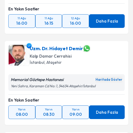
En Yakın Saatler
11 Ağu
11 Ağu
12 Ağu
Daha Fazla
16:00
16:15
16:00
Uzm. Dr. Hidayet Demir
Kalp Damar Cerrahisi
İstanbul
, Ataşehir
Memorial Göztepe Hastanesi
Haritada Göster
Yeni Sahra, Karaman Cd No: 1, 34634 Ataşehir/İstanbul
En Yakın Saatler
Yarın
Yarın
Yarın
Daha Fazla
08:00
08:30
09:00