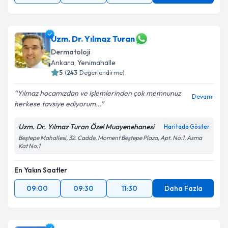
Uzm. Dr. Yılmaz Turan
Dermatoloji
Ankara
, Yenimahalle
5
(
243
Değerlendirme)
Yılmaz hocamızdan ve işlemlerinden çok memnunuz
Devamı
herkese tavsiye ediyorum…
Uzm. Dr. Yılmaz Turan Özel Muayenehanesi
Haritada Göster
Beştepe Mahallesi, 32. Cadde, Moment Beştepe Plaza, Apt. No:1, Asma
Kat No:1
En Yakın Saatler
09:00
09:30
11:30
Daha Fazla