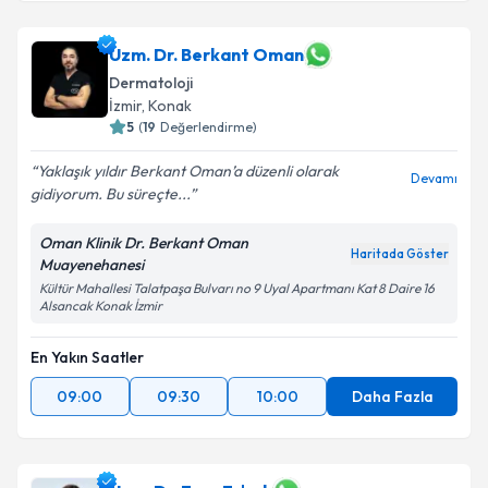
Uzm. Dr. Berkant Oman
Dermatoloji
İzmir
, Konak
5
(
19
Değerlendirme)
Yaklaşık yıldır Berkant Oman’a düzenli olarak
Devamı
gidiyorum. Bu süreçte...
Oman Klinik Dr. Berkant Oman
Haritada Göster
Muayenehanesi
Kültür Mahallesi Talatpaşa Bulvarı no 9 Uyal Apartmanı Kat 8 Daire 16
Alsancak Konak İzmir
En Yakın Saatler
09:00
09:30
10:00
Daha Fazla