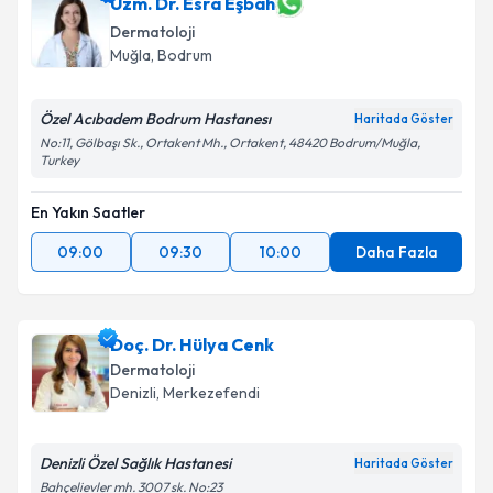
Uzm. Dr. Esra Eşbah
Dermatoloji
Muğla
, Bodrum
Özel Acıbadem Bodrum Hastanesı
Haritada Göster
No:11, Gölbaşı Sk., Ortakent Mh., Ortakent, 48420 Bodrum/Muğla,
Turkey
En Yakın Saatler
09:00
09:30
10:00
Daha Fazla
Doç. Dr. Hülya Cenk
Dermatoloji
Denizli
, Merkezefendi
Denizli Özel Sağlık Hastanesi
Haritada Göster
Bahçelievler mh. 3007 sk. No:23