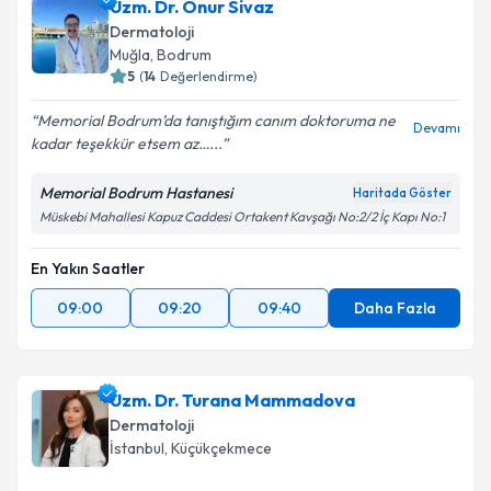
Uzm. Dr. Onur Sivaz
Dermatoloji
Muğla
, Bodrum
5
(
14
Değerlendirme)
Memorial Bodrum’da tanıştığım canım doktoruma ne
Devamı
kadar teşekkür etsem az…...
Memorial Bodrum Hastanesi
Haritada Göster
Müskebi Mahallesi Kapuz Caddesi Ortakent Kavşağı No:2/2 İç Kapı No:1
En Yakın Saatler
09:00
09:20
09:40
Daha Fazla
Uzm. Dr. Turana Mammadova
Dermatoloji
İstanbul
, Küçükçekmece