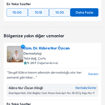
En Yakın Saatler
10:00
10:15
10:30
Daha Fazla
Bölgenize yakın diğer uzmanlar
Uzm. Dr. Kübra Nur Özcan
Dermatoloji
Tekirdağ
, Çorlu
5
(
207
Değerlendirme)
Sevgili Kübra hanım ailemizin dermatoluğu olur her
Devamı
zamanki gibi kibar...
Kübra Nur Özcan Kliniği
Haritada Göster
Esentepe Mah. Eski Bağlar Cad. Nisan Kule Apt. No: 18/20 İç Kapı No: 9
En Yakın Saatler