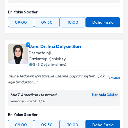
En Yakın Saatler
09:00
09:30
10:00
Daha Fazla
Uzm. Dr. İnci Dalyan Sarı
Dermatoloji
Gaziantep
, Şahinbey
5
(
9
Değerlendirme)
Akne tedavim için tavsiye üzerine başvurmuştum. Çok
Devamı
ilgili bir doktor...
MMT Amerikan Hastanesi
Haritada Göster
Tepebaşı, Emir Sk. 3 / A
En Yakın Saatler
09:00
09:30
10:00
Daha Fazla