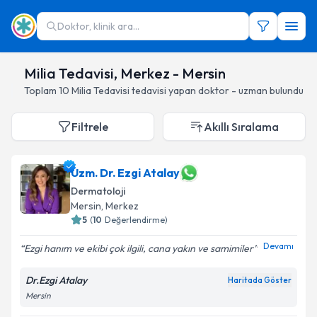
Doktor, klinik ara...
Milia Tedavisi, Merkez - Mersin
Toplam
10
Milia Tedavisi
tedavisi yapan doktor - uzman bulundu
Filtrele
Akıllı Sıralama
Uzm. Dr. Ezgi Atalay
Dermatoloji
Mersin
, Merkez
5
(
10
Değerlendirme)
Devamı
Ezgi hanım ve ekibi çok ilgili, cana yakın ve samimiler
Dr.Ezgi Atalay
Haritada Göster
Mersin