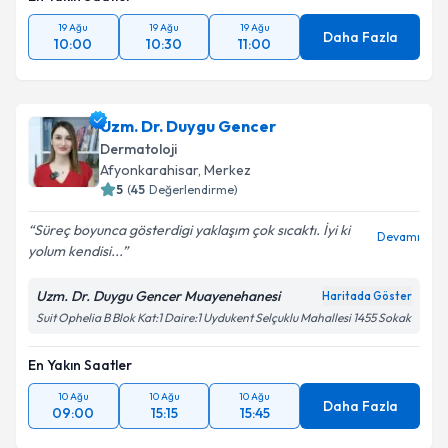
19 Ağu
19 Ağu
19 Ağu
Daha Fazla
10:00
10:30
11:00
Uzm. Dr. Duygu Gencer
Dermatoloji
Afyonkarahisar
, Merkez
5
(
45
Değerlendirme)
Süreç boyunca gösterdigi yaklaşım çok sıcaktı. İyi ki
Devamı
yolum kendisi...
Uzm. Dr. Duygu Gencer Muayenehanesi
Haritada Göster
Suit Ophelia B Blok Kat:1 Daire:1 Uydukent Selçuklu Mahallesi 1455 Sokak
En Yakın Saatler
10 Ağu
10 Ağu
10 Ağu
Daha Fazla
09:00
15:15
15:45