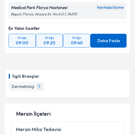
Medical Park Florya Hastanesi
Haritada Göster
Beşyol, Florya, Akasya Sk. No:4 D:1, 34295
En Yakın Saatler
10 Ağu
10 Ağu
10 Ağu
Daha Fazla
09:00
09:20
09:40
İlgili Branşlar
Dermatoloji
1
Mersin İlçeleri
Mersin
Milia Tedavisi