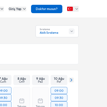
Giriş Yap
Doktor musun?
Sıralama
Akıllı Sıralama
7 Ağu
8 Ağu
9 Ağu
10 Ağu
Cum
Cmt
Paz
Pzt
09:00
09:00
09:30
09:30
10:00
10:00
Takvim
Takvim