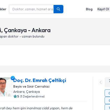
ikler
Blog
Kayıt Ol
i, Çankaya - Ankara
yapan doktor - uzman bulundu
Doç. Dr. Emrah Çeltikçi
Beyin ve Sinir Cerrahisi
Ankara
, Çankaya
5
(
1
Değerlendirme)
ah bey hem işini inanılmaz ciddi yapan, hem de