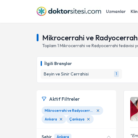
Uzmanlar
Klin
Mikrocerrahi ve Radyocerrah
Toplam
1
Mikrocerrahi ve Radyocerrahi
tedavisi 
İlgili Branşlar
Beyin ve Sinir Cerrahisi
1
Aktif Filtreler
Mikrocerrahi ve Radyocerrahi
Ankara
Çankaya
Emr
Şehir
Ankara