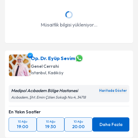
Müsaitlik bilgisi yükleniyor...
Op. Dr. Eyüp Sevim
Genel Cerrahi
İstanbul
, Kadıköy
Medipol Acıbadem Bölge Hastanesi
Haritada Göster
Acıbadem, Şht. Emin Çölen Sokağı No:4, 34718
En Yakın Saatler
10 Ağu
10 Ağu
10 Ağu
Daha Fazla
19:00
19:30
20:00