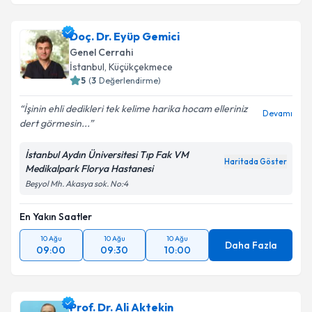
Doç. Dr. Eyüp Gemici
Genel Cerrahi
İstanbul
, Küçükçekmece
5
(
3
Değerlendirme)
İşinin ehli dedikleri tek kelime harika hocam elleriniz
Devamı
dert görmesin...
İstanbul Aydın Üniversitesi Tıp Fak VM
Haritada Göster
Medikalpark Florya Hastanesi
Beşyol Mh. Akasya sok. No:4
En Yakın Saatler
10 Ağu
10 Ağu
10 Ağu
Daha Fazla
09:00
09:30
10:00
Prof. Dr. Ali Aktekin