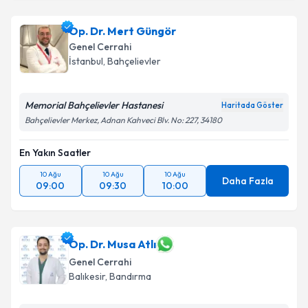
Op. Dr. Mert Güngör
Genel Cerrahi
İstanbul
, Bahçelievler
Memorial Bahçelievler Hastanesi
Haritada Göster
Bahçelievler Merkez, Adnan Kahveci Blv. No: 227, 34180
En Yakın Saatler
10 Ağu
10 Ağu
10 Ağu
Daha Fazla
09:00
09:30
10:00
Op. Dr. Musa Atlı
Genel Cerrahi
Balıkesir
, Bandırma