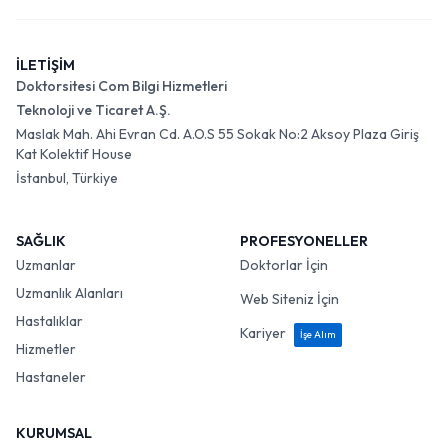
İLETİŞİM
Doktorsitesi Com Bilgi Hizmetleri
Teknoloji ve Ticaret A.Ş.
Maslak Mah. Ahi Evran Cd. A.O.S 55 Sokak No:2 Aksoy Plaza Giriş
Kat Kolektif House
İstanbul, Türkiye
SAĞLIK
PROFESYONELLER
Uzmanlar
Doktorlar İçin
Uzmanlık Alanları
Web Siteniz İçin
Hastalıklar
Kariyer
İşe Alım
Hizmetler
Hastaneler
KURUMSAL