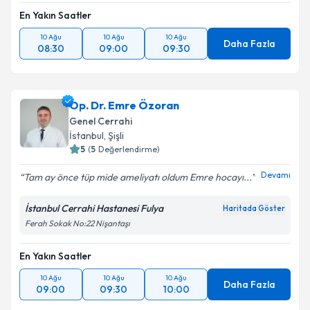
En Yakın Saatler
10 Ağu
10 Ağu
10 Ağu
Daha Fazla
08:30
09:00
09:30
Op. Dr. Emre Özoran
Genel Cerrahi
İstanbul
, Şişli
5
(
5
Değerlendirme)
Devamı
Tam ay önce tüp mide ameliyatı oldum Emre hocayı...
İstanbul Cerrahi Hastanesi Fulya
Haritada Göster
Ferah Sokak No:22 Nişantaşı
En Yakın Saatler
10 Ağu
10 Ağu
10 Ağu
Daha Fazla
09:00
09:30
10:00