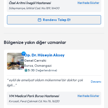
Özel Aritmi İnegöl Hastanesi
Haritada Göster
Süleymaniye, İstiklal Cad. No:189, 16400
Randevu Talep Et
Randevu Takvimi Talebi
Op. Dr. İshak Özaçmak
için randevu takvimi talebi
Bölgenize yakın diğer uzmanlar
oluşturun. Size bu uzmandan randevu almanız için bir
takvim hazırlandığında e-posta ile bilgilendireceğiz.
Op. Dr. Hüseyin Aksoy
E-posta Adresiniz
Genel Cerrahi
Bursa
, Osmangazi
5
(
10
Değerlendirme)
eylül de ameliyat oldum mükemmel bir doktor çok
Kişisel verilerimin işlenmesine ilişkin
Aydınlatma
Devamı
ilgili...
Metni
'ni okudum ve kişisel verilerimin belirtilen
kapsamda işlenmesini kabul ediyorum.
VM Medical Park Bursa Hastanesi
Haritada Göster
Kırcaali, Fevzi Çakmak Cd. No:76, 16220
Takvim Talebini Gönder