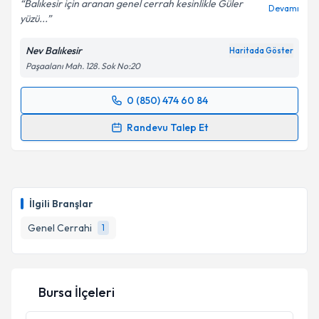
Balıkesir için aranan genel cerrah kesinlikle Güler
Devamı
yüzü...
Kişisel verilerimin işlenmesine ilişkin
Aydınlatma
Metni
'ni okudum ve kişisel verilerimin belirtilen
Nev Balıkesir
Haritada Göster
kapsamda işlenmesini kabul ediyorum.
Paşaalanı Mah. 128. Sok No:20
Takvim Talebini Gönder
0 (850) 474 60 84
Randevu Takvimi Talebi
Randevu Talep Et
Doç. Dr. Alpaslan Fedayi Çalta
için randevu takvimi
talebi oluşturun. Size bu uzmandan randevu almanız
için bir takvim hazırlandığında e-posta ile
bilgilendireceğiz.
İlgili Branşlar
E-posta Adresiniz
Genel Cerrahi
1
Bursa İlçeleri
Kişisel verilerimin işlenmesine ilişkin
Aydınlatma
Metni
'ni okudum ve kişisel verilerimin belirtilen