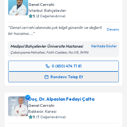
Genel Cerrahi
İstanbul
, Bahçelievler
5
(
2
Değerlendirme)
Genel cerrahi alanında çok bilgili güvenilir ve değerli
Devamı
bir hocamız....
Medipol Bahçelievler Üniversite Hastanesi
Haritada Göster
Çobançesme Mahallesi, Fatih Caddesi, No:1/8, 34196
0 (850) 474 71 81
Randevu Takvimi Talebi
Randevu Talep Et
Prof. Dr. Ali Aktekin
için randevu takvimi talebi
oluşturun. Size bu uzmandan randevu almanız için bir
Doç. Dr. Alpaslan Fedayi Çalta
takvim hazırlandığında e-posta ile bilgilendireceğiz.
Genel Cerrahi
E-posta Adresiniz
Balıkesir
, Karesi
5
(
7
Değerlendirme)