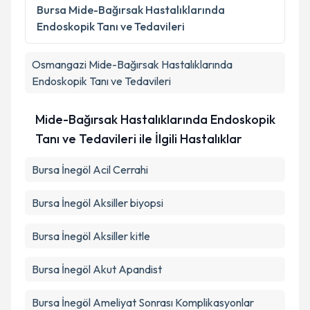
kapsamda işlenmesini kabul ediyorum.
Bursa
Mide-Bağırsak Hastalıklarında
Endoskopik Tanı ve Tedavileri
Takvim Talebini Gönder
Osmangazi
Mide-Bağırsak Hastalıklarında
Endoskopik Tanı ve Tedavileri
Mide-Bağırsak Hastalıklarında Endoskopik
Tanı ve Tedavileri ile İlgili Hastalıklar
Bursa İnegöl Acil Cerrahi
Bursa İnegöl Aksiller biyopsi
Bursa İnegöl Aksiller kitle
Bursa İnegöl Akut Apandist
Bursa İnegöl Ameliyat Sonrası Komplikasyonlar