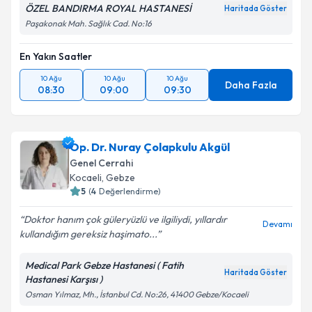
ÖZEL BANDIRMA ROYAL HASTANESİ
Haritada Göster
Paşakonak Mah. Sağlık Cad. No:16
En Yakın Saatler
10 Ağu
10 Ağu
10 Ağu
Daha Fazla
08:30
09:00
09:30
Op. Dr. Nuray Çolapkulu Akgül
Genel Cerrahi
Kocaeli
, Gebze
5
(
4
Değerlendirme)
Doktor hanım çok güleryüzlü ve ilgiliydi, yıllardır
Devamı
kullandığım gereksiz haşimato...
Medical Park Gebze Hastanesi ( Fatih
Haritada Göster
Hastanesi Karşısı )
Osman Yılmaz, Mh., İstanbul Cd. No:26, 41400 Gebze/Kocaeli