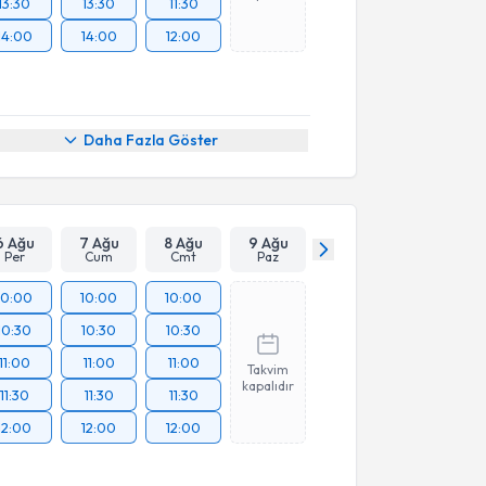
13:30
13:30
11:30
14:00
14:00
12:00
Daha Fazla Göster
6 Ağu
7 Ağu
8 Ağu
9 Ağu
Per
Cum
Cmt
Paz
10:00
10:00
10:00
10:30
10:30
10:30
11:00
11:00
11:00
Takvim
kapalıdır
11:30
11:30
11:30
12:00
12:00
12:00