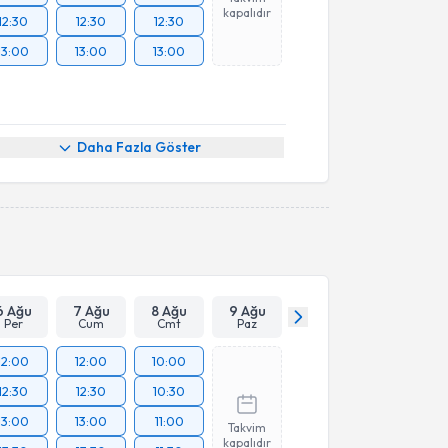
kapalıdır
12:30
12:30
12:30
13:00
13:00
13:00
Daha Fazla Göster
6 Ağu
7 Ağu
8 Ağu
9 Ağu
Per
Cum
Cmt
Paz
12:00
12:00
10:00
12:30
12:30
10:30
13:00
13:00
11:00
Takvim
kapalıdır