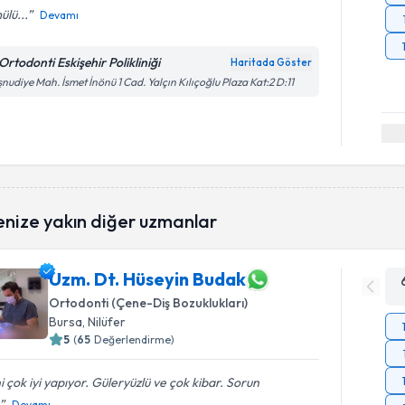
lü...
Devamı
Ortodonti Eskişehir Polikliniği
Haritada Göster
nudiye Mah. İsmet İnönü 1 Cad. Yalçın Kılıçoğlu Plaza Kat:2 D:11
enize yakın diğer uzmanlar
Uzm. Dt. Hüseyin Budak
Ortodonti (Çene-Diş Bozuklukları)
Bursa
, Nilüfer
5
(
65
Değerlendirme)
ni çok iyi yapıyor. Güleryüzlü ve çok kibar. Sorun
Devamı