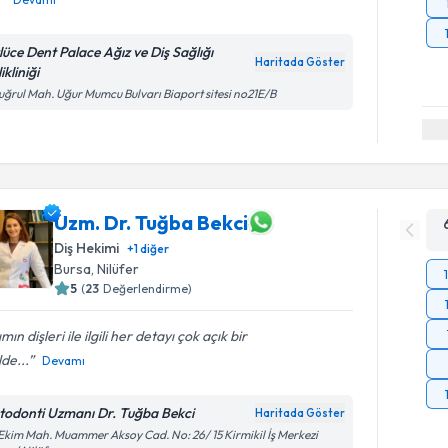
lüce Dent Palace Ağız ve Diş Sağlığı
Haritada Göster
ikliniği
uğrul Mah. Uğur Mumcu Bulvarı Biaport sitesi no21E/B
Uzm. Dr. Tuğba Bekci
Diş Hekimi
+
1
diğer
Bursa
, Nilüfer
5
(
23
Değerlendirme)
ımın dişleri ile ilgili her detayı çok açık bir
lde...
Devamı
todonti Uzmanı Dr. Tuğba Bekci
Haritada Göster
Ekim Mah. Muammer Aksoy Cad. No: 26/ 15 Kirmikil İş Merkezi