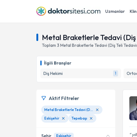
Uzmanlar
Klin
Metal Braketlerle Tedavi (Diş 
Toplam
3
Metal Braketlerle Tedavi (Diş Teli Tedavi
İlgili Branşlar
Diş Hekimi
Ortod
1
Aktif Filtreler
Metal Braketlerle Tedavi (Diş Teli Tedavisi)
Eskişehir
Tepebaşı
yıl
Şehir
Eskişehir