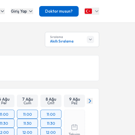
Giriş Yap
Doktor musun?
Sıralama
Akıllı Sıralama
6 Ağu
7 Ağu
8 Ağu
9 Ağu
Per
Cum
Cmt
Paz
11:00
11:00
11:00
11:30
11:30
11:30
12:00
12:00
12:00
Takvim