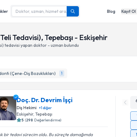
ikler
Blog
Kayıt Ol
Teli Tedavisi), Tepebaşı - Eskişehir
si)
tedavisi yapan doktor - uzman bulundu
onti (Çene-Diş Bozuklukları)
1
Doç. Dr. Devrim İşçi
Diş Hekimi
+
1
diğer
Eskişehir
, Tepebaşı
5
(
298
Değerlendirme)
lık bir tedavi sürecim oldu. Bu süreçte damağımda