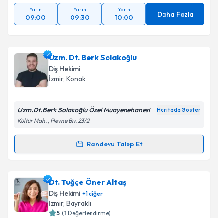
Yarın
Yarın
Yarın
Daha Fazla
09:00
09:30
10:00
Uzm. Dt. Berk Solakoğlu
Diş Hekimi
İzmir
, Konak
Uzm.Dt.Berk Solakoğlu Özel Muayenehanesi
Haritada Göster
Kültür Mah. , Plevne Blv. 23/2
Randevu Talep Et
Randevu Takvimi Talebi
Uzm. Dt. Berk Solakoğlu
için randevu takvimi talebi
Dt. Tuğçe Öner Altaş
oluşturun. Size bu uzmandan randevu almanız için bir
Diş Hekimi
+
1
diğer
takvim hazırlandığında e-posta ile bilgilendireceğiz.
İzmir
, Bayraklı
5
(
1
Değerlendirme)