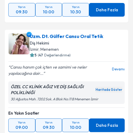
Yarın
Yarın
Yarın
Daha Fazla
09:30
10:00
10:30
Uzm. Dt. Gülfer Cansu Oral Tetik
Diş Hekimi
İzmir
, Menemen
5
(
47
Değerlendirme)
Cansu hanım çok içten ve samimi ve neler
Devamı
yapılacağına dair...
ÖZEL CC KLİNİK AĞIZ VE DİŞ SAĞLIĞI
Haritada Göster
POLİKLİNİĞİ
30 Ağustos Mah. 7202 Sok. A Blok No:11 B Menemen İzmir
En Yakın Saatler
Yarın
Yarın
Yarın
Daha Fazla
09:00
09:30
10:00