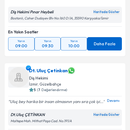
Diş Hekimi Pınar Heybeli
Haritada Göster
Bostanlı, Caher Dudayev Blv No:160 D:1A, 35590 Karşıyaka/İzmir
En Yakın Saatler
Yarın
Yarın
Yarın
Daha Fazla
09:00
09:30
10:00
Dt. Uluç Çetinkan
Diş Hekimi
İzmir
, Güzelbahçe
5
(
7
Değerlendirme)
Devamı
Uluç bey harika bir insan olmasının yanı sıra çok iyi...
Dt.Uluç ÇETİNKAN
Haritada Göster
Maltepe Mah. Mithat Paşa Cad. No.191/A