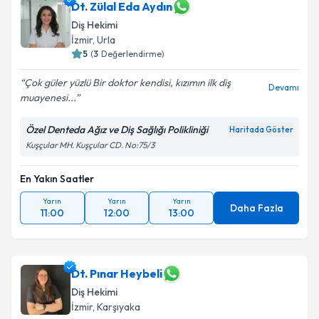
Dt. Zülal Eda Aydın
Diş Hekimi
İzmir
, Urla
5
(
3
Değerlendirme)
Çok güler yüzlü Bir doktor kendisi, kızımın ilk diş
Devamı
muayenesi...
Özel Denteda Ağız ve Diş Sağlığı Polikliniği
Haritada Göster
Kuşçular MH. Kuşçular CD. No:75/3
En Yakın Saatler
Yarın
Yarın
Yarın
Daha Fazla
11:00
12:00
13:00
Dt. Pınar Heybeli
Diş Hekimi
İzmir
, Karşıyaka