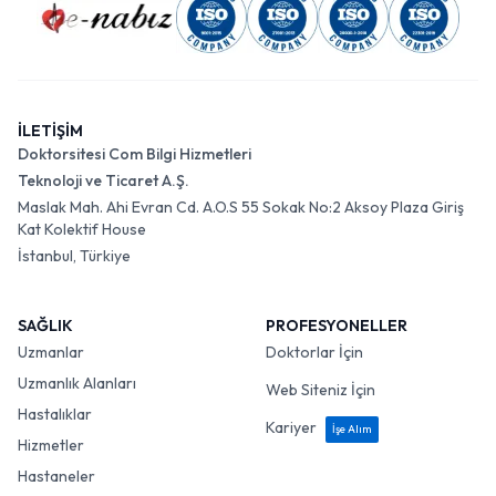
İLETİŞİM
Doktorsitesi Com Bilgi Hizmetleri
Teknoloji ve Ticaret A.Ş.
Maslak Mah. Ahi Evran Cd. A.O.S 55 Sokak No:2 Aksoy Plaza Giriş
Kat Kolektif House
İstanbul, Türkiye
SAĞLIK
PROFESYONELLER
Uzmanlar
Doktorlar İçin
Uzmanlık Alanları
Web Siteniz İçin
Hastalıklar
Kariyer
İşe Alım
Hizmetler
Hastaneler