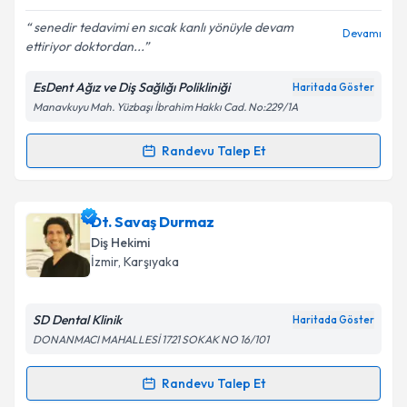
E-posta Adresiniz
senedir tedavimi en sıcak kanlı yönüyle devam
Devamı
ettiriyor doktordan...
EsDent Ağız ve Diş Sağlığı Polikliniği
Haritada Göster
Kişisel verilerimin işlenmesine ilişkin
Aydınlatma
Manavkuyu Mah. Yüzbaşı İbrahim Hakkı Cad. No:229/1A
Metni
'ni okudum ve kişisel verilerimin belirtilen
kapsamda işlenmesini kabul ediyorum.
Randevu Talep Et
Randevu Takvimi Talebi
Takvim Talebini Gönder
Dt. Tuğçe Öner Altaş
için randevu takvimi talebi
Dt. Savaş Durmaz
oluşturun. Size bu uzmandan randevu almanız için bir
Diş Hekimi
takvim hazırlandığında e-posta ile bilgilendireceğiz.
İzmir
, Karşıyaka
E-posta Adresiniz
SD Dental Klinik
Haritada Göster
DONANMACI MAHALLESİ 1721 SOKAK NO 16/101
Kişisel verilerimin işlenmesine ilişkin
Aydınlatma
Randevu Talep Et
Randevu Takvimi Talebi
Metni
'ni okudum ve kişisel verilerimin belirtilen