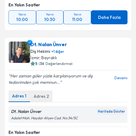
En Yakın Saatler
Yarın
Yarın
Yarın
Daha Fazla
10:00
10:30
11:00
Dt. Nalan Ünver
Diş Hekimi
+
1
diğer
İzmir
, Bayraklı
5
(
36
Değerlendirme)
Her zaman güler yüzle karşılanıyorum ve diş
Devamı
tedavimden çok memnun...
Adres
1
Adres
2
Dt. Nalan Ünver
Haritada Göster
Adalet Mah. Haydar Aliyev Cad. No:34/5C
En Yakın Saatler