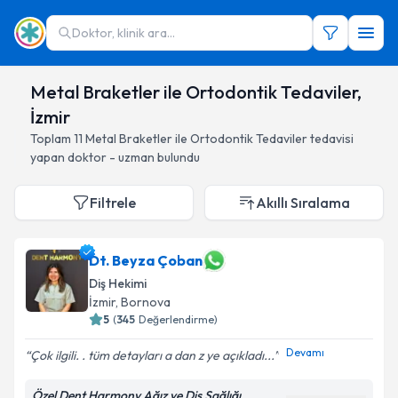
Doktor, klinik ara...
Metal Braketler ile Ortodontik Tedaviler,
İzmir
Toplam
11
Metal Braketler ile Ortodontik Tedaviler
tedavisi
yapan doktor - uzman bulundu
Filtrele
Akıllı Sıralama
Dt. Beyza Çoban
Diş Hekimi
İzmir
, Bornova
5
(
345
Değerlendirme)
Devamı
Çok ilgili. . tüm detayları a dan z ye açıkladı...
Özel Dent Harmony Ağız ve Diş Sağlığı