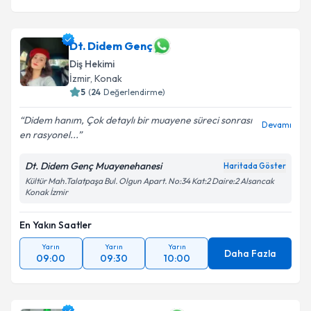
Dt. Didem Genç
Diş Hekimi
İzmir
, Konak
5
(
24
Değerlendirme)
Didem hanım, Çok detaylı bir muayene süreci sonrası
Devamı
en rasyonel...
Dt. Didem Genç Muayenehanesi
Haritada Göster
Kültür Mah.Talatpaşa Bul. Olgun Apart. No:34 Kat:2 Daire:2 Alsancak
Konak İzmir
En Yakın Saatler
Yarın
Yarın
Yarın
Daha Fazla
09:00
09:30
10:00