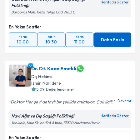
Haritada Göster
Polikliniği
Barboros Mah. Refik Tulga Cad. No:3 C
En Yakın Saatler
Yarın
Yarın
Yarın
Daha Fazla
10:00
10:30
11:00
Dr. Dt. Kaan Emekli
Diş Hekimi
İzmir
, Narlıdere
5
(
19
Değerlendirme)
Devamı
Doktor Her şeyi detaylı bir şekilde anlatıyor. Çok ilgili.
Navi Ağız ve Diş Sağlığı Polikliniği
Haritada Göster
Yenikale, Kale Sk. no:3/A A blok, 35320 Narlıdere/İzmir
En Yakın Saatler