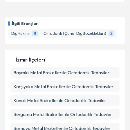
kapsamda işlenmesini kabul ediyorum.
Dt. Savaş Durmaz
için randevu takvimi talebi
oluşturun. Size bu uzmandan randevu almanız için bir
Takvim Talebini Gönder
İlgili Branşlar
takvim hazırlandığında e-posta ile bilgilendireceğiz.
Diş Hekimi
Ortodonti (Çene-Diş Bozuklukları)
11
2
E-posta Adresiniz
İzmir İlçeleri
Kişisel verilerimin işlenmesine ilişkin
Aydınlatma
Bayraklı
Metni
Metal Braketler ile Ortodontik Tedaviler
'ni okudum ve kişisel verilerimin belirtilen
kapsamda işlenmesini kabul ediyorum.
Karşıyaka
Metal Braketler ile Ortodontik Tedaviler
Takvim Talebini Gönder
Konak
Metal Braketler ile Ortodontik Tedaviler
Bergama
Metal Braketler ile Ortodontik Tedaviler
Bornova
Metal Braketler ile Ortodontik Tedaviler