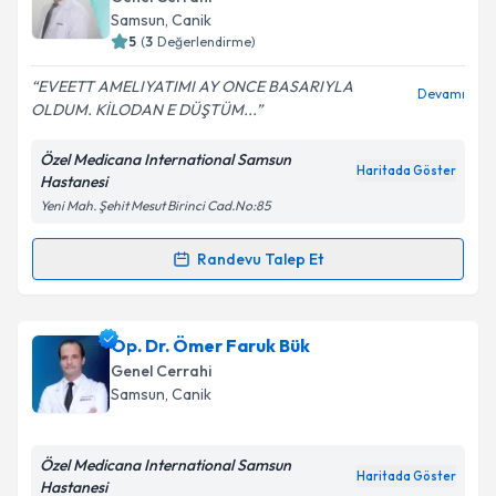
için bir takvim hazırlandığında e-posta ile
Takvim Talebini Gönder
Samsun
, Canik
bilgilendireceğiz.
5
(
3
Değerlendirme)
E-posta Adresiniz
EVEETT AMELIYATIMI AY ONCE BASARIYLA
Devamı
OLDUM. KİLODAN E DÜŞTÜM...
Özel Medicana International Samsun
Haritada Göster
Hastanesi
Kişisel verilerimin işlenmesine ilişkin
Aydınlatma
Yeni Mah. Şehit Mesut Birinci Cad.No:85
Metni
'ni okudum ve kişisel verilerimin belirtilen
kapsamda işlenmesini kabul ediyorum.
Randevu Talep Et
Randevu Takvimi Talebi
Takvim Talebini Gönder
Doç. Dr. Sönmez Ocak
için randevu takvimi talebi
Op. Dr. Ömer Faruk Bük
oluşturun. Size bu uzmandan randevu almanız için bir
Genel Cerrahi
takvim hazırlandığında e-posta ile bilgilendireceğiz.
Samsun
, Canik
E-posta Adresiniz
Özel Medicana International Samsun
Haritada Göster
Hastanesi