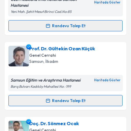
Kişisel verilerimin işlenmesine ilişkin
Aydınlatma
Haritada Göster
Hastanesi
Metni
'ni okudum ve kişisel verilerimin belirtilen
Yeni Mah. Şehit Mesut Birinci Cad.No:85
kapsamda işlenmesini kabul ediyorum.
Randevu Talep Et
Randevu Takvimi Talebi
Takvim Talebini Gönder
Op. Dr. Özlem Karaca Ocak
için randevu takvimi
Prof. Dr. Gültekin Ozan Küçük
talebi oluşturun. Size bu uzmandan randevu almanız
Genel Cerrahi
için bir takvim hazırlandığında e-posta ile
Samsun
, İlkadım
bilgilendireceğiz.
E-posta Adresiniz
Samsun Eğitim ve Araştırma Hastanesi
Haritada Göster
Barış Bulvarı Kadıköy Mahallesi No : 199
Randevu Talep Et
Randevu Takvimi Talebi
Kişisel verilerimin işlenmesine ilişkin
Aydınlatma
Metni
'ni okudum ve kişisel verilerimin belirtilen
kapsamda işlenmesini kabul ediyorum.
Prof. Dr. Gültekin Ozan Küçük
için randevu takvimi
Doç. Dr. Sönmez Ocak
talebi oluşturun. Size bu uzmandan randevu almanız
Genel Cerrahi