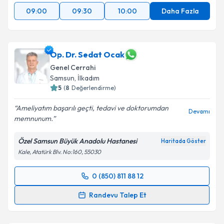
09:00
09:30
10:00
Daha Fazla
Op. Dr. Sedat Ocak
Genel Cerrahi
Samsun
, İlkadım
5
(
8
Değerlendirme)
Ameliyatım başarılı geçti, tedavi ve doktorumdan
Devamı
memnunum.
Özel Samsun Büyük Anadolu Hastanesi
Haritada Göster
Kale, Atatürk Blv. No:160, 55030
0 (850) 811 88 12
Randevu Takvimi Talebi
Randevu Talep Et
Op. Dr. Sedat Ocak
için randevu takvimi talebi