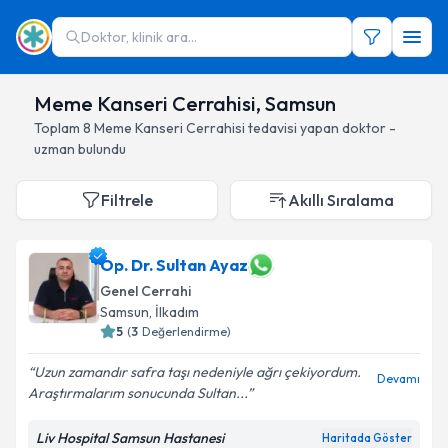
Doktor, klinik ara...
Meme Kanseri Cerrahisi, Samsun
Toplam
8
Meme Kanseri Cerrahisi
tedavisi yapan doktor -
uzman bulundu
Filtrele
Akıllı Sıralama
Op. Dr. Sultan Ayaz
Genel Cerrahi
Samsun
, İlkadım
5
(
3
Değerlendirme)
Uzun zamandır safra taşı nedeniyle ağrı çekiyordum.
Devamı
Araştırmalarım sonucunda Sultan...
Liv Hospital Samsun Hastanesi
Haritada Göster