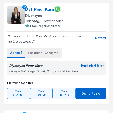
Dyt. Pınar Kara
Diyetisyen
Tekirdağ
, Süleymanpaşa
5
(
33
Değerlendirme)
Uzmanımız Pınar Kara ile Programlarımız gayet
Devamı
verimli geçiyor. .
Adres
1
Online Görüşme
Diyetisyen Pınar Kara
Haritada Göster
Hürriyet Mah. Girgin Sokak, No:11, K:2, D:6 Ata Plaza
En Yakın Saatler
Yarın
Yarın
Yarın
Daha Fazla
09:00
09:30
10:30