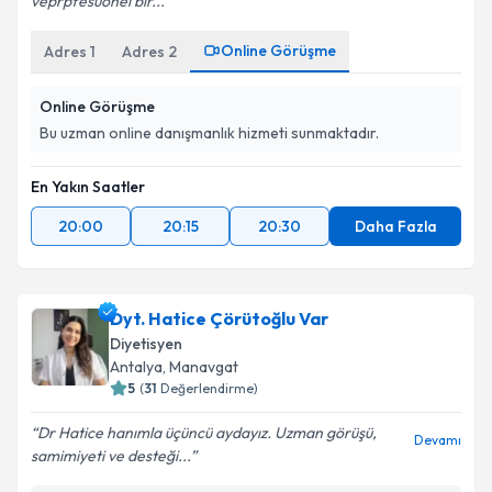
veprpfesuonel bir...
Online Görüşme
Adres
1
Adres
2
Online Görüşme
Bu uzman online danışmanlık hizmeti sunmaktadır.
En Yakın Saatler
20:00
20:15
20:30
Daha Fazla
Dyt. Hatice Çörütoğlu Var
Diyetisyen
Antalya
, Manavgat
5
(
31
Değerlendirme)
Dr Hatice hanımla üçüncü aydayız. Uzman görüşü,
Devamı
samimiyeti ve desteği...