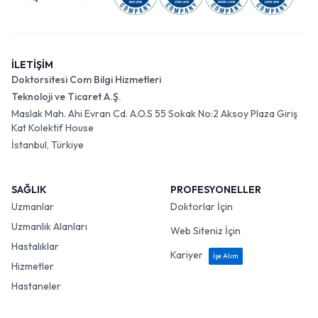
İLETİŞİM
Doktorsitesi Com Bilgi Hizmetleri
Teknoloji ve Ticaret A.Ş.
Maslak Mah. Ahi Evran Cd. A.O.S 55 Sokak No:2 Aksoy Plaza Giriş
Kat Kolektif House
İstanbul, Türkiye
SAĞLIK
PROFESYONELLER
Uzmanlar
Doktorlar İçin
Uzmanlık Alanları
Web Siteniz İçin
Hastalıklar
Kariyer
İşe Alım
Hizmetler
Hastaneler