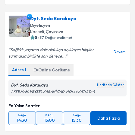
Dyt. Seda Karakaya
Diyetisyen
Kocaeli
, Çayırova
5
(
37
Değerlendirme)
Sağlıklı yaşama dair oldukça açıklayıcı bilgiler
Devamı
sunmakla birlikte son derece...
Adres
1
Online Görüşme
Dyt. Seda Karakaya
Haritada Göster
AKSE MAH. VEYSEL KARANİ CAD. NO: 66 KAT: 2 D: 4
En Yakın Saatler
8 Ağu
8 Ağu
8 Ağu
Daha Fazla
14:30
15:00
15:30