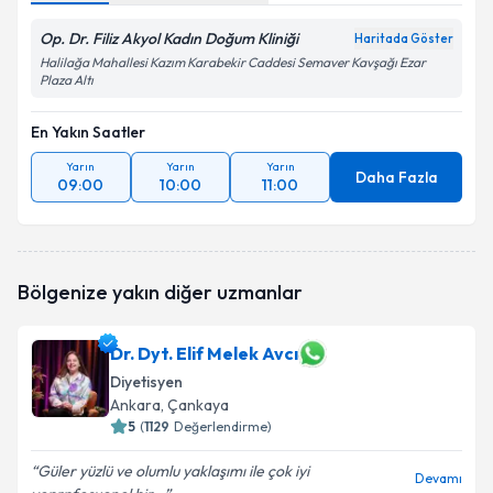
Op. Dr. Filiz Akyol Kadın Doğum Kliniği
Haritada Göster
Halilağa Mahallesi Kazım Karabekir Caddesi Semaver Kavşağı Ezar
Plaza Altı
En Yakın Saatler
Yarın
Yarın
Yarın
Daha Fazla
09:00
10:00
11:00
Bölgenize yakın diğer uzmanlar
Dr. Dyt. Elif Melek Avcı
Diyetisyen
Ankara
, Çankaya
5
(
1129
Değerlendirme)
Güler yüzlü ve olumlu yaklaşımı ile çok iyi
Devamı