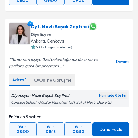
08:30
09:00
09:30
Dyt. Nazlı Başak Zeytinci
Diyetisyen
Ankara
, Çankaya
5
(
13
Değerlendirme)
Tamamen kişiye özel bulunduğunuz duruma ve
Devamı
şartlara göre bir program...
Adres
1
Online Görüşme
Diyetisyen Nazlı Başak Zeytinci
Haritada Göster
Concept Balgat, Oğuzlar Mahallesi 1381. Sokak No: 6, Daire: 27
En Yakın Saatler
Yarın
Yarın
Yarın
Daha Fazla
08:00
08:15
08:30