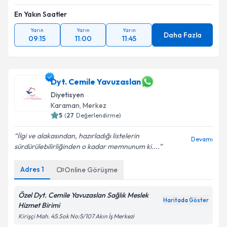
En Yakın Saatler
Yarın
Yarın
Yarın
Daha Fazla
09:15
11:00
11:45
Dyt. Cemile Yavuzaslan
Diyetisyen
Karaman
, Merkez
5
(
27
Değerlendirme)
İlgi ve alakasından, hazırladığı listelerin
Devamı
sürdürülebilirliğinden o kadar memnunum ki....
Adres
1
Online Görüşme
Özel Dyt. Cemile Yavuzaslan Sağlık Meslek
Haritada Göster
Hizmet Birimi
Kirişçi Mah. 45.Sok No:5/107 Akın İş Merkezi