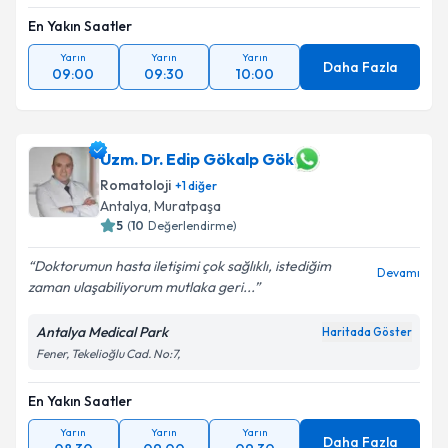
En Yakın Saatler
Yarın
Yarın
Yarın
Daha Fazla
09:00
09:30
10:00
Uzm. Dr. Edip Gökalp Gök
Romatoloji
+
1
diğer
Antalya
, Muratpaşa
5
(
10
Değerlendirme)
Doktorumun hasta iletişimi çok sağlıklı, istediğim
Devamı
zaman ulaşabiliyorum mutlaka geri...
Antalya Medical Park
Haritada Göster
Fener, Tekelioğlu Cad. No:7,
En Yakın Saatler
Yarın
Yarın
Yarın
Daha Fazla