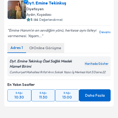
Dyt. Emine Tekinkuş
Diyetisyen
Aydın
, Kuşadası
5
(
44
Değerlendirme)
Emine Hanım'ın en sevdiğim yönü, herkese aynı listeyi
Devamı
vermemesi. Yaşam...
Adres
1
Online Görüşme
Dyt. Emine Tekinkuş Özel Sağlık Meslek
Haritada Göster
Hizmet Birimi
Cumhuriyet Mahallesi Rıfat Arın Sokak Yazıcı İş Merkezi Kat:3 Daire:22
En Yakın Saatler
8 Ağu
8 Ağu
8 Ağu
Daha Fazla
10:30
11:30
13:00