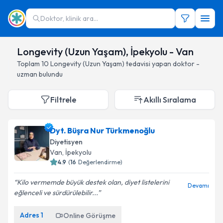
Doktor, klinik ara...
Longevity (Uzun Yaşam), İpekyolu - Van
Toplam
10
Longevity (Uzun Yaşam)
tedavisi yapan doktor -
uzman bulundu
Filtrele
Akıllı Sıralama
Dyt. Büşra Nur Türkmenoğlu
Diyetisyen
Van
, İpekyolu
4.9
(
16
Değerlendirme)
Kilo vermemde büyük destek olan, diyet listelerini
Devamı
eğlenceli ve sürdürülebilir...
Adres
1
Online Görüşme