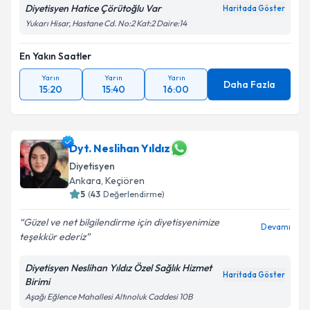
Diyetisyen Hatice Çörütoğlu Var
Haritada Göster
Yukarı Hisar, Hastane Cd. No:2 Kat:2 Daire:14
En Yakın Saatler
Yarın
Yarın
Yarın
Daha Fazla
15:20
15:40
16:00
Dyt. Neslihan Yıldız
Diyetisyen
Ankara
, Keçiören
5
(
43
Değerlendirme)
Güzel ve net bilgilendirme için diyetisyenimize
Devamı
teşekkür ederiz
Diyetisyen Neslihan Yıldız Özel Sağlık Hizmet
Haritada Göster
Birimi
Aşağı Eğlence Mahallesi Altınoluk Caddesi 10B