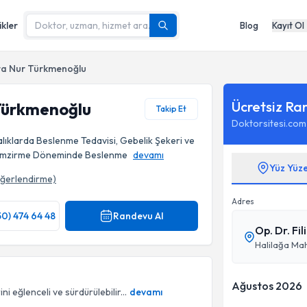
ikler
Blog
Kayıt Ol
ra Nur Türkmenoğlu
Ücretsiz Ra
 Türkmenoğlu
Takip Et
Doktorsitesi.com
lıklarda Beslenme Tedavisi, Gebelik Şekeri ve
 Emzirme Döneminde Beslenme
devamı
Yüz Yüz
ğerlendirme)
Adres
50) 474 64 48
Randevu Al
Op. Dr. Fi
Ağustos 2026
i eğlenceli ve sürdürülebilir...
devamı