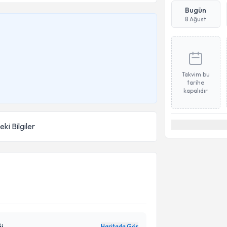
Bugün
8 Ağust
Takvim bu
tarihe
kapalıdır
ki Bilgiler
i
Haritada Gör