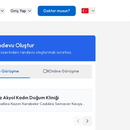
Giriş Yap
Doktor musun?
ndevu Oluştur
 üzerinden randevu oluşturmak ücretsiz.
e Görüşme
Online Görüşme
liz Akyol Kadın Doğum Kliniği
Halilağa Mahallesi Kazım Karabekir Caddesi Semaver Kavşağı Ezar Plaza Altı