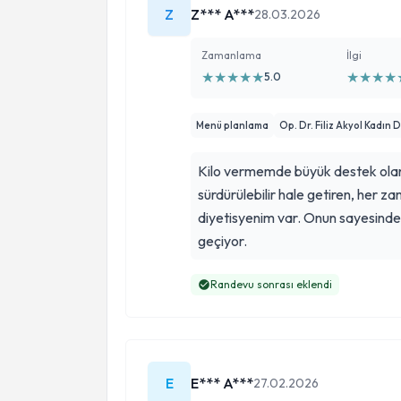
Z
Z*** A***
28.03.2026
Zamanlama
İlgi
★
★
★
★
★
★
★
★
★
5.0
Menü planlama
Op. Dr. Filiz Akyol Kadın 
Kilo vermemde büyük destek olan, 
sürdürülebilir hale getiren, her za
diyetisyenim var. Onun sayesinde
geçiyor.
Randevu sonrası eklendi
E
E*** A***
27.02.2026