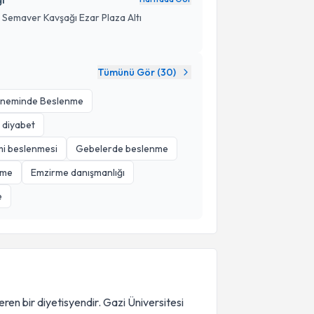
 Semaver Kavşağı Ezar Plaza Altı
Tümünü Gör (
30
)
neminde Beslenme
 diyabet
emi beslenmesi
Gebelerde beslenme
nme
Emzirme danışmanlığı
e
en bir diyetisyendir. Gazi Üniversitesi