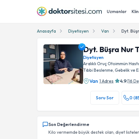
Uzmanlar
Klin
Anasayfa
Diyetisyen
Van
Dyt. Büş
Dyt. Büşra Nur
Diyetisyen
Aralıklı Oruç Otoimmün Hasta
Tıbbi Beslenme, Gebelik ve
Van
4.9
1 Adres
(
16
De
Dyt. Büşra Nur Türkmenoğlu Profil Fotoğrafı
Soru Sor
0 (8
Son Değerlendirme
Kilo vermemde büyük destek olan, diyet listelerin