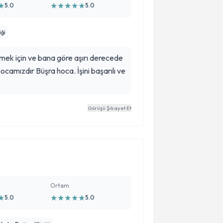
★
★
★
★
★
★
5.0
5.0
iği
rmek için ve bana göre aşırı derecede
ocamızdır Büşra hoca. İşini başarılı ve
Görüşü Şikayet Et
Ortam
★
★
★
★
★
★
5.0
5.0