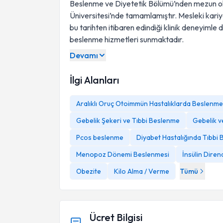
Beslenme ve Diyetetik Bölümü’nden mezun olm
Üniversitesi’nde tamamlamıştır. Mesleki kari
bu tarihten itibaren edindiği klinik deneyimle d
beslenme hizmetleri sunmaktadır.
Devamı
İlgi Alanları
Aralıklı Oruç Otoimmün Hastalıklarda Beslenme
Gebelik Şekeri ve Tıbbi Beslenme
Gebelik 
Pcos beslenme
Diyabet Hastalığında Tıbbi 
Menopoz Dönemi Beslenmesi
İnsülin Diren
Obezite
Kilo Alma / Verme
Tümü
Ücret Bilgisi