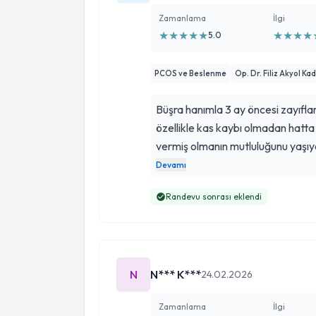
Zamanlama
İlgi
★
★
★
★
★
★
★
★
★
5.0
PCOS ve Beslenme
Op. Dr. Filiz Akyol Ka
Büşra hanımla 3 ay öncesi zayıflama sürec
özellikle kas kaybı olmadan hatta kasımıda arttırarak yağdan kilo
vermiş olmanın mutluluğunu yaş
motivasyon çok önemlidir Büşra hanım öncelikle hastasını tanıyor
Devamı
psikolojisinin durumuna göre iler
Randevu sonrası eklendi
kendisine çok teşekkür ediyorum 
İletişimi çok iyi beslenme konusunda çok aydınlatıyor ve uy
konusunda sizi tatlı tatlı ikna ediyor. En önemliside diyet bittikten
sonraki süreçte yardımcı oluyor 
N
N*** K***
bırakmıyor Açıkçası sağlıklı kilo ve
24.02.2026
edeceğinizi öğretiyor 👌
Zamanlama
İlgi