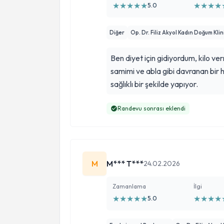
★
★
★
★
★
★
★
★
★
5.0
Diğer
Op. Dr. Filiz Akyol Kadın Doğum Klin
Ben diyet için gidiyordum, kilo ve
samimi ve abla gibi davranan bir h
sağlıklı bir şekilde yapıyor.
Randevu sonrası eklendi
M
M*** T***
24.02.2026
Zamanlama
İlgi
★
★
★
★
★
★
★
★
★
5.0