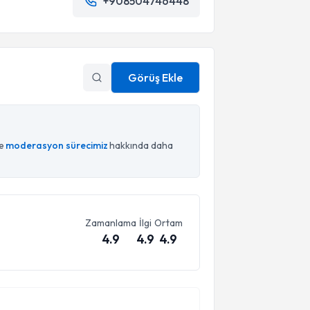
+908504746448
Görüş Ekle
ce
moderasyon sürecimiz
hakkında daha
Zamanlama
İlgi
Ortam
4.9
4.9
4.9