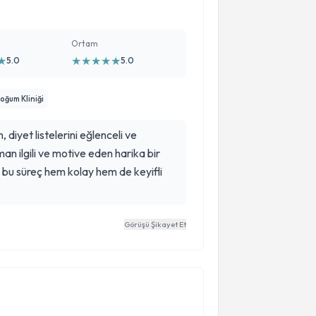
Ortam
★
★
★
★
★
★
5.0
5.0
Doğum Kliniği
diyet listelerini eğlenceli ve
man ilgili ve motive eden harika bir
 bu süreç hem kolay hem de keyifli
Görüşü Şikayet Et