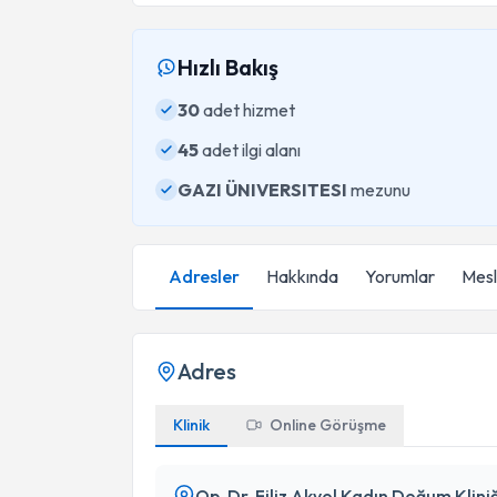
Hızlı Bakış
30
adet hizmet
45
adet ilgi alanı
GAZI ÜNIVERSITESI
mezunu
Adresler
Hakkında
Yorumlar
Mesle
Adres
Klinik
Online Görüşme
Op. Dr. Filiz Akyol Kadın Doğum Kliniğ