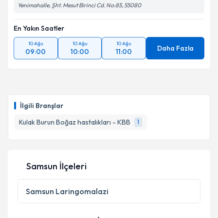
Yenimahalle, Şht. Mesut Birinci Cd. No:85, 55080
En Yakın Saatler
10 Ağu
10 Ağu
10 Ağu
Daha Fazla
09:00
10:00
11:00
İlgili Branşlar
Kulak Burun Boğaz hastalıkları - KBB
1
Samsun İlçeleri
Samsun
Laringomalazi