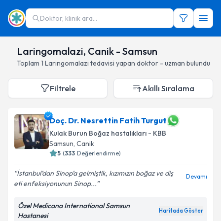
Doktor, klinik ara...
Laringomalazi, Canik - Samsun
Toplam
1
Laringomalazi
tedavisi yapan doktor - uzman bulundu
Filtrele
Akıllı Sıralama
Doç. Dr. Nesrettin Fatih Turgut
Kulak Burun Boğaz hastalıkları - KBB
Samsun
, Canik
5
(
333
Değerlendirme)
İstanbul’dan Sinop’a gelmiştik, kızımızın boğaz ve diş
Devamı
eti enfeksiyonunun Sinop...
Özel Medicana International Samsun
Haritada Göster
Hastanesi