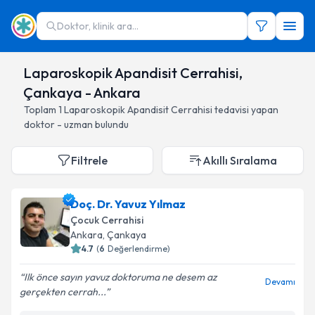
Doktor, klinik ara...
Laparoskopik Apandisit Cerrahisi,
Çankaya - Ankara
Toplam
1
Laparoskopik Apandisit Cerrahisi
tedavisi yapan
doktor - uzman bulundu
Filtrele
Akıllı Sıralama
Doç. Dr. Yavuz Yılmaz
Çocuk Cerrahisi
Ankara
, Çankaya
4.7
(
6
Değerlendirme)
Ilk önce sayın yavuz doktoruma ne desem az
Devamı
gerçekten cerrah...