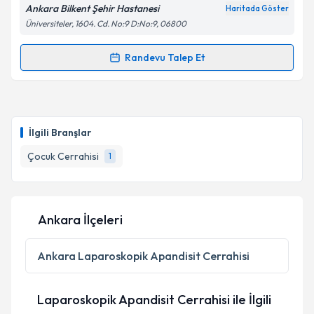
Ankara Bilkent Şehir Hastanesi
Haritada Göster
Üniversiteler, 1604. Cd. No:9 D:No:9, 06800
Randevu Talep Et
Randevu Takvimi Talebi
Doç. Dr. Yavuz Yılmaz
için randevu takvimi talebi
oluşturun. Size bu uzmandan randevu almanız için bir
İlgili Branşlar
takvim hazırlandığında e-posta ile bilgilendireceğiz.
Çocuk Cerrahisi
1
E-posta Adresiniz
Ankara İlçeleri
Kişisel verilerimin işlenmesine ilişkin
Aydınlatma
Metni
'ni okudum ve kişisel verilerimin belirtilen
Ankara
Laparoskopik Apandisit Cerrahisi
kapsamda işlenmesini kabul ediyorum.
Laparoskopik Apandisit Cerrahisi ile İlgili
Takvim Talebini Gönder