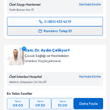
Özel Saygı Hastanesi
Haritada Göster
Fatih Bulvarı No:75
0 (850) 433 42 19
Randevu Takvimi Talebi
Randevu Talep Et
Uzm. Dr. Fatma İsgandarova Kose
için randevu
takvimi talebi oluşturun. Size bu uzmandan randevu
Uzm. Dr. Aydın Çelikyurt
almanız için bir takvim hazırlandığında e-posta ile
bilgilendireceğiz.
Çocuk Sağlığı ve Hastalıkları
İstanbul
, Küçükçekmece
E-posta Adresiniz
Özel İstanbul Hospital
Haritada Göster
Atatürk, Salıpazarı Cd. No:30
Kişisel verilerimin işlenmesine ilişkin
Aydınlatma
En Yakın Saatler
Metni
'ni okudum ve kişisel verilerimin belirtilen
kapsamda işlenmesini kabul ediyorum.
Yarın
Yarın
Yarın
Daha Fazla
09:00
09:30
10:00