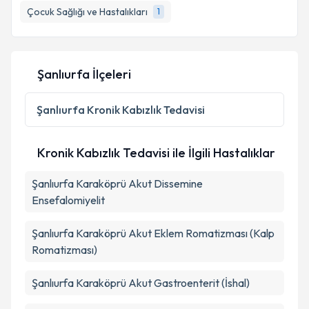
Çocuk Sağlığı ve Hastalıkları
1
Kişisel verilerimin işlenmesine ilişkin
Aydınlatma
Şanlıurfa İlçeleri
Metni
'ni okudum ve kişisel verilerimin belirtilen
kapsamda işlenmesini kabul ediyorum.
Şanlıurfa
Kronik Kabızlık Tedavisi
Takvim Talebini Gönder
Kronik Kabızlık Tedavisi ile İlgili Hastalıklar
Şanlıurfa Karaköprü Akut Dissemine
Ensefalomiyelit
Şanlıurfa Karaköprü Akut Eklem Romatizması (Kalp
Romatizması)
Şanlıurfa Karaköprü Akut Gastroenterit (İshal)