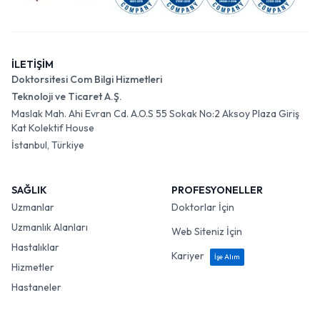
İLETİŞİM
Doktorsitesi Com Bilgi Hizmetleri
Teknoloji ve Ticaret A.Ş.
Maslak Mah. Ahi Evran Cd. A.O.S 55 Sokak No:2 Aksoy Plaza Giriş
Kat Kolektif House
İstanbul, Türkiye
SAĞLIK
PROFESYONELLER
Uzmanlar
Doktorlar İçin
Uzmanlık Alanları
Web Siteniz İçin
Hastalıklar
Kariyer
İşe Alım
Hizmetler
Hastaneler