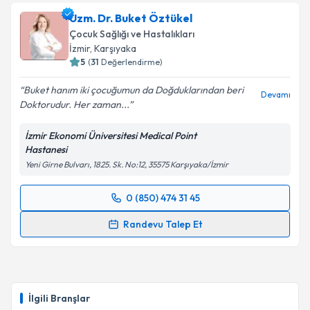
Uzm. Dr. Buket Öztükel
Çocuk Sağlığı ve Hastalıkları
İzmir
, Karşıyaka
5
(
31
Değerlendirme)
Buket hanım iki çocuğumun da Doğduklarından beri
Devamı
Doktorudur. Her zaman...
İzmir Ekonomi Üniversitesi Medical Point
Hastanesi
Yeni Girne Bulvarı, 1825. Sk. No:12, 35575 Karşıyaka/İzmir
0 (850) 474 31 45
Randevu Takvimi Talebi
Randevu Talep Et
Uzm. Dr. Buket Öztükel
için randevu takvimi talebi
oluşturun. Size bu uzmandan randevu almanız için bir
takvim hazırlandığında e-posta ile bilgilendireceğiz.
İlgili Branşlar
E-posta Adresiniz