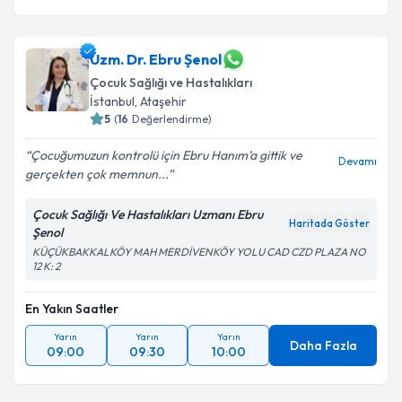
Takvim Talebini Gönder
Uzm. Dr. Ebru Şenol
Çocuk Sağlığı ve Hastalıkları
İstanbul
, Ataşehir
5
(
16
Değerlendirme)
Çocuğumuzun kontrolü için Ebru Hanım’a gittik ve
Devamı
gerçekten çok memnun...
Çocuk Sağlığı Ve Hastalıkları Uzmanı Ebru
Haritada Göster
Şenol
KÜÇÜKBAKKALKÖY MAH MERDİVENKÖY YOLU CAD CZD PLAZA NO
12 K: 2
En Yakın Saatler
Yarın
Yarın
Yarın
Daha Fazla
09:00
09:30
10:00