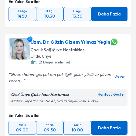
En Yakın Saatler
10 Ağu
11 Ağu
11 Ağu
Daha Fazla
14:50
10:30
13:30
Uzm. Dr. Güzin Gizem Yılmaz Yegin
Çocuk Sağlığı ve Hastalıkları
Ordu
, Ünye
5
(
2
Değerlendirme)
Gizem hanım gerçekten çok ilgili, güler yüzlü ve güven
Devamı
veren...
Özel Ünye Çakırtepe Hastanesi
Haritada Göster
Atatürk, Tepe Yolu Sk. No:43, 52300 Ünye/Ordu, Turkey
En Yakın Saatler
Yarın
Yarın
Yarın
Daha Fazla
09:00
09:30
10:00