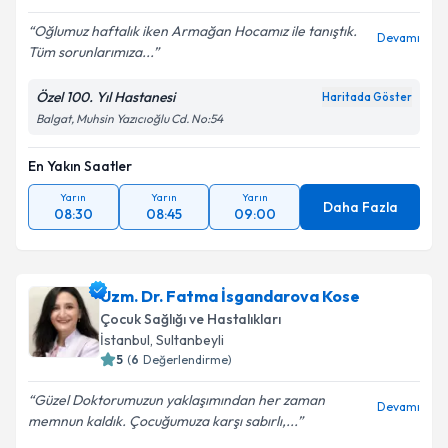
Oğlumuz haftalık iken Armağan Hocamız ile tanıştık.
Devamı
Tüm sorunlarımıza...
Özel 100. Yıl Hastanesi
Haritada Göster
Balgat, Muhsin Yazıcıoğlu Cd. No:54
En Yakın Saatler
Yarın
Yarın
Yarın
Daha Fazla
08:30
08:45
09:00
Uzm. Dr. Fatma İsgandarova Kose
Çocuk Sağlığı ve Hastalıkları
İstanbul
, Sultanbeyli
5
(
6
Değerlendirme)
Güzel Doktorumuzun yaklaşımından her zaman
Devamı
memnun kaldık. Çocuğumuza karşı sabırlı,...