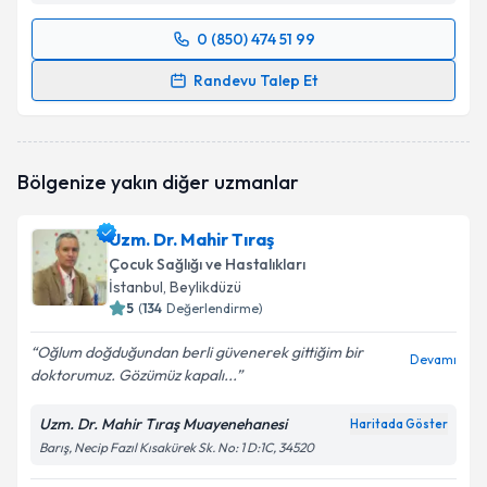
0 (850) 474 51 99
Randevu Takvimi Talebi
Randevu Talep Et
Uzm. Dr. Ali İhsan Bulut
için randevu takvimi talebi
oluşturun. Size bu uzmandan randevu almanız için bir
takvim hazırlandığında e-posta ile bilgilendireceğiz.
Bölgenize yakın diğer uzmanlar
E-posta Adresiniz
Uzm. Dr. Mahir Tıraş
Çocuk Sağlığı ve Hastalıkları
İstanbul
, Beylikdüzü
5
(
134
Değerlendirme)
Kişisel verilerimin işlenmesine ilişkin
Aydınlatma
Metni
'ni okudum ve kişisel verilerimin belirtilen
Oğlum doğduğundan berli güvenerek gittiğim bir
kapsamda işlenmesini kabul ediyorum.
Devamı
doktorumuz. Gözümüz kapalı...
Uzm. Dr. Mahir Tıraş Muayenehanesi
Takvim Talebini Gönder
Haritada Göster
Barış, Necip Fazıl Kısakürek Sk. No: 1 D:1C, 34520