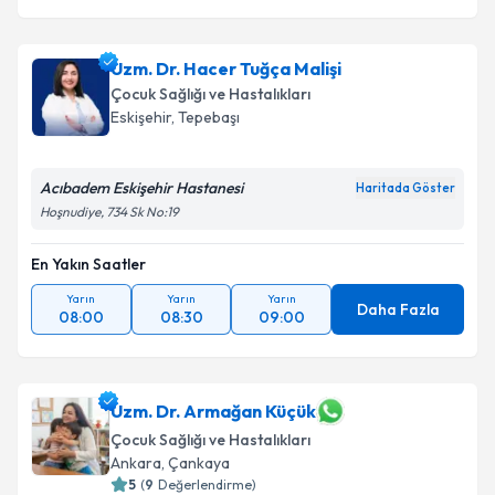
Uzm. Dr. Hacer Tuğça Malişi
Çocuk Sağlığı ve Hastalıkları
Eskişehir
, Tepebaşı
Acıbadem Eskişehir Hastanesi
Haritada Göster
Hoşnudiye, 734 Sk No:19
En Yakın Saatler
Yarın
Yarın
Yarın
Daha Fazla
08:00
08:30
09:00
Uzm. Dr. Armağan Küçük
Çocuk Sağlığı ve Hastalıkları
Ankara
, Çankaya
5
(
9
Değerlendirme)