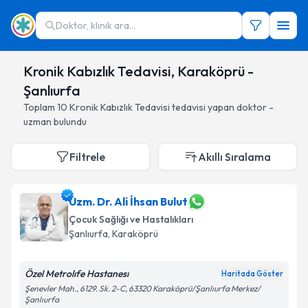
Doktor, klinik ara...
Kronik Kabızlık Tedavisi, Karaköprü -
Şanlıurfa
Toplam
10
Kronik Kabızlık Tedavisi
tedavisi yapan doktor -
uzman bulundu
Filtrele
Akıllı Sıralama
Uzm. Dr. Ali İhsan Bulut
Çocuk Sağlığı ve Hastalıkları
Şanlıurfa
, Karaköprü
Özel Metrolıfe Hastanesı
Haritada Göster
Şenevler Mah., 6129. Sk. 2-C, 63320 Karaköprü/Şanlıurfa Merkez/
Şanlıurfa