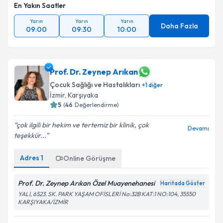
En Yakın Saatler
Yarın
Yarın
Yarın
Daha Fazla
09:00
09:30
10:00
Prof. Dr. Zeynep Arıkan
Çocuk Sağlığı ve Hastalıkları
+
1
diğer
İzmir
, Karşıyaka
5
(
46
Değerlendirme)
çok ilgili bir hekim ve tertemiz bir klinik, çok
Devamı
teşekkür...
Adres
1
Online Görüşme
Prof. Dr. Zeynep Arıkan Özel Muayenehanesi
Haritada Göster
YALI, 6523. SK. PARK YAŞAM OFİSLERİ No:32B KAT:1 NO:104, 35550
KARŞIYAKA/İZMİR