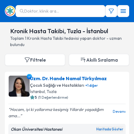
Doktor, klinik ara...
Kronik Hasta Takibi, Tuzla - İstanbul
Toplam
1
Kronik Hasta Takibi
tedavisi yapan doktor - uzman
bulundu
Filtrele
Akıllı Sıralama
Uzm. Dr. Hande Namal Türkyılmaz
Çocuk Sağlığı ve Hastalıkları
+
1
diğer
İstanbul
, Tuzla
5
(
1
Değerlendirme)
Hocam, iyi ki yollarımız kesişmiş Yıllardır yaşadığım
Devamı
ama...
Okan Üniversitesi Hastanesi
Haritada Göster