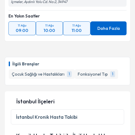
İçmeler, Aydınlı Yolu Cd. No:2, 34947
En Yakın Saatler
11 Ağu
11 Ağu
11 Ağu
Daha Fazla
09:00
10:00
11:00
İlgili Branşlar
Çocuk Sağlığı ve Hastalıkları
Fonksiyonel Tıp
1
1
İstanbul İlçeleri
İstanbul
Kronik Hasta Takibi