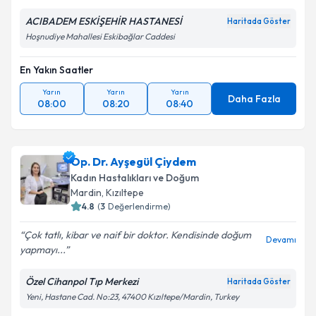
ACIBADEM ESKİŞEHİR HASTANESİ
Haritada Göster
Hoşnudiye Mahallesi Eskibağlar Caddesi
En Yakın Saatler
Yarın
Yarın
Yarın
Daha Fazla
08:00
08:20
08:40
Op. Dr. Ayşegül Çiydem
Kadın Hastalıkları ve Doğum
Mardin
, Kızıltepe
4.8
(
3
Değerlendirme)
Çok tatlı, kibar ve naif bir doktor. Kendisinde doğum
Devamı
yapmayı...
Özel Cihanpol Tıp Merkezi
Haritada Göster
Yeni, Hastane Cad. No:23, 47400 Kızıltepe/Mardin, Turkey