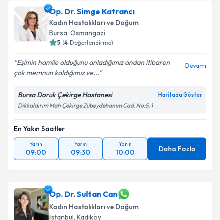
Op. Dr. Simge Katrancı
Kadın Hastalıkları ve Doğum
Bursa
, Osmangazi
5
(
4
Değerlendirme)
Eşimin hamile olduğunu anladığımız andan itibaren
Devamı
çok memnun kaldığımız ve...
Bursa Doruk Çekirge Hastanesi
Haritada Göster
Dikkaldırım Mah Çekirge Zübeydehanım Cad. No:5, 1
En Yakın Saatler
Yarın
Yarın
Yarın
Daha Fazla
09:00
09:30
10:00
Op. Dr. Sultan Can
Kadın Hastalıkları ve Doğum
İstanbul
, Kadıköy