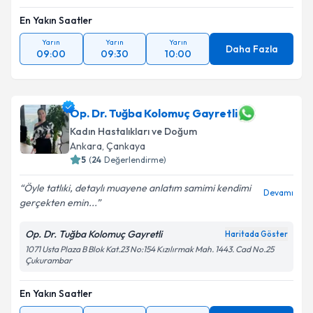
En Yakın Saatler
Yarın
Yarın
Yarın
Daha Fazla
09:00
09:30
10:00
Op. Dr. Tuğba Kolomuç Gayretli
Kadın Hastalıkları ve Doğum
Ankara
, Çankaya
5
(
24
Değerlendirme)
Öyle tatlıki, detaylı muayene anlatım samimi kendimi
Devamı
gerçekten emin...
Op. Dr. Tuğba Kolomuç Gayretli
Haritada Göster
1071 Usta Plaza B Blok Kat.23 No:154 Kızılırmak Mah. 1443. Cad No.25
Çukurambar
En Yakın Saatler