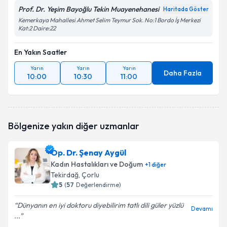
Prof. Dr. Yeşim Bayoğlu Tekin Muayenehanesi
Haritada Göster
Kemerkaya Mahallesi Ahmet Selim Teymur Sok. No:1 Bordo İş Merkezi
Kat:2 Daire:22
En Yakın Saatler
Yarın
Yarın
Yarın
Daha Fazla
10:00
10:30
11:00
Bölgenize yakın diğer uzmanlar
Op. Dr. Şenay Aygül
Kadın Hastalıkları ve Doğum
+
1
diğer
Tekirdağ
, Çorlu
5
(
57
Değerlendirme)
Dünyanın en iyi doktoru diyebilirim tatlı dili güler yüzlü
Devamı
...