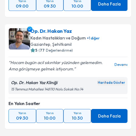
Yarın
Yarın
Yarın
Daha Fazla
09:00
09:30
10:00
Op. Dr. Hakan Yaz
Kadın Hastalıkları ve Doğum
+
1
diğer
Gaziantep
, Şehitkamil
5
(
77
Değerlendirme)
Hocam bugün acil sıkıntılar yüzünden gelemedim.
Devamı
Ama görüşmeye gelmek istiyorum.
Op. Dr. Hakan Yaz Kliniği
Haritada Göster
15 Temmuz Mahallesi 148110 Nolu Sokak No:14
En Yakın Saatler
Yarın
Yarın
Yarın
Daha Fazla
09:30
10:00
10:30