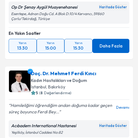
Op Dr Şenay Aygül Muayenehanesi
Haritada Göster
Esentepe, Adnan Doğu Cd. A Blok D:10/4 Kervancı, 59860
Çorlu/Tekirdağ, Türkiye
En Yakın Saatler
Yarın
Yarın
Yarın
Daha Fazla
13:30
15:00
15:30
Doç. Dr. Mehmet Ferdi Kıncı
Kadın Hastalıkları ve Doğum
İstanbul
, Bakırköy
5
(
8
Değerlendirme)
Hamileliğimi öğrendiğim andan doğuma kadar geçen
Devamı
süreç boyunca Ferdi Bey...
Acıbadem International Hastanesi
Haritada Göster
Yeşilköy, İstanbul Caddesi No:82