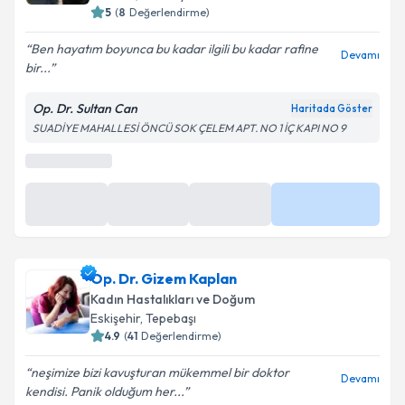
5
(
8
Değerlendirme)
Ben hayatım boyunca bu kadar ilgili bu kadar rafine
Devamı
bir...
Op. Dr. Sultan Can
Haritada Göster
SUADİYE MAHALLESİ ÖNCÜ SOK ÇELEM APT. NO 1 İÇ KAPI NO 9
Op. Dr. Gizem Kaplan
Kadın Hastalıkları ve Doğum
Eskişehir
, Tepebaşı
4.9
(
41
Değerlendirme)
neşimize bizi kavuşturan mükemmel bir doktor
Devamı
kendisi. Panik olduğum her...