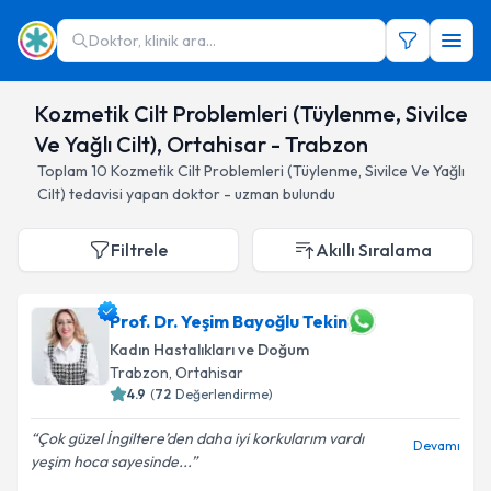
Doktor, klinik ara...
Kozmetik Cilt Problemleri (Tüylenme, Sivilce
Ve Yağlı Cilt), Ortahisar - Trabzon
Toplam
10
Kozmetik Cilt Problemleri (Tüylenme, Sivilce Ve Yağlı
Cilt)
tedavisi yapan doktor - uzman bulundu
Filtrele
Akıllı Sıralama
Prof. Dr. Yeşim Bayoğlu Tekin
Kadın Hastalıkları ve Doğum
Trabzon
, Ortahisar
4.9
(
72
Değerlendirme)
Çok güzel İngiltere’den daha iyi korkularım vardı
Devamı
yeşim hoca sayesinde...