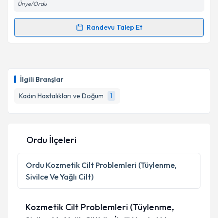
Ünye/Ordu
Randevu Talep Et
Randevu Takvimi Talebi
Op. Dr. Erkan Bakır
için randevu takvimi talebi
oluşturun. Size bu uzmandan randevu almanız için bir
İlgili Branşlar
takvim hazırlandığında e-posta ile bilgilendireceğiz.
Kadın Hastalıkları ve Doğum
1
E-posta Adresiniz
Ordu İlçeleri
Kişisel verilerimin işlenmesine ilişkin
Aydınlatma
Metni
'ni okudum ve kişisel verilerimin belirtilen
Ordu
Kozmetik Cilt Problemleri (Tüylenme,
kapsamda işlenmesini kabul ediyorum.
Sivilce Ve Yağlı Cilt)
Takvim Talebini Gönder
Kozmetik Cilt Problemleri (Tüylenme,