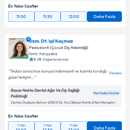
En Yakın Saatler
11:00
11:30
12:00
Daha Fazla
Uzm. Dt. Işıl Kaçmaz
Pedodonti (Çocuk Diş Hekimliği)
İzmir
, Karşıyaka
5
(
19
Değerlendirme)
Tedavi sürecince konuya hakimiyeti ve kızımla kurduğu
Devamı
güzel iletişim...
Beyaz Nokta Dental Ağız Ve Diş Sağlığı
Haritada Göster
Polikliniği
Cevher Dudayev Bulvarı 6518/6 Sk. No:2 Beyaz Nokta Sitesi Mavişehir
En Yakın Saatler
11 Ağu
11 Ağu
11 Ağu
Daha Fazla