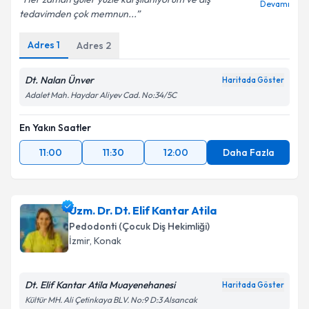
Devamı
tedavimden çok memnun...
Adres
1
Adres
2
Dt. Nalan Ünver
Haritada Göster
Adalet Mah. Haydar Aliyev Cad. No:34/5C
En Yakın Saatler
11:00
11:30
12:00
Daha Fazla
Uzm. Dr. Dt. Elif Kantar Atila
Pedodonti (Çocuk Diş Hekimliği)
İzmir
, Konak
Dt. Elif Kantar Atila Muayenehanesi
Haritada Göster
Kültür MH. Ali Çetinkaya BLV. No:9 D:3 Alsancak