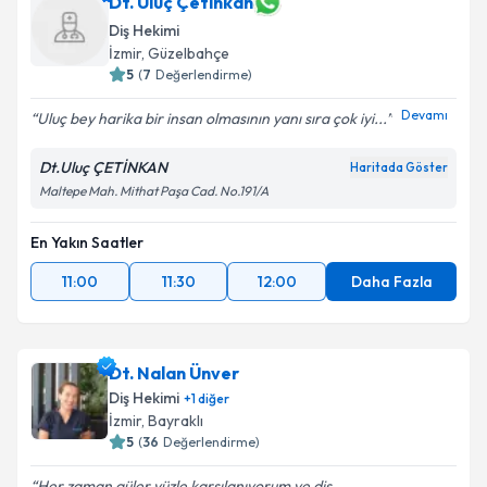
Dt. Uluç Çetinkan
Diş Hekimi
İzmir
, Güzelbahçe
5
(
7
Değerlendirme)
Devamı
Uluç bey harika bir insan olmasının yanı sıra çok iyi...
Dt.Uluç ÇETİNKAN
Haritada Göster
Maltepe Mah. Mithat Paşa Cad. No.191/A
En Yakın Saatler
11:00
11:30
12:00
Daha Fazla
Dt. Nalan Ünver
Diş Hekimi
+
1
diğer
İzmir
, Bayraklı
5
(
36
Değerlendirme)
Her zaman güler yüzle karşılanıyorum ve diş