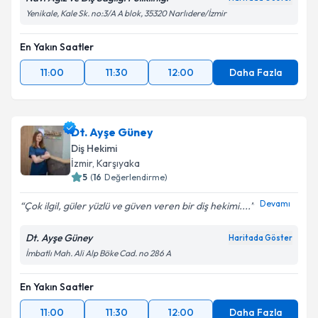
Yenikale, Kale Sk. no:3/A A blok, 35320 Narlıdere/İzmir
En Yakın Saatler
11:00
11:30
12:00
Daha Fazla
Dt. Ayşe Güney
Diş Hekimi
İzmir
, Karşıyaka
5
(
16
Değerlendirme)
Devamı
Çok ilgil, güler yüzlü ve güven veren bir diş hekimi....
Dt. Ayşe Güney
Haritada Göster
İmbatlı Mah. Ali Alp Böke Cad. no 286 A
En Yakın Saatler
11:00
11:30
12:00
Daha Fazla