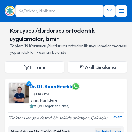
Doktor, klinik ara...
Koruyucu /durdurucu ortodontik
uygulamalar, İzmir
Toplam
19
Koruyucu /durdurucu ortodontik uygulamalar
tedavisi
yapan doktor - uzman bulundu
Filtrele
Akıllı Sıralama
Dr. Dt. Kaan Emekli
Diş Hekimi
İzmir
, Narlıdere
5
(
19
Değerlendirme)
Devamı
Doktor Her şeyi detaylı bir şekilde anlatıyor. Çok ilgili.
Navi Ağız ve Diş Sağlığı Polikliniği
Haritada Göster