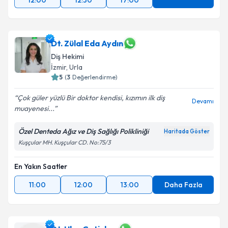
12:00
12:30
17:00
Dt. Zülal Eda Aydın
Diş Hekimi
İzmir
, Urla
5
(
3
Değerlendirme)
Çok güler yüzlü Bir doktor kendisi, kızımın ilk diş
Devamı
muayenesi...
Özel Denteda Ağız ve Diş Sağlığı Polikliniği
Haritada Göster
Kuşçular MH. Kuşçular CD. No:75/3
En Yakın Saatler
11:00
12:00
13:00
Daha Fazla