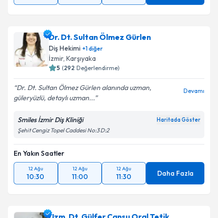
Dr. Dt. Sultan Ölmez Gürlen
Diş Hekimi
+
1
diğer
İzmir
, Karşıyaka
5
(
292
Değerlendirme)
Dr. Dt. Sultan Ölmez Gürlen alanında uzman,
Devamı
güleryüzlü, detaylı uzman...
Smiles İzmir Diş Kliniği
Haritada Göster
Şehit Cengiz Topel Caddesi No:3 D:2
En Yakın Saatler
12 Ağu
12 Ağu
12 Ağu
Daha Fazla
10:30
11:00
11:30
Uzm. Dt. Gülfer Cansu Oral Tetik