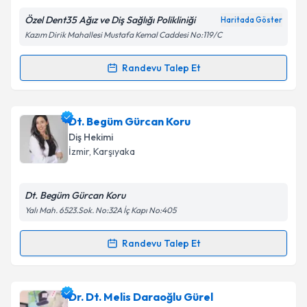
Özel Dent35 Ağız ve Diş Sağlığı Polikliniği
Haritada Göster
Kazım Dirik Mahallesi Mustafa Kemal Caddesi No:119/C
Kişisel verilerimin işlenmesine ilişkin
Aydınlatma
Randevu Talep Et
Randevu Takvimi Talebi
Metni
'ni okudum ve kişisel verilerimin belirtilen
kapsamda işlenmesini kabul ediyorum.
Uzm. Dt. Serap Sinan Özvarış
için randevu takvimi
Dt. Begüm Gürcan Koru
talebi oluşturun. Size bu uzmandan randevu almanız
Takvim Talebini Gönder
Diş Hekimi
için bir takvim hazırlandığında e-posta ile
İzmir
, Karşıyaka
bilgilendireceğiz.
E-posta Adresiniz
Dt. Begüm Gürcan Koru
Yalı Mah. 6523.Sok. No:32A İç Kapı No:405
Randevu Talep Et
Randevu Takvimi Talebi
Kişisel verilerimin işlenmesine ilişkin
Aydınlatma
Metni
'ni okudum ve kişisel verilerimin belirtilen
kapsamda işlenmesini kabul ediyorum.
Dt. Begüm Gürcan Koru
için randevu takvimi talebi
Dr. Dt. Melis Daraoğlu Gürel