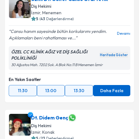
Diş Hekimi
İzmir
, Menemen
5
(
43
Değerlendirme)
Cansu hanım sayesinde bütün korkularımı yendim.
Devamı
Açıklamaları beni rahatlaması ve...
ÖZEL CC KLİNİK AĞIZ VE DİŞ SAĞLIĞI
Haritada Göster
POLİKLİNİĞİ
30 Ağustos Mah. 7202 Sok. A Blok No:11 B Menemen İzmir
En Yakın Saatler
11:30
13:00
13:30
Daha Fazla
Dt. Didem Genç
Diş Hekimi
İzmir
, Konak
5
(
23
Değerlendirme)