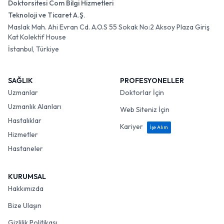
Doktorsitesi Com Bilgi Hizmetleri
Teknoloji ve Ticaret A.Ş.
Maslak Mah. Ahi Evran Cd. A.O.S 55 Sokak No:2 Aksoy Plaza Giriş
Kat Kolektif House
İstanbul, Türkiye
SAĞLIK
PROFESYONELLER
Uzmanlar
Doktorlar İçin
Uzmanlık Alanları
Web Siteniz İçin
Hastalıklar
Kariyer
İşe Alım
Hizmetler
Hastaneler
KURUMSAL
Hakkımızda
Bize Ulaşın
Gizlilik Politikası