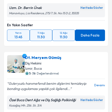
Uzm. Dr. Berrin Ünek
Haritada Göster
Manavkuyu, Lia Residence, 275/7. Sk. No:15 D:2, 35535
En Yakın Saatler
Yarın
11 Ağu
12 Ağu
Daha Fazla
13:45
11:30
11:30
Dt. Meryem Gümüş
Diş Hekimi
İzmir
, Buca
5
(
16
Değerlendirme)
Guleryuzlu hanımefendi benim dişlerimi temizleyip
Devamı
bonding uygulaması yapıldı çok ilgilendi...
Özel Buca Dent Ağız ve Diş Sağlığı Polikinliği
Haritada Göster
Kozağaç Mh. 256. Sk. 3/A