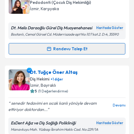
oluşturun. Size bu uzmandan randevu almanız için bir
Pedodonti (Çocuk Diş Hekimliği)
takvim hazırlandığında e-posta ile bilgilendireceğiz.
Takvim Talebini Gönder
İzmir
, Karşıyaka
E-posta Adresiniz
Dt. Melis Daraoğlu Gürel Diş Muayenehanesi
Haritada Göster
Bostanlı, Cemal Gürsel Cd. Müderriszade apt No:107 kat.2. D:4, 35590
Kişisel verilerimin işlenmesine ilişkin
Aydınlatma
Randevu Talep Et
Randevu Takvimi Talebi
Metni
'ni okudum ve kişisel verilerimin belirtilen
kapsamda işlenmesini kabul ediyorum.
Dr. Dt. Melis Daraoğlu Gürel
için randevu takvimi
Dt. Tuğçe Öner Altaş
talebi oluşturun. Size bu uzmandan randevu almanız
Takvim Talebini Gönder
Diş Hekimi
+
1
diğer
için bir takvim hazırlandığında e-posta ile
İzmir
, Bayraklı
bilgilendireceğiz.
5
(
1
Değerlendirme)
E-posta Adresiniz
senedir tedavimi en sıcak kanlı yönüyle devam
Devamı
ettiriyor doktordan...
EsDent Ağız ve Diş Sağlığı Polikliniği
Haritada Göster
Manavkuyu Mah. Yüzbaşı İbrahim Hakkı Cad. No:229/1A
Kişisel verilerimin işlenmesine ilişkin
Aydınlatma