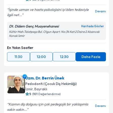
İşinde uzman ve hasta psikolojisini iyi bilen tedaviyle
Devamı
ilgili net...
Dt. Didem Genç Muayenehanesi
Haritada Göster
Kültür Mah.Talatpaşa Bul. Olgun Apart. No:34 Kat:2 Daire:2 Alsancak
Konak İzmir
En Yakın Saatler
11:30
12:00
12:30
Daha Fazla
Uzm. Dr. Berrin Ünek
Pedodonti (Çocuk Diş Hekimliği)
İzmir
, Bayraklı
5
(
101
Değerlendirme)
Kızımın diş dolgusu için çok pedegojik bir yaklaşımla
Devamı
sakin sakin...