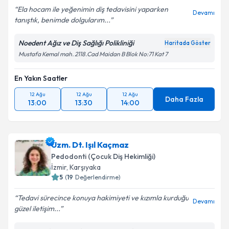
Ela hocam ile yeğenimin diş tedavisini yaparken
Devamı
tanıştık, benimde dolgularım...
Noedent Ağız ve Diş Sağlığı Polikliniği
Haritada Göster
Mustafa Kemal mah. 2118.Cad Maidan B Blok No:71 Kat 7
En Yakın Saatler
12 Ağu
12 Ağu
12 Ağu
Daha Fazla
13:00
13:30
14:00
Uzm. Dt. Işıl Kaçmaz
Pedodonti (Çocuk Diş Hekimliği)
İzmir
, Karşıyaka
5
(
19
Değerlendirme)
Tedavi sürecince konuya hakimiyeti ve kızımla kurduğu
Devamı
güzel iletişim...