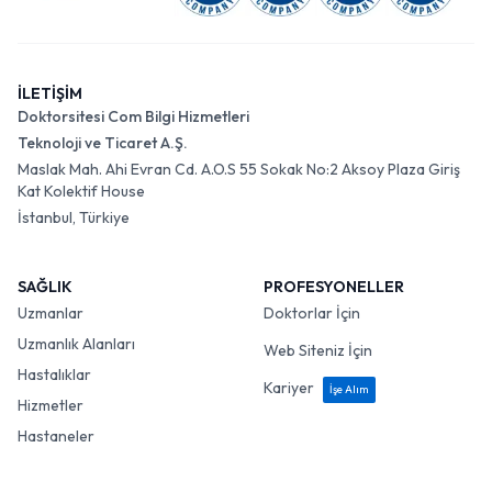
İLETİŞİM
Doktorsitesi Com Bilgi Hizmetleri
Teknoloji ve Ticaret A.Ş.
Maslak Mah. Ahi Evran Cd. A.O.S 55 Sokak No:2 Aksoy Plaza Giriş
Kat Kolektif House
İstanbul, Türkiye
SAĞLIK
PROFESYONELLER
Uzmanlar
Doktorlar İçin
Uzmanlık Alanları
Web Siteniz İçin
Hastalıklar
Kariyer
İşe Alım
Hizmetler
Hastaneler