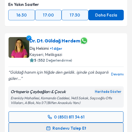
En Yakın Saatler
16:30
17:00
17:30
Daha Fazla
Dr. Dt. Güldağ Herdem
Diş Hekimi
+
1
diğer
Kayseri
, Melikgazi
5
(
552
Değerlendirme)
Güldağ hanım için Niğde den geldik. işinde çok başarılı
Devamı
güler...
Ortoperio Çaybağları & Çocuk
Haritada Göster
Erenköy Mahallesi, Komando Caddesi, 1465 Sokak, Saçcıoğlu Ofis
Villaları, A Blok, No:1/7 (Bilfen Anaokulu Yanı)
0 (850) 811 34 61
Randevu Takvimi Talebi
Randevu Talep Et