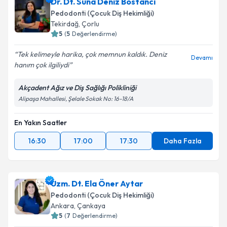
Dr. Dt. Suna Deniz Bostancı
Pedodonti (Çocuk Diş Hekimliği)
Tekirdağ
, Çorlu
5
(
5
Değerlendirme)
Tek kelimeyle harika, çok memnun kaldık. Deniz
Devamı
hanım çok ilgiliydi
Akçadent Ağız ve Diş Sağlığı Polikliniği
Alipaşa Mahallesi, Şelale Sokak No: 16-18/A
En Yakın Saatler
16:30
17:00
17:30
Daha Fazla
Uzm. Dt. Ela Öner Aytar
Pedodonti (Çocuk Diş Hekimliği)
Ankara
, Çankaya
5
(
7
Değerlendirme)