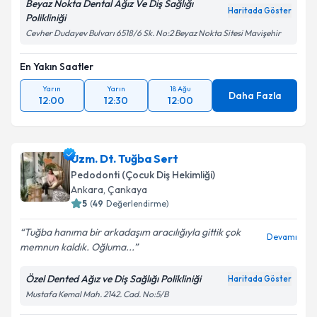
Beyaz Nokta Dental Ağız Ve Diş Sağlığı
Haritada Göster
Polikliniği
Cevher Dudayev Bulvarı 6518/6 Sk. No:2 Beyaz Nokta Sitesi Mavişehir
En Yakın Saatler
Yarın
Yarın
18 Ağu
Daha Fazla
12:00
12:30
12:00
Uzm. Dt. Tuğba Sert
Pedodonti (Çocuk Diş Hekimliği)
Ankara
, Çankaya
5
(
49
Değerlendirme)
Tuğba hanıma bir arkadaşım aracılığıyla gittik çok
Devamı
memnun kaldık. Oğluma...
Özel Dented Ağız ve Diş Sağlığı Polikliniği
Haritada Göster
Mustafa Kemal Mah. 2142. Cad. No:5/B