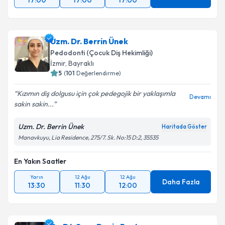
17:00
17:00
17:00
Uzm. Dr. Berrin Ünek
Pedodonti (Çocuk Diş Hekimliği)
İzmir
, Bayraklı
5
(
101
Değerlendirme)
Kızımın diş dolgusu için çok pedegojik bir yaklaşımla
Devamı
sakin sakin...
Uzm. Dr. Berrin Ünek
Haritada Göster
Manavkuyu, Lia Residence, 275/7. Sk. No:15 D:2, 35535
En Yakın Saatler
Yarın
12 Ağu
12 Ağu
Daha Fazla
13:30
11:30
12:00