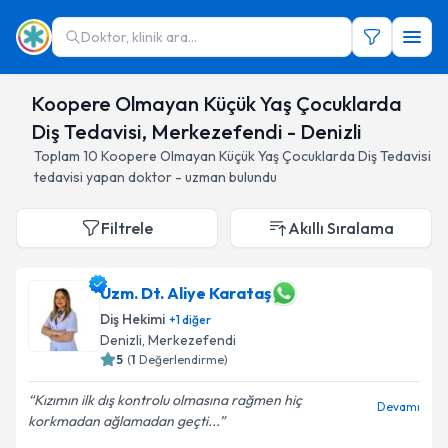
Doktor, klinik ara...
Koopere Olmayan Küçük Yaş Çocuklarda
Diş Tedavisi, Merkezefendi - Denizli
Toplam
10
Koopere Olmayan Küçük Yaş Çocuklarda Diş Tedavisi
tedavisi yapan doktor - uzman bulundu
Filtrele
Akıllı Sıralama
Uzm. Dt. Aliye Karataş
Diş Hekimi
+
1
diğer
Denizli
, Merkezefendi
5
(
1
Değerlendirme)
Kızımın ilk dış kontrolu olmasına rağmen hiç
Devamı
korkmadan ağlamadan geçti...