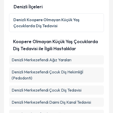
Denizli İlçeleri
Kişisel verilerimin işlenmesine ilişkin
Aydınlatma
Denizli
Koopere Olmayan Küçük Yaş
Metni
'ni okudum ve kişisel verilerimin belirtilen
Çocuklarda Diş Tedavisi
kapsamda işlenmesini kabul ediyorum.
Koopere Olmayan Küçük Yaş Çocuklarda
Takvim Talebini Gönder
Diş Tedavisi ile İlgili Hastalıklar
Denizli Merkezefendi Ağız Yaraları
Denizli Merkezefendi Çocuk Diş Hekimliğİ
(Pedodonti)
Denizli Merkezefendi Çocuk Diş Tedavisi
Denizli Merkezefendi Daimi Diş Kanal Tedavisi