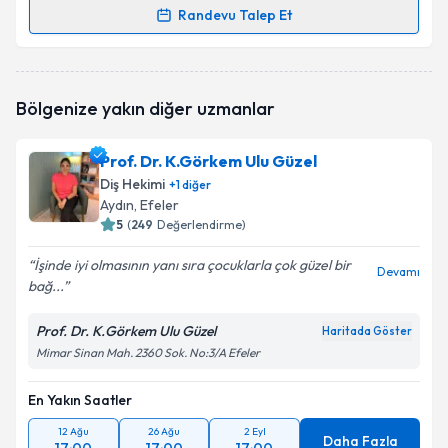
Randevu Talep Et
Randevu Takvimi Talebi
Uzm. Dt. Selin Bilgin Özdemir
için randevu takvimi
Bölgenize yakın diğer uzmanlar
talebi oluşturun. Size bu uzmandan randevu almanız
için bir takvim hazırlandığında e-posta ile
bilgilendireceğiz.
Prof. Dr. K.Görkem Ulu Güzel
Diş Hekimi
+
1
diğer
E-posta Adresiniz
Aydın
, Efeler
5
(
249
Değerlendirme)
İşinde iyi olmasının yanı sıra çocuklarla çok güzel bir
Devamı
bağ...
Kişisel verilerimin işlenmesine ilişkin
Aydınlatma
Metni
'ni okudum ve kişisel verilerimin belirtilen
kapsamda işlenmesini kabul ediyorum.
Prof. Dr. K.Görkem Ulu Güzel
Haritada Göster
Mimar Sinan Mah. 2360 Sok. No:3/A Efeler
Takvim Talebini Gönder
En Yakın Saatler
12 Ağu
26 Ağu
2 Eyl
Daha Fazla