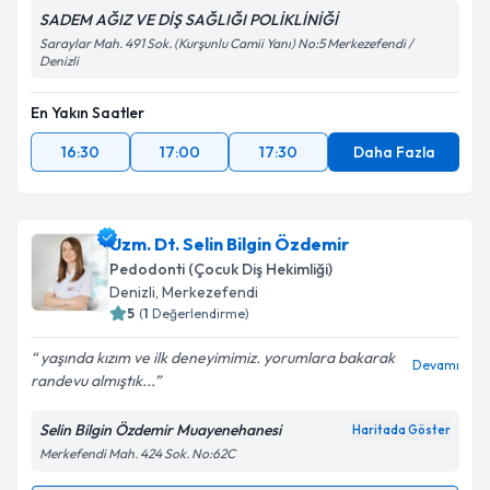
SADEM AĞIZ VE DİŞ SAĞLIĞI POLİKLİNİĞİ
Saraylar Mah. 491 Sok. (Kurşunlu Camii Yanı) No:5 Merkezefendi /
Denizli
En Yakın Saatler
16:30
17:00
17:30
Daha Fazla
Uzm. Dt. Selin Bilgin Özdemir
Pedodonti (Çocuk Diş Hekimliği)
Denizli
, Merkezefendi
5
(
1
Değerlendirme)
yaşında kızım ve ilk deneyimimiz. yorumlara bakarak
Devamı
randevu almıştık...
Selin Bilgin Özdemir Muayenehanesi
Haritada Göster
Merkefendi Mah. 424 Sok. No:62C