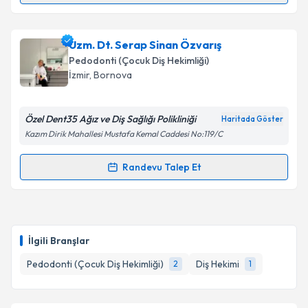
Dr. Dt. Güldağ Herdem
için randevu takvimi talebi
oluşturun. Size bu uzmandan randevu almanız için bir
Uzm. Dt. Serap Sinan Özvarış
takvim hazırlandığında e-posta ile bilgilendireceğiz.
Pedodonti (Çocuk Diş Hekimliği)
E-posta Adresiniz
İzmir
, Bornova
Özel Dent35 Ağız ve Diş Sağlığı Polikliniği
Haritada Göster
Kazım Dirik Mahallesi Mustafa Kemal Caddesi No:119/C
Kişisel verilerimin işlenmesine ilişkin
Aydınlatma
Metni
'ni okudum ve kişisel verilerimin belirtilen
Randevu Talep Et
kapsamda işlenmesini kabul ediyorum.
Randevu Takvimi Talebi
Takvim Talebini Gönder
Uzm. Dt. Serap Sinan Özvarış
için randevu takvimi
talebi oluşturun. Size bu uzmandan randevu almanız
İlgili Branşlar
için bir takvim hazırlandığında e-posta ile
bilgilendireceğiz.
Pedodonti (Çocuk Diş Hekimliği)
Diş Hekimi
2
1
E-posta Adresiniz