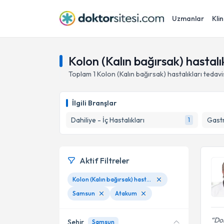
Uzmanlar
Klin
Kolon (Kalın bağırsak) hastal
Toplam
1
Kolon (Kalın bağırsak) hastalıkları
tedavi
İlgili Branşlar
Dahiliye - İç Hastalıkları
Gastr
1
Aktif Filtreler
Kolon (Kalın bağırsak) hastalıkları
Samsun
Atakum
Dok
Şehir
Samsun