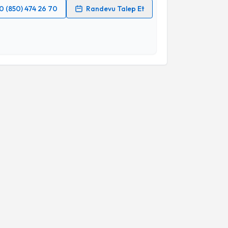
0 (850) 474 26 70
Randevu Talep Et
 verilerimin işlenmesine ilişkin
Aydınlatma Metni
'ni
 ve kişisel verilerimin belirtilen kapsamda
esini kabul ediyorum.
Takvim Talebini Gönder