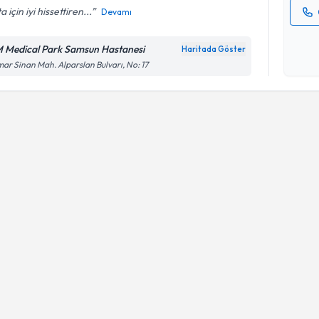
a için iyi hissettiren...
Devamı
Kişisel
okudum
 Medical Park Samsun Hastanesi
Haritada Göster
işlenm
ar Sinan Mah. Alparslan Bulvarı, No: 17