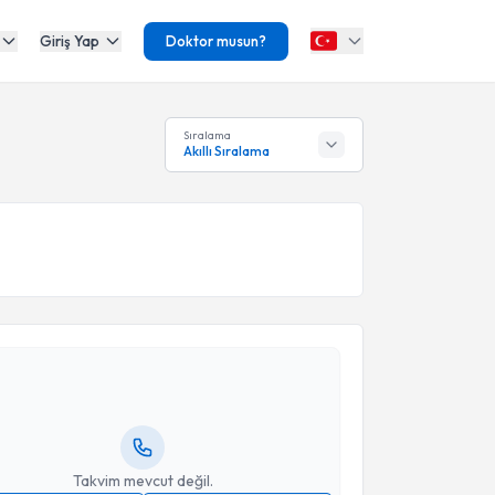
Giriş Yap
Doktor musun?
Sıralama
Akıllı Sıralama
akvimi Talebi
Ömer Faruk Yolcu
için randevu takvimi talebi
Size bu uzmandan randevu almanız için bir takvim
ında e-posta ile bilgilendireceğiz.
resiniz
Takvim mevcut değil.