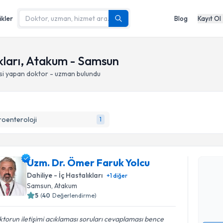
ikler
Blog
Kayıt Ol
ıkları, Atakum - Samsun
si yapan doktor - uzman bulundu
oenteroloji
1
Randevu T
Uzm. Dr. 
Uzm. Dr. Ömer Faruk Yolcu
oluşturun. 
Dahiliye - İç Hastalıkları
+
1
diğer
hazırlandığ
Samsun
, Atakum
5
(
40
Değerlendirme)
E-posta Ad
torun iletişimi acıklaması soruları cevaplaması bence