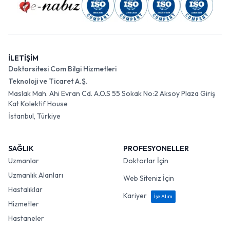
İLETİŞİM
Doktorsitesi Com Bilgi Hizmetleri
Teknoloji ve Ticaret A.Ş.
Maslak Mah. Ahi Evran Cd. A.O.S 55 Sokak No:2 Aksoy Plaza Giriş
Kat Kolektif House
İstanbul, Türkiye
SAĞLIK
PROFESYONELLER
Uzmanlar
Doktorlar İçin
Uzmanlık Alanları
Web Siteniz İçin
Hastalıklar
Kariyer
İşe Alım
Hizmetler
Hastaneler