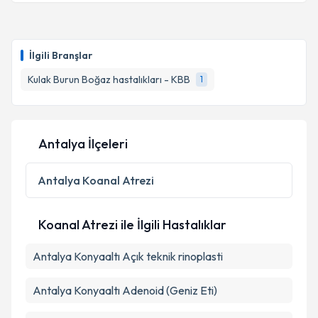
Op. Dr. Ali Türkcan
için randevu takvimi talebi
oluşturun. Size bu uzmandan randevu almanız için bir
İlgili Branşlar
takvim hazırlandığında e-posta ile bilgilendireceğiz.
Kulak Burun Boğaz hastalıkları - KBB
1
E-posta Adresiniz
Antalya İlçeleri
Kişisel verilerimin işlenmesine ilişkin
Aydınlatma
Metni
'ni okudum ve kişisel verilerimin belirtilen
Antalya
Koanal Atrezi
kapsamda işlenmesini kabul ediyorum.
Koanal Atrezi ile İlgili Hastalıklar
Takvim Talebini Gönder
Antalya Konyaaltı Açık teknik rinoplasti
Antalya Konyaaltı Adenoid (Geniz Eti)