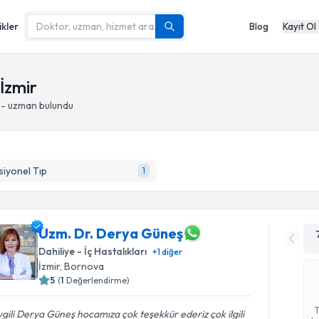
ikler
Blog
Kayıt Ol
İzmir
 - uzman bulundu
iyonel Tıp
1
Uzm. Dr. Derya Güneş
Dahiliye - İç Hastalıkları
+
1
diğer
İzmir
, Bornova
5
(
1
Değerlendirme)
gili Derya Güneş hocamıza çok teşekkür ederiz çok ilgili