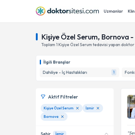
Uzmanlar
Klin
Kişiye Özel Serum, Bornova - 
Toplam
1
Kişiye Özel Serum
tedavisi yapan doktor
İlgili Branşlar
Dahiliye - İç Hastalıkları
Fonks
1
Aktif Filtreler
Kişiye Özel Serum
İzmir
Bornova
Sev
Şehir
İzmir