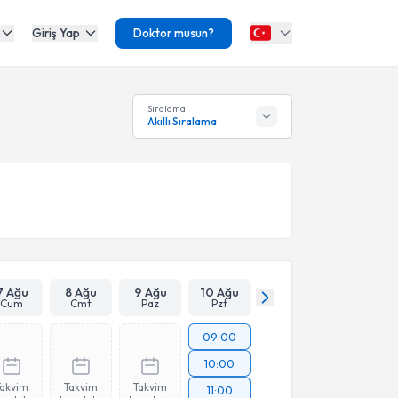
Giriş Yap
Doktor musun?
Sıralama
Akıllı Sıralama
7 Ağu
8 Ağu
9 Ağu
10 Ağu
Cum
Cmt
Paz
Pzt
09:00
10:00
Takvim
Takvim
Takvim
11:00