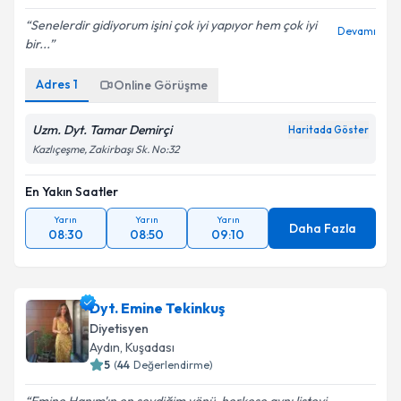
Senelerdir gidiyorum işini çok iyi yapıyor hem çok iyi
Devamı
bir...
Adres
1
Online Görüşme
Uzm. Dyt. Tamar Demirçi
Haritada Göster
Kazlıçeşme, Zakirbaşı Sk. No:32
En Yakın Saatler
Yarın
Yarın
Yarın
Daha Fazla
08:30
08:50
09:10
Dyt. Emine Tekinkuş
Diyetisyen
Aydın
, Kuşadası
5
(
44
Değerlendirme)