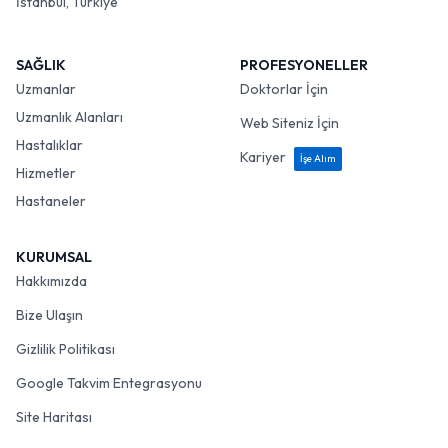
İstanbul, Türkiye
SAĞLIK
PROFESYONELLER
Uzmanlar
Doktorlar İçin
Uzmanlık Alanları
Web Siteniz İçin
Hastalıklar
Kariyer
İşe Alım
Hizmetler
Hastaneler
KURUMSAL
Hakkımızda
Bize Ulaşın
Gizlilik Politikası
Google Takvim Entegrasyonu
Site Haritası