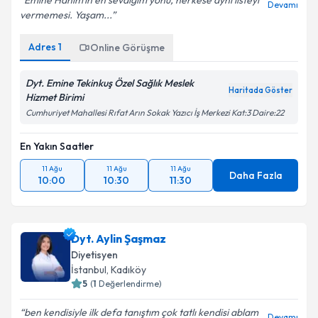
Emine Hanım'ın en sevdiğim yönü, herkese aynı listeyi
Devamı
vermemesi. Yaşam...
Adres
1
Online Görüşme
Dyt. Emine Tekinkuş Özel Sağlık Meslek
Haritada Göster
Hizmet Birimi
Cumhuriyet Mahallesi Rıfat Arın Sokak Yazıcı İş Merkezi Kat:3 Daire:22
En Yakın Saatler
11 Ağu
11 Ağu
11 Ağu
Daha Fazla
10:00
10:30
11:30
Dyt. Aylin Şaşmaz
Diyetisyen
İstanbul
, Kadıköy
5
(
1
Değerlendirme)
ben kendisiyle ilk defa tanıştım çok tatlı kendisi ablam
Devamı