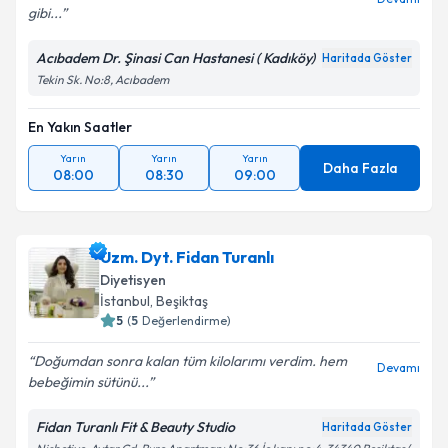
gibi...
Acıbadem Dr. Şinasi Can Hastanesi ( Kadıköy)
Haritada Göster
Tekin Sk. No:8, Acıbadem
En Yakın Saatler
Yarın
Yarın
Yarın
Daha Fazla
08:00
08:30
09:00
Uzm. Dyt. Fidan Turanlı
Diyetisyen
İstanbul
, Beşiktaş
5
(
5
Değerlendirme)
Doğumdan sonra kalan tüm kilolarımı verdim. hem
Devamı
bebeğimin sütünü...
Fidan Turanlı Fit & Beauty Studio
Haritada Göster