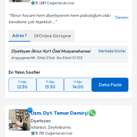
5
(
281
Değerlendirme)
İlknur hocam hem diyetisyenim hem psikoloğum oldu
Devamı
kendisine çok teşekkür...
Adres
1
Online Görüşme
Diyetisyen İlknur Kurt Özel Muayenehanesi
Haritada Göster
Arapçeşme Mh. 1046/2 Sok. No:5 Kat:1 D:103
En Yakın Saatler
11 Ağu
11 Ağu
11 Ağu
Daha Fazla
12:30
13:30
14:00
Uzm. Dyt. Tamar Demirçi
Diyetisyen
İstanbul
, Zeytinburnu
5
(
10
Değerlendirme)