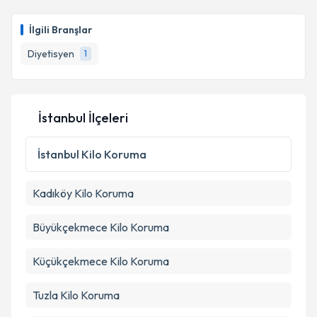
Dyt. Yasin Güngör
için randevu takvimi talebi
oluşturun. Size bu uzmandan randevu almanız için bir
İlgili Branşlar
takvim hazırlandığında e-posta ile bilgilendireceğiz.
Diyetisyen
1
E-posta Adresiniz
İstanbul İlçeleri
Kişisel verilerimin işlenmesine ilişkin
Aydınlatma
Metni
'ni okudum ve kişisel verilerimin belirtilen
İstanbul
Kilo Koruma
kapsamda işlenmesini kabul ediyorum.
Kadıköy
Kilo Koruma
Takvim Talebini Gönder
Büyükçekmece
Kilo Koruma
Küçükçekmece
Kilo Koruma
Tuzla
Kilo Koruma