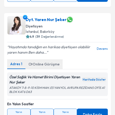
Dyt. Yaren Nur Şeker
Diyetisyen
İstanbul
, Bakırköy
4.9
(
39
Değerlendirme)
Hayatımda tanıdığım en harikaa diyetisyen olabiliiir
Devamı
yaren hanım Ben daha...
Adres
1
Online Görüşme
Özel Sağlık Ve Hizmet Birimi Diyetisyen Yaren
Haritada Göster
Nur Şeker
ATAKOY 7-8-9-10 KİSM MAH. E5 YANYOL AVRUPA REZİDANS OFİS A1
BLOK KAT6 D63
En Yakın Saatler
Yarın
Yarın
Yarın
Daha Fazla