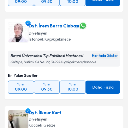
09:00
09:30
10:00
Dyt. İrem Berra Çinbaşı
Diyetisyen
İstanbul
, Küçükçekmece
Biruni Üniversitesi Tıp Fakültesi Hastanesi
Haritada Göster
Gültepe, Halkalı Cd No: 99, 34295 Küçükçekmece/İstanbul
En Yakın Saatler
Yarın
Yarın
Yarın
Daha Fazla
09:00
09:30
10:00
Dyt. İlknur Kurt
Diyetisyen
Kocaeli
, Gebze