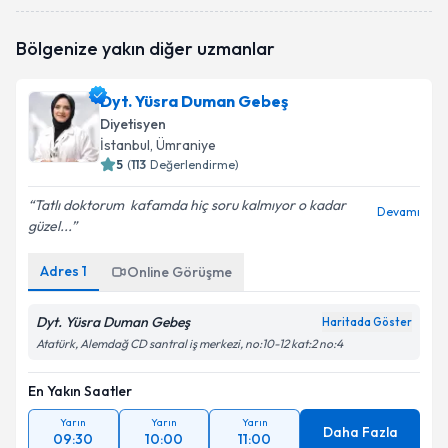
Dyt. Ece Ercan
için randevu takvimi talebi oluşturun.
Bölgenize yakın diğer uzmanlar
Size bu uzmandan randevu almanız için bir takvim
hazırlandığında e-posta ile bilgilendireceğiz.
Dyt. Yüsra Duman Gebeş
E-posta Adresiniz
Diyetisyen
İstanbul
, Ümraniye
5
(
113
Değerlendirme)
Tatlı doktorum ️ kafamda hiç soru kalmıyor o kadar
Kişisel verilerimin işlenmesine ilişkin
Aydınlatma
Devamı
güzel...
Metni
'ni okudum ve kişisel verilerimin belirtilen
kapsamda işlenmesini kabul ediyorum.
Adres
1
Online Görüşme
Takvim Talebini Gönder
Dyt. Yüsra Duman Gebeş
Haritada Göster
Atatürk, Alemdağ CD santral iş merkezi, no:10-12 kat:2 no:4
En Yakın Saatler
Yarın
Yarın
Yarın
Daha Fazla
09:30
10:00
11:00