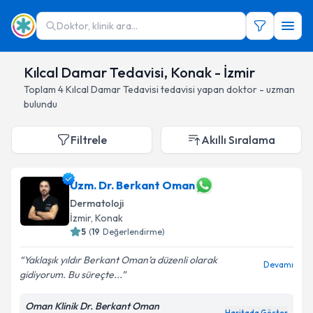
Doktor, klinik ara...
Kılcal Damar Tedavisi, Konak - İzmir
Toplam
4
Kılcal Damar Tedavisi
tedavisi yapan doktor - uzman
bulundu
Filtrele
Akıllı Sıralama
Uzm. Dr. Berkant Oman
Dermatoloji
İzmir
, Konak
5
(
19
Değerlendirme)
Yaklaşık yıldır Berkant Oman’a düzenli olarak
Devamı
gidiyorum. Bu süreçte...
Oman Klinik Dr. Berkant Oman