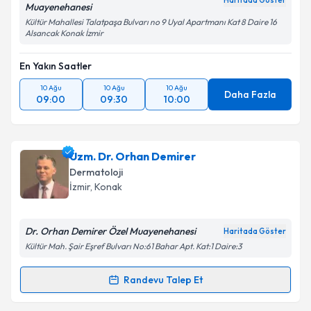
Haritada Göster
Muayenehanesi
Kültür Mahallesi Talatpaşa Bulvarı no 9 Uyal Apartmanı Kat 8 Daire 16
Alsancak Konak İzmir
En Yakın Saatler
10 Ağu
10 Ağu
10 Ağu
Daha Fazla
09:00
09:30
10:00
Uzm. Dr. Orhan Demirer
Dermatoloji
İzmir
, Konak
Dr. Orhan Demirer Özel Muayenehanesi
Haritada Göster
Kültür Mah. Şair Eşref Bulvarı No:61 Bahar Apt. Kat:1 Daire:3
Randevu Talep Et
Randevu Takvimi Talebi