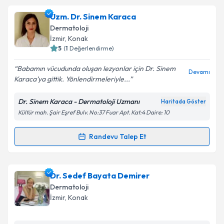
Uzm. Dr. Orhan Demirer
için randevu takvimi talebi
Uzm. Dr. Sinem Karaca
oluşturun. Size bu uzmandan randevu almanız için bir
Dermatoloji
takvim hazırlandığında e-posta ile bilgilendireceğiz.
İzmir
, Konak
5
(
1
Değerlendirme)
E-posta Adresiniz
Babamın vücudunda oluşan lezyonlar için Dr. Sinem
Devamı
Karaca’ya gittik. Yönlendirmeleriyle...
Dr. Sinem Karaca - Dermatoloji Uzmanı
Haritada Göster
Kişisel verilerimin işlenmesine ilişkin
Aydınlatma
Kültür mah. Şair Eşref Bulv. No:37 Fuar Apt. Kat:4 Daire: 10
Metni
'ni okudum ve kişisel verilerimin belirtilen
kapsamda işlenmesini kabul ediyorum.
Randevu Talep Et
Randevu Takvimi Talebi
Takvim Talebini Gönder
Uzm. Dr. Sinem Karaca
için randevu takvimi talebi
Dr. Sedef Bayata Demirer
oluşturun. Size bu uzmandan randevu almanız için bir
Dermatoloji
takvim hazırlandığında e-posta ile bilgilendireceğiz.
İzmir
, Konak
E-posta Adresiniz