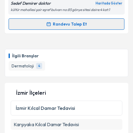
Sedef Demirer doktor
Haritada Göster
kültür mahallesi şair eşref bulvarı no:85 gönye sitesi daire:4 kat:1
Kişisel verilerimin işlenmesine ilişkin
Aydınlatma
Randevu Talep Et
Randevu Takvimi Talebi
Metni
'ni okudum ve kişisel verilerimin belirtilen
kapsamda işlenmesini kabul ediyorum.
Dr. Sedef Bayata Demirer
için randevu takvimi
talebi oluşturun. Size bu uzmandan randevu almanız
Takvim Talebini Gönder
İlgili Branşlar
için bir takvim hazırlandığında e-posta ile
bilgilendireceğiz.
Dermatoloji
4
E-posta Adresiniz
İzmir İlçeleri
Kişisel verilerimin işlenmesine ilişkin
Aydınlatma
İzmir
Kılcal Damar Tedavisi
Metni
'ni okudum ve kişisel verilerimin belirtilen
kapsamda işlenmesini kabul ediyorum.
Karşıyaka
Kılcal Damar Tedavisi