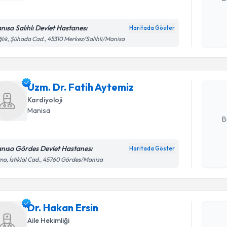
nısa Salıhlı Devlet Hastanesı
Haritada Göster
Randevu T
Kişisel
lık, Şühada Cad., 45310 Merkez/Salihli/Manisa
okudum
işlenm
Uzm. Dr. F
Size bu uzm
Uzm. Dr. Fatih Aytemiz
hazırlandığ
Kardiyoloji
E-posta Ad
Manisa
B
nısa Gördes Devlet Hastanesı
Haritada Göster
Randevu T
Kişisel
a, İstiklal Cad., 45760 Gördes/Manisa
okudum
işlenm
Dr. Hakan
uzmandan ra
Dr. Hakan Ersin
posta ile bi
Aile Hekimliği
E-posta Ad