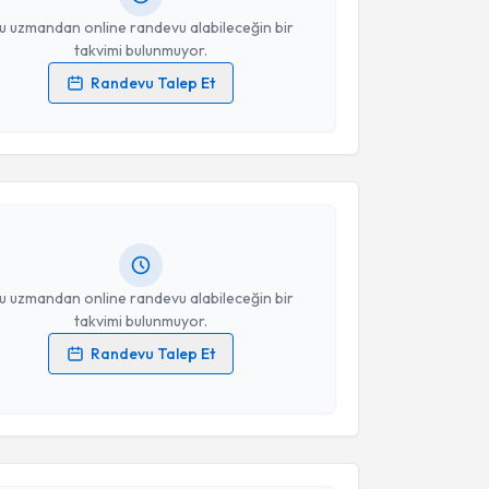
u uzmandan online randevu alabileceğin bir
takvimi bulunmuyor.
Randevu Talep Et
 verilerimin işlenmesine ilişkin
Aydınlatma Metni
'ni
akvimi Talebi
 ve kişisel verilerimin belirtilen kapsamda
esini kabul ediyorum.
Tüncer
için randevu takvimi talebi oluşturun. Size bu
ndevu almanız için bir takvim hazırlandığında e-
Takvim Talebini Gönder
lgilendireceğiz.
resiniz
u uzmandan online randevu alabileceğin bir
takvimi bulunmuyor.
Randevu Talep Et
 verilerimin işlenmesine ilişkin
Aydınlatma Metni
'ni
akvimi Talebi
 ve kişisel verilerimin belirtilen kapsamda
esini kabul ediyorum.
Aclan Angın
için randevu takvimi talebi oluşturun.
andan randevu almanız için bir takvim
Takvim Talebini Gönder