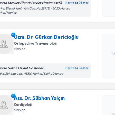
nısa Merkez Efendı Devlet Hastanesı(S)
Haritada Göster
Randevu T
Kişisel
kez Efendi, İzmir Yolu Cad. No:289/B, 45020 Manisa
rkez/Manisa
okudum
işlenm
Uzm. Dr. 
oluşturun. 
Uzm. Dr. Gürkan Dericioğlu
hazırlandığ
Ortopedi ve Travmatoloji
E-posta Ad
Manisa
B
nısa Salıhlı Devlet Hastanesı
Haritada Göster
Randevu T
Kişisel
lık, Şühada Cad., 45310 Merkez/Salihli/Manisa
okudum
işlenm
Ass. Dr. S
Size bu uzm
Ass. Dr. Sübhan Yalçın
hazırlandığ
Kardiyoloji
E-posta Ad
Manisa
B