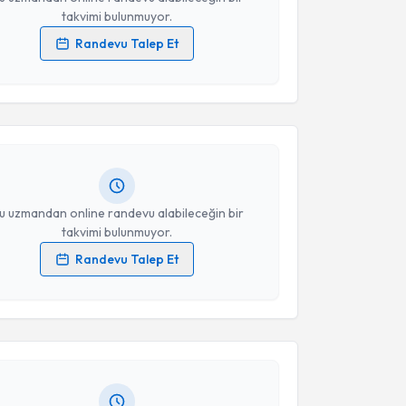
takvimi bulunmuyor.
Randevu Talep Et
akvimi Talebi
 verilerimin işlenmesine ilişkin
Aydınlatma Metni
'ni
 ve kişisel verilerimin belirtilen kapsamda
esini kabul ediyorum.
atih Aytemiz
için randevu takvimi talebi oluşturun.
andan randevu almanız için bir takvim
ında e-posta ile bilgilendireceğiz.
Takvim Talebini Gönder
resiniz
u uzmandan online randevu alabileceğin bir
takvimi bulunmuyor.
Randevu Talep Et
akvimi Talebi
 verilerimin işlenmesine ilişkin
Aydınlatma Metni
'ni
 ve kişisel verilerimin belirtilen kapsamda
esini kabul ediyorum.
 Ersin
için randevu takvimi talebi oluşturun. Size bu
ndevu almanız için bir takvim hazırlandığında e-
lgilendireceğiz.
Takvim Talebini Gönder
resiniz