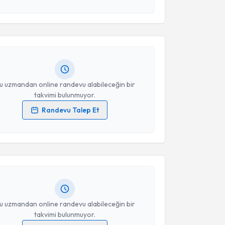
esini kabul ediyorum.
e Özbek
için randevu takvimi talebi oluşturun. Size bu
Takvim Talebini Gönder
ndevu almanız için bir takvim hazırlandığında e-
lgilendireceğiz.
resiniz
u uzmandan online randevu alabileceğin bir
takvimi bulunmuyor.
Randevu Talep Et
akvimi Talebi
 verilerimin işlenmesine ilişkin
Aydınlatma Metni
'ni
 ve kişisel verilerimin belirtilen kapsamda
esini kabul ediyorum.
 Dilber
için randevu takvimi talebi oluşturun. Size bu
ndevu almanız için bir takvim hazırlandığında e-
lgilendireceğiz.
Takvim Talebini Gönder
resiniz
u uzmandan online randevu alabileceğin bir
takvimi bulunmuyor.