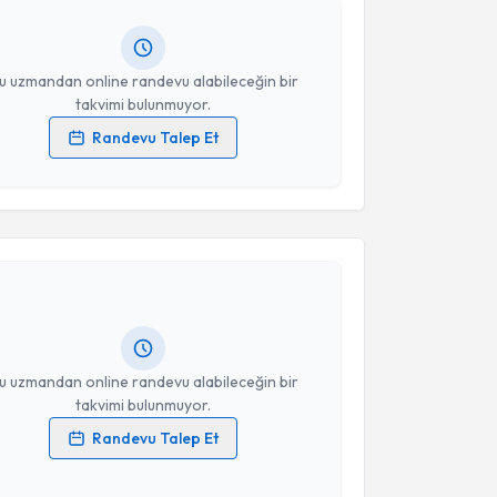
ında e-posta ile bilgilendireceğiz.
resiniz
u uzmandan online randevu alabileceğin bir
takvimi bulunmuyor.
Randevu Talep Et
 verilerimin işlenmesine ilişkin
Aydınlatma Metni
'ni
 ve kişisel verilerimin belirtilen kapsamda
akvimi Talebi
esini kabul ediyorum.
ülent Özlek
için randevu takvimi talebi oluşturun. Size
Takvim Talebini Gönder
 randevu almanız için bir takvim hazırlandığında e-
lgilendireceğiz.
resiniz
u uzmandan online randevu alabileceğin bir
takvimi bulunmuyor.
Randevu Talep Et
 verilerimin işlenmesine ilişkin
Aydınlatma Metni
'ni
 ve kişisel verilerimin belirtilen kapsamda
akvimi Talebi