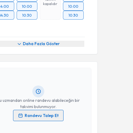
kapalıdır
14:00
10:00
10:00
14:30
10:30
10:30
Daha Fazla Göster
akvimi Talebi
t Özyurtlu
için randevu takvimi talebi oluşturun. Size
 randevu almanız için bir takvim hazırlandığında e-
lgilendireceğiz.
resiniz
u uzmandan online randevu alabileceğin bir
takvimi bulunmuyor.
Randevu Talep Et
 verilerimin işlenmesine ilişkin
Aydınlatma Metni
'ni
 ve kişisel verilerimin belirtilen kapsamda
akvimi Talebi