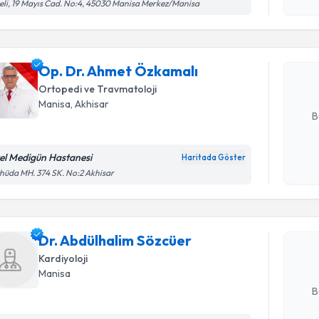
işlenm
eli, 19 Mayıs Cad. No:4, 45030 Manisa Merkez/Manisa
Op. Dr. A
Size bu uzm
Op. Dr. Ahmet Özkamalı
hazırlandığ
Ortopedi ve Travmatoloji
E-posta Ad
Manisa
, Akhisar
B
el Medigün Hastanesi
Haritada Göster
Randevu T
Kişisel
hüda MH. 374 SK. No:2 Akhisar
okudum
işlenm
Dr. Abdül
Size bu uzm
Dr. Abdülhalim Sözcüer
hazırlandığ
Kardiyoloji
E-posta Ad
Manisa
B