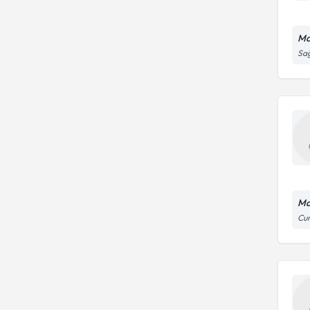
Ma
Sağ
Ma
Cum