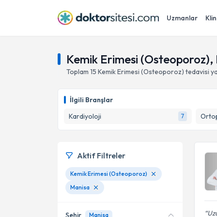
Uzmanlar
Klin
Kemik Erimesi (Osteoporoz),
Toplam
15
Kemik Erimesi (Osteoporoz)
tedavisi 
İlgili Branşlar
Kardiyoloji
Ortop
7
Aktif Filtreler
Kemik Erimesi (Osteoporoz)
Manisa
Uzu
Şehir
Manisa