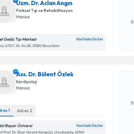
Uzm. Dr. Aclan Angın
hazırlandığ
Fiziksel Tıp ve Rehabilitasyon
E-posta Ad
Manisa
B
el Gediz Tıp Merkezi
Haritada Göster
Kişisel
nü, 670/1. Sk. No:58, 35380 Buca/İzmir
okudum
Randevu T
işlenm
Ass. Dr. B
Ass. Dr. Bülent Özlek
bu uzmandan
Kardiyoloji
posta ile bi
Manisa
E-posta Ad
B
dres
1
Adres
2
Kişisel
lal Bayar Üniversi
Haritada Göster
okudum
Randevu T
it Prof. Dr. İlhan Varank Kampüsü, Uncubozköy, 45140