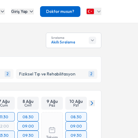
Giriş Yap
Doktor musun?
Sıralama
Akıllı Sıralama
Fiziksel Tıp ve Rehabilitasyon
2
2
7 Ağu
8 Ağu
9 Ağu
10 Ağu
Cum
Cmt
Paz
Pzt
11:30
08:30
08:30
12:00
09:00
09:00
13:30
09:30
09:30
Takvim