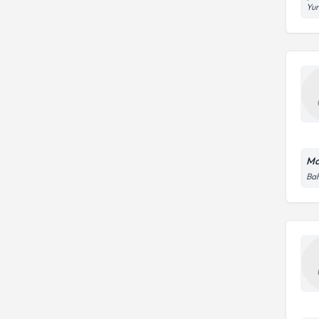
Yu
Ma
Bah