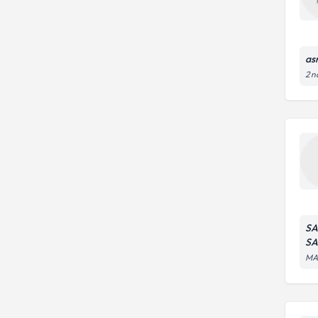
as
2 n
SA
SA
MA