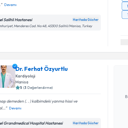
.
Devamı
el Salihli Hastanesi
Haritada Göster
huriyet, Menderes Cad. No:48, 45300 Salihli/Manisa, Turkey
Randevu T
Dr. Ferha
Dr. Ferhat Özyurtlu
bu uzmandan
Kardiyoloji
posta ile bi
Manisa
5
(
3
Değerlendirme)
E-posta Ad
B
başı demeden (. . ) kalbimdeki yanma hissi ve
l...
Devamı
Kişisel
okudum
el Grandmedical Hospital Hastanesi
Haritada Göster
Randevu T