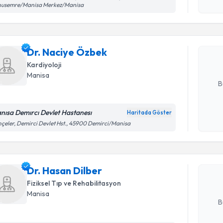
işlenm
nusemre/Manisa Merkez/Manisa
Dr. Naciy
uzmandan ra
Dr. Naciye Özbek
posta ile bi
Kardiyoloji
E-posta Ad
Manisa
B
nısa Demırcı Devlet Hastanesı
Haritada Göster
Randevu T
Kişisel
çeler, Demirci Devlet Hst., 45900 Demirci/Manisa
okudum
işlenm
Dr. Hasan
uzmandan ra
Dr. Hasan Dilber
posta ile bi
Fiziksel Tıp ve Rehabilitasyon
E-posta Ad
Manisa
B