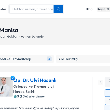
ikler
Blog
Kayıt Ol
 Manisa
yapan doktor - uzman bulundu
edi ve Travmatoloji
Aile Hekimliği
3
Op. Dr. Ulvi Hasanlı
Ortopedi ve Travmatoloji
Manisa
, Salihli
5
(
1
Değerlendirme)
n zamandır bu kadar ilgili ve detaylı açıklama yapan