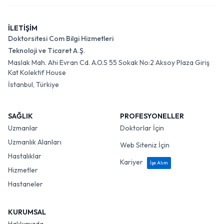
İLETİŞİM
Doktorsitesi Com Bilgi Hizmetleri
Teknoloji ve Ticaret A.Ş.
Maslak Mah. Ahi Evran Cd. A.O.S 55 Sokak No:2 Aksoy Plaza Giriş
Kat Kolektif House
İstanbul, Türkiye
SAĞLIK
PROFESYONELLER
Uzmanlar
Doktorlar İçin
Uzmanlık Alanları
Web Siteniz İçin
Hastalıklar
Kariyer
İşe Alım
Hizmetler
Hastaneler
KURUMSAL