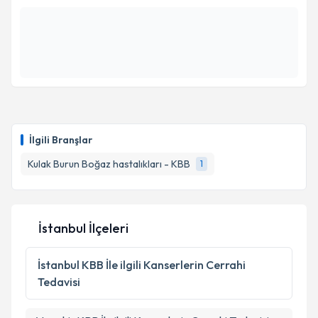
kapsamda işlenmesini kabul ediyorum.
Takvim Talebini Gönder
İlgili Branşlar
Kulak Burun Boğaz hastalıkları - KBB
1
İstanbul İlçeleri
İstanbul
KBB İle ilgili Kanserlerin Cerrahi
Tedavisi