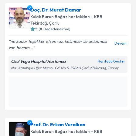
Prof. Dr. Atila Güngör
için randevu takvimi talebi
Doç. Dr. Murat Damar
oluşturun. Size bu uzmandan randevu almanız için bir
Kulak Burun Boğaz hastalıkları - KBB
takvim hazırlandığında e-posta ile bilgilendireceğiz.
Tekirdağ
, Çorlu
5
(
8
Değerlendirme)
E-posta Adresiniz
ne kadar teşekkür etsem az, kelimeler ile anlatması
Devamı
zor. hocam...
Özel Vega Hospıtal Hastanesi
Haritada Göster
Kişisel verilerimin işlenmesine ilişkin
Aydınlatma
No:, Kazımiye, Uğur Mumcu Cd. No:6, 59860 Çorlu/Tekirdağ, Turkey
Metni
'ni okudum ve kişisel verilerimin belirtilen
kapsamda işlenmesini kabul ediyorum.
Takvim Talebini Gönder
Prof. Dr. Erkan Vuralkan
Kulak Burun Boğaz hastalıkları - KBB