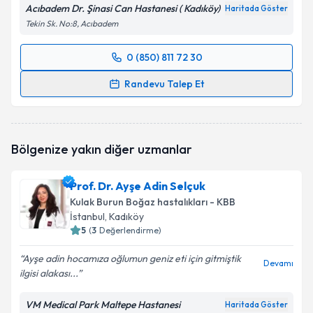
Acıbadem Dr. Şinasi Can Hastanesi ( Kadıköy)
Haritada Göster
Tekin Sk. No:8, Acıbadem
0 (850) 811 72 30
Randevu Takvimi Talebi
Randevu Talep Et
Prof. Dr. Bülent Evren Erkul
için randevu takvimi
talebi oluşturun. Size bu uzmandan randevu almanız
için bir takvim hazırlandığında e-posta ile
Bölgenize yakın diğer uzmanlar
bilgilendireceğiz.
E-posta Adresiniz
Prof. Dr. Ayşe Adin Selçuk
Kulak Burun Boğaz hastalıkları - KBB
İstanbul
, Kadıköy
5
(
3
Değerlendirme)
Kişisel verilerimin işlenmesine ilişkin
Aydınlatma
Ayşe adin hocamıza oğlumun geniz eti için gitmiştik
Metni
'ni okudum ve kişisel verilerimin belirtilen
Devamı
ilgisi alakası...
kapsamda işlenmesini kabul ediyorum.
VM Medical Park Maltepe Hastanesi
Haritada Göster