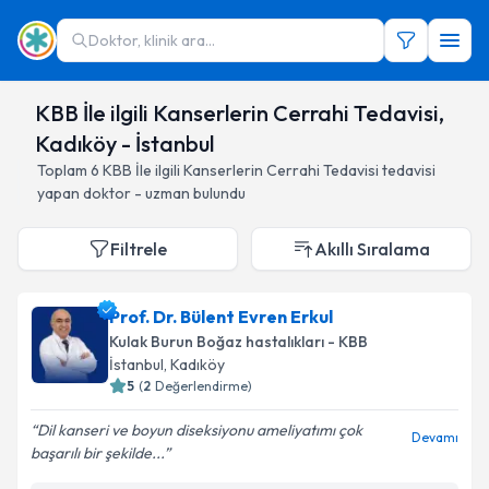
Doktor, klinik ara...
KBB İle ilgili Kanserlerin Cerrahi Tedavisi,
Kadıköy - İstanbul
Toplam
6
KBB İle ilgili Kanserlerin Cerrahi Tedavisi
tedavisi
yapan doktor - uzman bulundu
Filtrele
Akıllı Sıralama
Prof. Dr. Bülent Evren Erkul
Kulak Burun Boğaz hastalıkları - KBB
İstanbul
, Kadıköy
5
(
2
Değerlendirme)
Dil kanseri ve boyun diseksiyonu ameliyatımı çok
Devamı
başarılı bir şekilde...