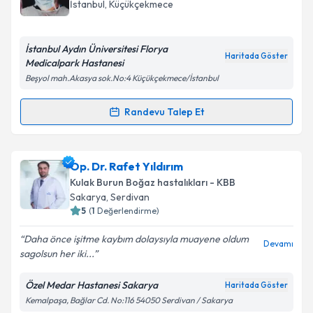
İstanbul
, Küçükçekmece
İstanbul Aydın Üniversitesi Florya
Haritada Göster
Medicalpark Hastanesi
Beşyol mah.Akasya sok.No:4 Küçükçekmece/İstanbul
Randevu Talep Et
Randevu Takvimi Talebi
Prof. Dr. Erkan Vuralkan
için randevu takvimi talebi
Op. Dr. Rafet Yıldırım
oluşturun. Size bu uzmandan randevu almanız için bir
Kulak Burun Boğaz hastalıkları - KBB
takvim hazırlandığında e-posta ile bilgilendireceğiz.
Sakarya
, Serdivan
5
(
1
Değerlendirme)
E-posta Adresiniz
Daha önce işitme kaybım dolaysıyla muayene oldum
Devamı
sagolsun her iki...
Özel Medar Hastanesi Sakarya
Haritada Göster
Kişisel verilerimin işlenmesine ilişkin
Aydınlatma
Kemalpaşa, Bağlar Cd. No:116 54050 Serdivan / Sakarya
Metni
'ni okudum ve kişisel verilerimin belirtilen