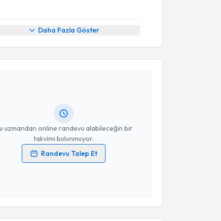
Daha Fazla Göster
akvimi Talebi
 Elif Kırca
için randevu takvimi talebi oluşturun. Size
 randevu almanız için bir takvim hazırlandığında e-
lgilendireceğiz.
resiniz
u uzmandan online randevu alabileceğin bir
takvimi bulunmuyor.
Randevu Talep Et
 verilerimin işlenmesine ilişkin
Aydınlatma Metni
'ni
 ve kişisel verilerimin belirtilen kapsamda
esini kabul ediyorum.
akvimi Talebi
Takvim Talebini Gönder