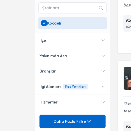
başv
Fi
Kocaeli
Kir
İlçe
Yakınımda Ara
Branşlar
Konumuma yakın uzmanları
İzmit
göster
Gebze
İlgi Alanları
Kas Yırtıkları
Gölcük
Hizmetler
Fizyoterapi
Kı
teş
Osteopati
Mezuniyet
Donuk Omuz
Daha Fazla Filtre
Fz