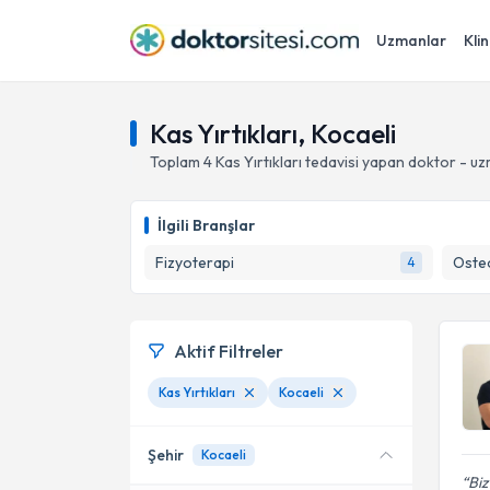
Uzmanlar
Klin
Kas Yırtıkları, Kocaeli
Toplam
4
Kas Yırtıkları
tedavisi yapan doktor - u
İlgili Branşlar
Fizyoterapi
Oste
4
Aktif Filtreler
Kas Yırtıkları
Kocaeli
Şehir
Kocaeli
Biz