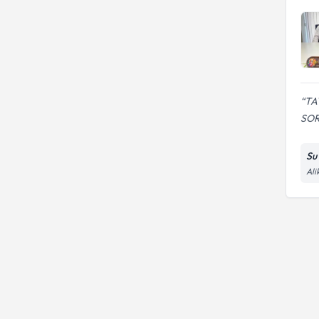
TA
SOR
Su
Ali