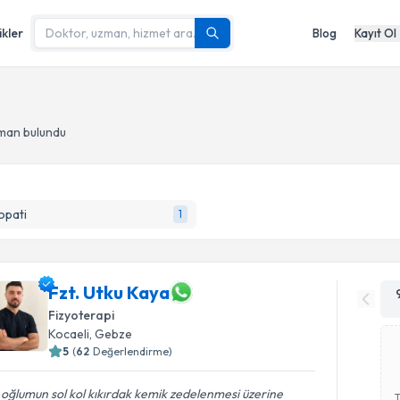
ikler
Blog
Kayıt Ol
zman bulundu
opati
1
Fzt. Utku Kaya
Fizyoterapi
Kocaeli
, Gebze
5
(
62
Değerlendirme)
 oğlumun sol kol kıkırdak kemik zedelenmesi üzerine