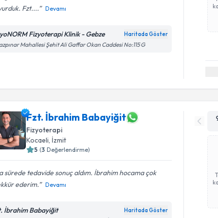
ka
urduk. Fzt....
Devamı
zyoNORM Fizyoterapi Klinik - Gebze
Haritada Göster
azpınar Mahallesi Şehit Ali Gaffar Okan Caddesi No:115 G
Fzt. İbrahim Babayiğit
Fizyoterapi
Kocaeli
, İzmit
5
(
3
Değerlendirme)
sa sürede tedavide sonuç aldım. İbrahim hocama çok
ka
ekkür ederim.
Devamı
t. İbrahim Babayiğit
Haritada Göster