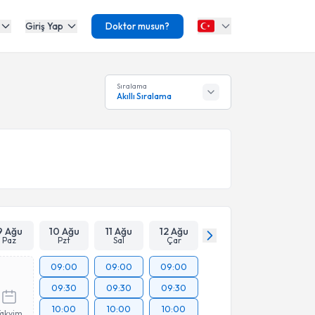
Giriş Yap
Doktor musun?
Sıralama
Akıllı Sıralama
9 Ağu
10 Ağu
11 Ağu
12 Ağu
Paz
Pzt
Sal
Çar
09:00
09:00
09:00
09:30
09:30
09:30
10:00
10:00
10:00
Takvim