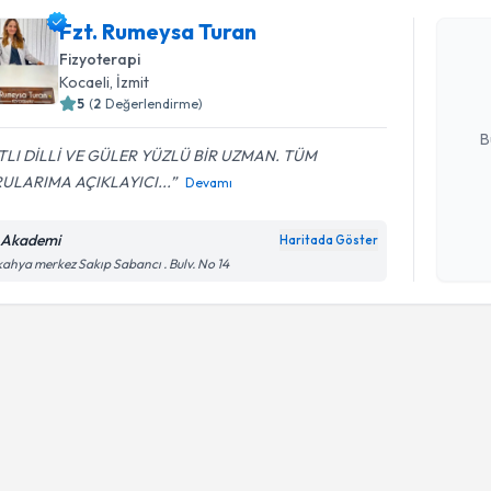
Fzt. Rume
Fzt. Rumeysa Turan
bu uzmandan
Fizyoterapi
posta ile bi
Kocaeli
, İzmit
5
(
2
Değerlendirme)
E-posta Ad
B
TLI DİLLİ VE GÜLER YÜZLÜ BİR UZMAN. TÜM
ULARIMA AÇIKLAYICI...
Devamı
Kişisel
okudum
 Akademi
Haritada Göster
işlenm
kahya merkez Sakıp Sabancı . Bulv. No 14