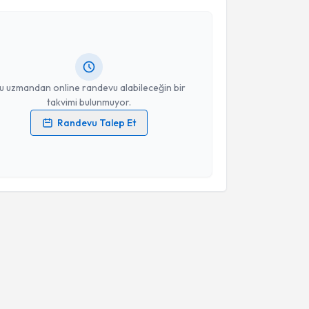
ysa Turan
için randevu takvimi talebi oluşturun. Size
 randevu almanız için bir takvim hazırlandığında e-
lgilendireceğiz.
resiniz
u uzmandan online randevu alabileceğin bir
takvimi bulunmuyor.
Randevu Talep Et
 verilerimin işlenmesine ilişkin
Aydınlatma Metni
'ni
 ve kişisel verilerimin belirtilen kapsamda
esini kabul ediyorum.
Takvim Talebini Gönder