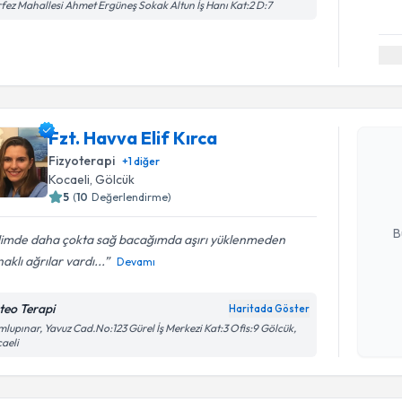
fez Mahallesi Ahmet Ergüneş Sokak Altun İş Hanı Kat:2 D:7
Randevu T
Fzt. Havva Elif Kırca
Fzt. Havva
bu uzmandan
Fizyoterapi
+
1
diğer
posta ile bi
Kocaeli
, Gölcük
5
(
10
Değerlendirme)
E-posta Ad
B
limde daha çokta sağ bacağımda aşırı yüklenmeden
aklı ağrılar vardı...
Devamı
Kişisel
teo Terapi
Haritada Göster
okudum
lupınar, Yavuz Cad.No:123 Gürel İş Merkezi Kat:3 Ofis:9 Gölcük,
işlenm
aeli
Randevu T