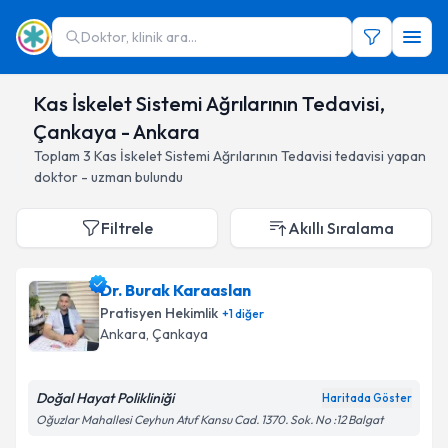
Doktor, klinik ara...
Kas İskelet Sistemi Ağrılarının Tedavisi,
Çankaya - Ankara
Toplam
3
Kas İskelet Sistemi Ağrılarının Tedavisi
tedavisi yapan
doktor - uzman bulundu
Filtrele
Akıllı Sıralama
Dr. Burak Karaaslan
Pratisyen Hekimlik
+
1
diğer
Ankara
, Çankaya
Doğal Hayat Polikliniği
Haritada Göster
Oğuzlar Mahallesi Ceyhun Atuf Kansu Cad. 1370. Sok. No :12 Balgat