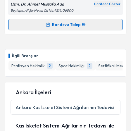
Uzm. Dr. Ahmet Mustafa Ada
Haritada Göster
Beytepe, Ali Şir Nevai Cd No:9B/1, 06800
Kişisel verilerimin işlenmesine ilişkin
Aydınlatma
Randevu Talep Et
Randevu Takvimi Talebi
Metni
'ni okudum ve kişisel verilerimin belirtilen
kapsamda işlenmesini kabul ediyorum.
Uzm. Dr. Ahmet Mustafa Ada
için randevu takvimi
talebi oluşturun. Size bu uzmandan randevu almanız
Takvim Talebini Gönder
İlgili Branşlar
için bir takvim hazırlandığında e-posta ile
bilgilendireceğiz.
Pratisyen Hekimlik
Spor Hekimliği
Sertifikalı Medikal
2
2
E-posta Adresiniz
Ankara İlçeleri
Kişisel verilerimin işlenmesine ilişkin
Aydınlatma
Ankara
Kas İskelet Sistemi Ağrılarının Tedavisi
Metni
'ni okudum ve kişisel verilerimin belirtilen
kapsamda işlenmesini kabul ediyorum.
Kas İskelet Sistemi Ağrılarının Tedavisi ile