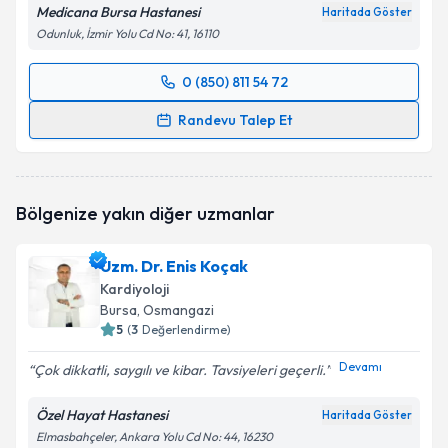
Medicana Bursa Hastanesi
Haritada Göster
Odunluk, İzmir Yolu Cd No: 41, 16110
0 (850) 811 54 72
Randevu Takvimi Talebi
Randevu Talep Et
Doç. Dr. Aysel Aydın Kaderli
için randevu takvimi
talebi oluşturun. Size bu uzmandan randevu almanız
için bir takvim hazırlandığında e-posta ile
Bölgenize yakın diğer uzmanlar
bilgilendireceğiz.
E-posta Adresiniz
Uzm. Dr. Enis Koçak
Kardiyoloji
Bursa
, Osmangazi
5
(
3
Değerlendirme)
Kişisel verilerimin işlenmesine ilişkin
Aydınlatma
Devamı
Çok dikkatli, saygılı ve kibar. Tavsiyeleri geçerli.
Metni
'ni okudum ve kişisel verilerimin belirtilen
kapsamda işlenmesini kabul ediyorum.
Özel Hayat Hastanesi
Haritada Göster
Elmasbahçeler, Ankara Yolu Cd No: 44, 16230