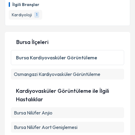
talebi oluşturun. Size bu uzmandan randevu almanız
İlgili Branşlar
için bir takvim hazırlandığında e-posta ile
bilgilendireceğiz.
Kardiyoloji
1
E-posta Adresiniz
Bursa İlçeleri
Kişisel verilerimin işlenmesine ilişkin
Aydınlatma
Bursa
Kardiyovasküler Görüntüleme
Metni
'ni okudum ve kişisel verilerimin belirtilen
kapsamda işlenmesini kabul ediyorum.
Osmangazi
Kardiyovasküler Görüntüleme
Takvim Talebini Gönder
Kardiyovasküler Görüntüleme ile İlgili
Hastalıklar
Bursa Nilüfer Anjio
Bursa Nilüfer Aort Genişlemesi