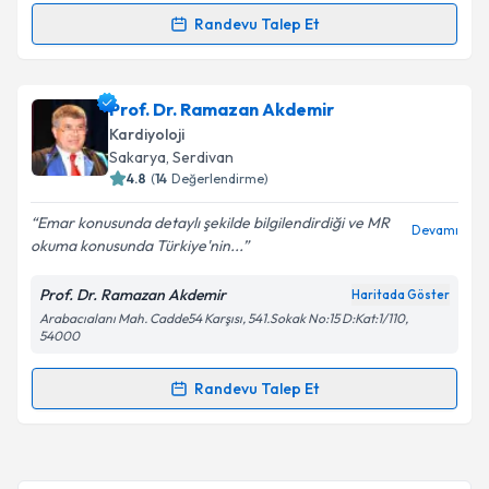
kapsamda işlenmesini kabul ediyorum.
Randevu Talep Et
Randevu Takvimi Talebi
Takvim Talebini Gönder
Doç. Dr. Mustafa Adem Tatlısu
için randevu takvimi
Prof. Dr. Ramazan Akdemir
talebi oluşturun. Size bu uzmandan randevu almanız
Kardiyoloji
için bir takvim hazırlandığında e-posta ile
Sakarya
, Serdivan
bilgilendireceğiz.
4.8
(
14
Değerlendirme)
E-posta Adresiniz
Emar konusunda detaylı şekilde bilgilendirdiği ve MR
Devamı
okuma konusunda Türkiye'nin...
Prof. Dr. Ramazan Akdemir
Haritada Göster
Arabacıalanı Mah. Cadde54 Karşısı, 541.Sokak No:15 D:Kat:1/110,
Kişisel verilerimin işlenmesine ilişkin
Aydınlatma
54000
Metni
'ni okudum ve kişisel verilerimin belirtilen
kapsamda işlenmesini kabul ediyorum.
Randevu Talep Et
Randevu Takvimi Talebi
Takvim Talebini Gönder
Prof. Dr. Ramazan Akdemir
için randevu takvimi