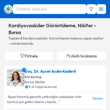
Doktor, klinik ara...
Kardiyovasküler Görüntüleme, Nilüfer -
Bursa
Toplam
8
Kardiyovasküler Görüntüleme
tedavisi yapan doktor
- uzman bulundu
Filtrele
Akıllı Sıralama
Doç. Dr. Aysel Aydın Kaderli
Kardiyoloji
Bursa
, Nilüfer
5
(
6
Değerlendirme)
Aysel hanım’a genetik yatkınlığım sebebiyle rutin
Devamı
kontrol için gittim.Hekim i-hasta...