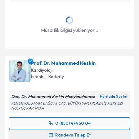
Takvim Talebini Gönder
Müsaitlik bilgisi yükleniyor...
Prof. Dr. Muhammed Keskin
Kardiyoloji
İstanbul
, Kadıköy
Doç. Dr. Muhammed Keskin Muayenehanesi
Haritada Göster
FENERYOLU MAH. BAĞDAT CAD. BÜYÜKHANLI PLAZA İŞ MERKEZİ
NO:91 İÇ KAPI NO:4
0 (850) 474 50 04
Randevu Takvimi Talebi
Randevu Talep Et