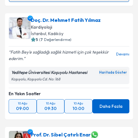
Prof. Dr. Muhammed Keskin
için randevu takvimi
talebi oluşturun. Size bu uzmandan randevu almanız
Doç. Dr. Mehmet Fatih Yılmaz
için bir takvim hazırlandığında e-posta ile
bilgilendireceğiz.
Kardiyoloji
İstanbul
, Kadıköy
E-posta Adresiniz
5
(
7
Değerlendirme)
Fatih Bey'e sağladığı sağlık hizmeti için çok teşekkür
Devamı
ederim.
Kişisel verilerimin işlenmesine ilişkin
Aydınlatma
Yeditepe Üniversitesi Koşuyolu Hastanesi
Haritada Göster
Metni
'ni okudum ve kişisel verilerimin belirtilen
Koşuyolu, Koşuyolu Cd. No: 168
kapsamda işlenmesini kabul ediyorum.
En Yakın Saatler
Takvim Talebini Gönder
10 Ağu
10 Ağu
10 Ağu
Daha Fazla
09:00
09:30
10:00
Prof. Dr. Sibel Çatırlı Enar