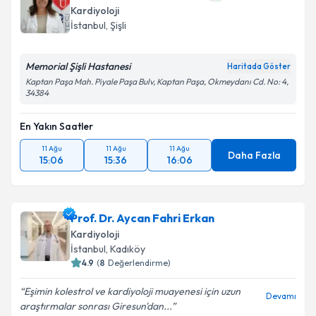
Kardiyoloji
İstanbul
, Şişli
Memorial Şişli Hastanesi
Haritada Göster
Kaptan Paşa Mah. Piyale Paşa Bulv, Kaptan Paşa, Okmeydanı Cd. No: 4,
34384
En Yakın Saatler
11 Ağu
11 Ağu
11 Ağu
Daha Fazla
15:06
15:36
16:06
Prof. Dr. Aycan Fahri Erkan
Kardiyoloji
İstanbul
, Kadıköy
4.9
(
8
Değerlendirme)
Eşimin kolestrol ve kardiyoloji muayenesi için uzun
Devamı
araştırmalar sonrası Giresun'dan...