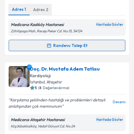
Adres
1
Adres
2
Medicana Kadıköy Hastanesi
Haritada Göster
Zühtüpaşa Mah, Recep Peker Cd. No:15, 34724
Randevu Talep Et
Randevu Takvimi Talebi
Prof. Dr. Aycan Fahri Erkan
için randevu takvimi
Doç. Dr. Mustafa Adem Tatlısu
talebi oluşturun. Size bu uzmandan randevu almanız
Kardiyoloji
için bir takvim hazırlandığında e-posta ile
İstanbul
, Ataşehir
bilgilendireceğiz.
5
(
8
Değerlendirme)
E-posta Adresiniz
Karşılama şeklinden hastalığı ve problemleri detaylı
Devamı
anlatışından çok memnunum
Medicana Ataşehir Hastanesi
Haritada Göster
Küçükbakkalköy, Vedat Günyol Cd. No:24
Kişisel verilerimin işlenmesine ilişkin
Aydınlatma
Metni
'ni okudum ve kişisel verilerimin belirtilen