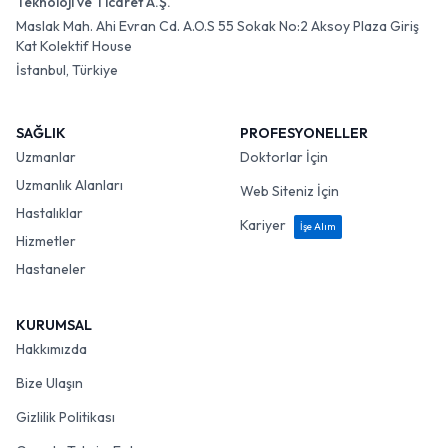
Teknoloji ve Ticaret A.Ş.
Maslak Mah. Ahi Evran Cd. A.O.S 55 Sokak No:2 Aksoy Plaza Giriş
Kat Kolektif House
İstanbul, Türkiye
SAĞLIK
PROFESYONELLER
Uzmanlar
Doktorlar İçin
Uzmanlık Alanları
Web Siteniz İçin
Hastalıklar
Kariyer
İşe Alım
Hizmetler
Hastaneler
KURUMSAL
Hakkımızda
Bize Ulaşın
Gizlilik Politikası