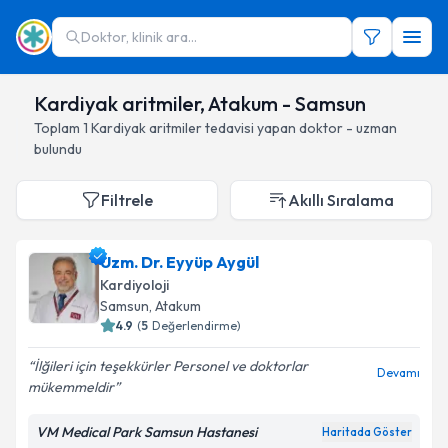
Doktor, klinik ara...
Kardiyak aritmiler, Atakum - Samsun
Toplam
1
Kardiyak aritmiler
tedavisi yapan doktor - uzman
bulundu
Filtrele
Akıllı Sıralama
Uzm. Dr. Eyyüp Aygül
Kardiyoloji
Samsun
, Atakum
4.9
(
5
Değerlendirme)
İlğileri için teşekkürler Personel ve doktorlar
Devamı
mükemmeldir
VM Medical Park Samsun Hastanesi
Haritada Göster