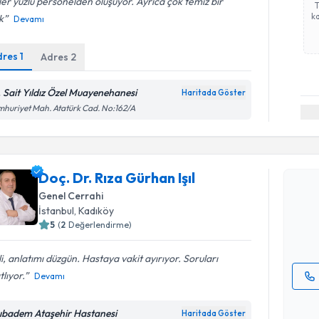
er yüzlü personelden oluşuyor. Ayrıca çok temiz bir
ka
ik
Devamı
dres
1
Adres
2
. Sait Yıldız Özel Muayenehanesi
Haritada Göster
huriyet Mah. Atatürk Cad. No:162/A
Randevu T
Doç. Dr. R
Doç. Dr. Rıza Gürhan Işıl
Size bu uzm
Genel Cerrahi
hazırlandığ
İstanbul
, Kadıköy
5
(
2
Değerlendirme)
E-posta Ad
ili, anlatımı düzgün. Hastaya vakit ayırıyor. Soruları
tlıyor.
Devamı
Kişisel
okudum
ıbadem Ataşehir Hastanesi
Haritada Göster