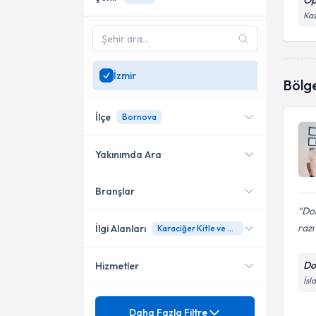
Op
Kaz
İzmir
Bölg
İlçe
Bornova
Yakınımda Ara
Branşlar
Konumuma yakın uzmanları
Bayraklı
göster
Dok
Bornova
razı
İlgi Alanları
Karaciğer Kitle ve Kistleri
Do
Hizmetler
Genel Cerrahi
İsl
Mezuniyet
Ben Nevüs Çıkartımı
Daha Fazla Filtre