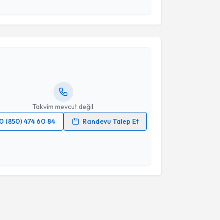
esini kabul ediyorum.
akvimi Talebi
Takvim Talebini Gönder
lpaslan Fedayi Çalta
için randevu takvimi talebi
Size bu uzmandan randevu almanız için bir takvim
ında e-posta ile bilgilendireceğiz.
resiniz
Takvim mevcut değil.
0 (850) 474 60 84
Randevu Talep Et
 verilerimin işlenmesine ilişkin
Aydınlatma Metni
'ni
 ve kişisel verilerimin belirtilen kapsamda
esini kabul ediyorum.
Takvim Talebini Gönder