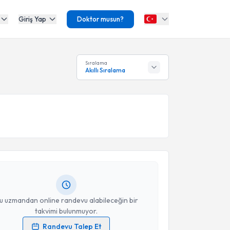
Giriş Yap
Doktor musun?
Sıralama
Akıllı Sıralama
akvimi Talebi
üseyin Topçu
için randevu takvimi talebi oluşturun.
andan randevu almanız için bir takvim
ında e-posta ile bilgilendireceğiz.
resiniz
u uzmandan online randevu alabileceğin bir
takvimi bulunmuyor.
Randevu Talep Et