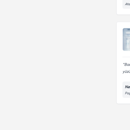
Ata
Bal
yüzü
Ne
Paş