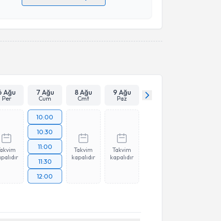
 verilerimin işlenmesine ilişkin
Aydınlatma Metni
'ni
 ve kişisel verilerimin belirtilen kapsamda
esini kabul ediyorum.
Takvim Talebini Gönder
6 Ağu
7 Ağu
8 Ağu
9 Ağu
Per
Cum
Cmt
Paz
10:00
10:30
11:00
Takvim
Takvim
Takvim
palıdır
kapalıdır
kapalıdır
11:30
12:00
akvimi Talebi