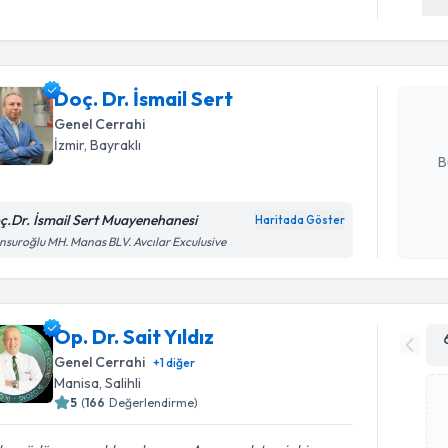
Doç. Dr. İ
bu uzmandan
Doç. Dr. İsmail Sert
posta ile bi
Genel Cerrahi
E-posta Ad
İzmir
, Bayraklı
B
ç.Dr. İsmail Sert Muayenehanesi
Haritada Göster
Kişisel
suroğlu MH. Manas BLV. Avcılar Exculusive
okudum
işlenm
Op. Dr. Sait Yıldız
Genel Cerrahi
+
1
diğer
Manisa
, Salihli
5
(
166
Değerlendirme)