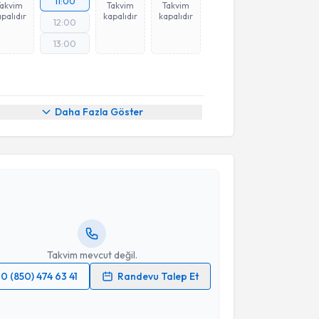
11:00
Takvim
Takvim
Takvim
palıdır
kapalıdır
kapalıdır
12:00
13:00
Daha Fazla Göster
akvimi Talebi
ıza Gürhan Işıl
için randevu takvimi talebi oluşturun.
andan randevu almanız için bir takvim
ında e-posta ile bilgilendireceğiz.
resiniz
Takvim mevcut değil.
0 (850) 474 63 41
Randevu Talep Et
 verilerimin işlenmesine ilişkin
Aydınlatma Metni
'ni
 ve kişisel verilerimin belirtilen kapsamda