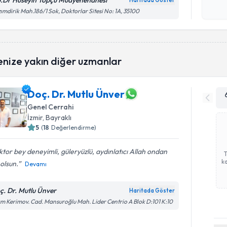
.Dr Hüseyin Topçu Muayenehanesi
Haritada Göster
Kişisel
ımdirik Mah.186/1 Sok, Doktorlar Sitesi No: 1A, 35100
okudum
işlenm
enize yakın diğer uzmanlar
Doç. Dr. Mutlu Ünver
Genel Cerrahi
İzmir
, Bayraklı
5
(
18
Değerlendirme)
tor bey deneyimli, güleryüzlü, aydınlatıcı Allah ondan
ka
 olsun.
Devamı
ç. Dr. Mutlu Ünver
Haritada Göster
am Kerimov. Cad. Mansuroğlu Mah. Lider Centrio A Blok D:101 K:10
Randevu T