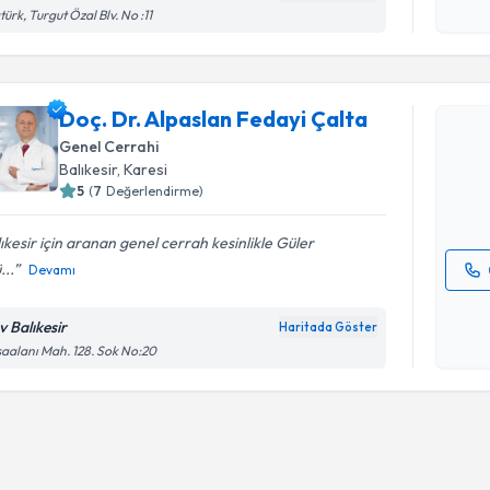
işlenm
türk, Turgut Özal Blv. No :11
Randevu T
Doç. Dr. A
Doç. Dr. Alpaslan Fedayi Çalta
oluşturun. 
Genel Cerrahi
hazırlandığ
Balıkesir
, Karesi
5
(
7
Değerlendirme)
E-posta Ad
ıkesir için aranan genel cerrah kesinlikle Güler
...
Devamı
Kişisel
okudum
v Balıkesir
Haritada Göster
işlenm
aalanı Mah. 128. Sok No:20