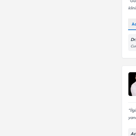
Gül
klin
A
Dr
Cum
İlg
yanı
Ac