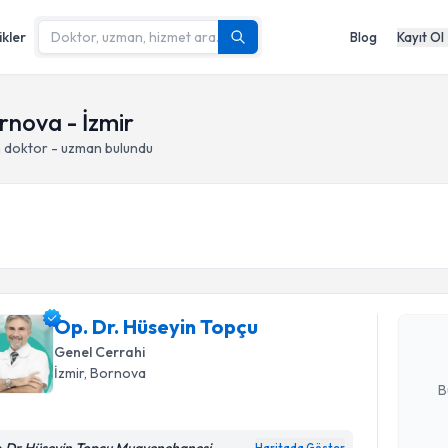
ikler
Blog
Kayıt Ol
ornova - İzmir
n doktor - uzman bulundu
Randevu T
Op. Dr. H
Size bu uzm
Op. Dr. Hüseyin Topçu
hazırlandığ
Genel Cerrahi
E-posta Ad
İzmir
, Bornova
B