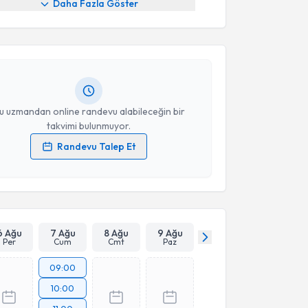
Daha Fazla Göster
smail Sert
için randevu takvimi talebi oluşturun. Size
 randevu almanız için bir takvim hazırlandığında e-
lgilendireceğiz.
resiniz
u uzmandan online randevu alabileceğin bir
takvimi bulunmuyor.
Randevu Talep Et
 verilerimin işlenmesine ilişkin
Aydınlatma Metni
'ni
 ve kişisel verilerimin belirtilen kapsamda
esini kabul ediyorum.
Takvim Talebini Gönder
6 Ağu
7 Ağu
8 Ağu
9 Ağu
Per
Cum
Cmt
Paz
09:00
10:00