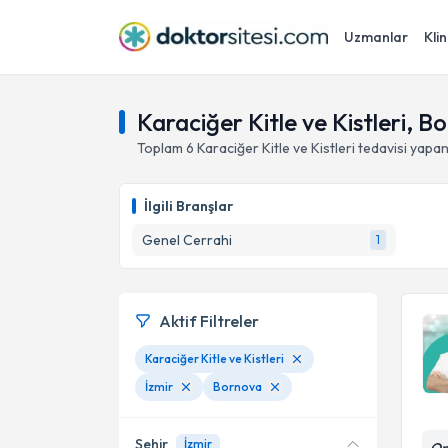
Uzmanlar
Klin
Karaciğer Kitle ve Kistleri, B
Toplam
6
Karaciğer Kitle ve Kistleri
tedavisi yapa
İlgili Branşlar
Genel Cerrahi
1
Aktif Filtreler
Karaciğer Kitle ve Kistleri
İzmir
Bornova
Şehir
İzmir