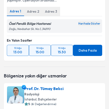
yapmıştır. Operasyon sırasında...
Adres
1
Adres
2
Adres
3
Özel Pendik Bölge Hastanesi
Haritada Göster
Doğu, Nevbahar Sk. No:1, 34890
En Yakın Saatler
10 Ağu
10 Ağu
10 Ağu
Daha Fazla
13:00
15:00
15:30
Bölgenize yakın diğer uzmanlar
Prof. Dr. Tümay Bekci
Radyoloji
İstanbul
, Bahçelievler
5
(
6
Değerlendirme)