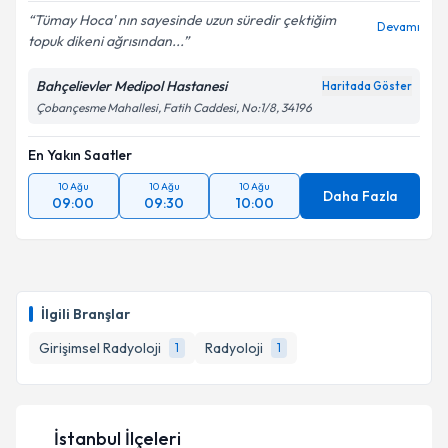
Tümay Hoca' nın sayesinde uzun süredir çektiğim
Devamı
topuk dikeni ağrısından...
Bahçelievler Medipol Hastanesi
Haritada Göster
Çobançesme Mahallesi, Fatih Caddesi, No:1/8, 34196
En Yakın Saatler
10 Ağu
10 Ağu
10 Ağu
Daha Fazla
09:00
09:30
10:00
İlgili Branşlar
Girişimsel Radyoloji
Radyoloji
1
1
İstanbul İlçeleri