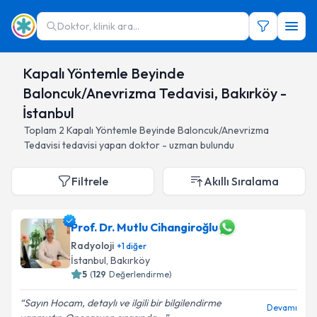
Doktor, klinik ara...
Kapalı Yöntemle Beyinde
Baloncuk/Anevrizma Tedavisi, Bakırköy -
İstanbul
Toplam
2
Kapalı Yöntemle Beyinde Baloncuk/Anevrizma
Tedavisi
tedavisi yapan doktor - uzman bulundu
Filtrele
Akıllı Sıralama
Prof. Dr. Mutlu Cihangiroğlu
Radyoloji
+
1
diğer
İstanbul
, Bakırköy
5
(
129
Değerlendirme)
Sayın Hocam, detaylı ve ilgili bir bilgilendirme
Devamı