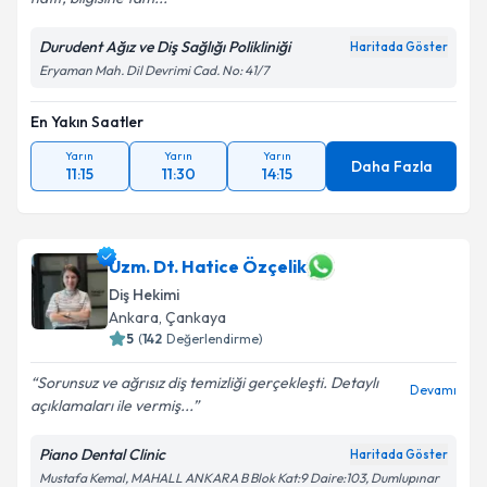
Durudent Ağız ve Diş Sağlığı Polikliniği
Haritada Göster
Eryaman Mah. Dil Devrimi Cad. No: 41/7
En Yakın Saatler
Yarın
Yarın
Yarın
Daha Fazla
11:15
11:30
14:15
Uzm. Dt. Hatice Özçelik
Diş Hekimi
Ankara
, Çankaya
5
(
142
Değerlendirme)
Sorunsuz ve ağrısız diş temizliği gerçekleşti. Detaylı
Devamı
açıklamaları ile vermiş...
Piano Dental Clinic
Haritada Göster
Mustafa Kemal, MAHALL ANKARA B Blok Kat:9 Daire:103, Dumlupınar