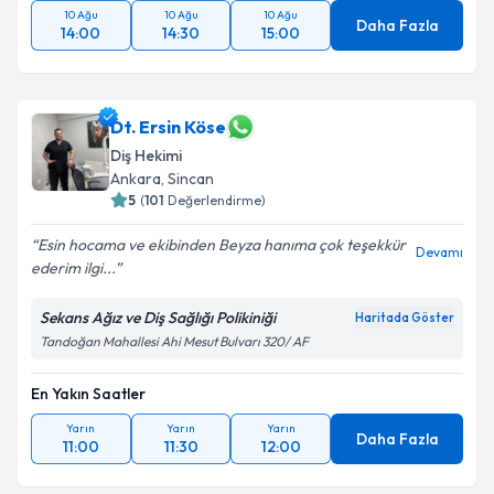
10 Ağu
10 Ağu
10 Ağu
Daha Fazla
14:00
14:30
15:00
Dt. Ersin Köse
Diş Hekimi
Ankara
, Sincan
5
(
101
Değerlendirme)
Esin hocama ve ekibinden Beyza hanıma çok teşekkür
Devamı
ederim ilgi...
Sekans Ağız ve Diş Sağlığı Polikiniği
Haritada Göster
Tandoğan Mahallesi Ahi Mesut Bulvarı 320/ AF
En Yakın Saatler
Yarın
Yarın
Yarın
Daha Fazla
11:00
11:30
12:00