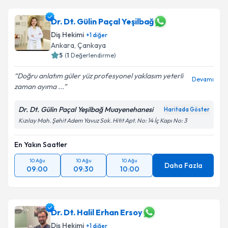
Dr. Dt. Gülin Paçal Yeşilbağ
Diş Hekimi
+
1
diğer
Ankara
, Çankaya
5
(
1
Değerlendirme)
Doğru anlatım güler yüz profesyonel yaklasım yeterli
Devamı
zaman ayıma ...
Dr. Dt. Gülin Paçal Yeşilbağ Muayenehanesi
Haritada Göster
Kızılay Mah. Şehit Adem Yavuz Sok. Hitit Apt. No: 14 İç Kapı No: 3
En Yakın Saatler
10 Ağu
10 Ağu
10 Ağu
Daha Fazla
09:00
09:30
10:00
Dr. Dt. Halil Erhan Ersoy
Diş Hekimi
+
1
diğer