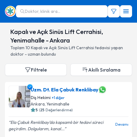
Doktor, klinik ara...
Kapalı ve Açık Sinüs Lift Cerrahisi,
Yenimahalle - Ankara
Toplam
10
Kapalı ve Açık Sinüs Lift Cerrahisi
tedavisi yapan
doktor - uzman bulundu
Filtrele
Akıllı Sıralama
Uzm. Dt. Ela Çabuk Renklibay
Diş Hekimi
+
1
diğer
Ankara
, Yenimahalle
5
(
25
Değerlendirme)
Ela Çabuk Renklibay’da kapsamlı bir tedavi süreci
Devamı
geçirdim. Dolgularım, kanal...