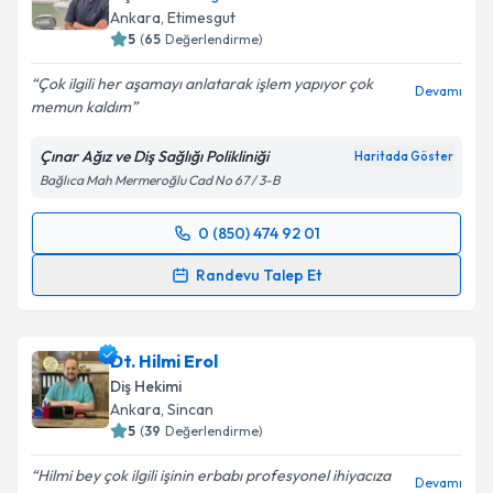
Ankara
, Etimesgut
5
(
65
Değerlendirme)
Çok ilgili her aşamayı anlatarak işlem yapıyor çok
Devamı
memun kaldım
Çınar Ağız ve Diş Sağlığı Polikliniği
Haritada Göster
Bağlıca Mah Mermeroğlu Cad No 67 / 3-B
0 (850) 474 92 01
Randevu Takvimi Talebi
Randevu Talep Et
Dr. Dt. Halil Erhan Ersoy
için randevu takvimi talebi
oluşturun. Size bu uzmandan randevu almanız için bir
Dt. Hilmi Erol
takvim hazırlandığında e-posta ile bilgilendireceğiz.
Diş Hekimi
E-posta Adresiniz
Ankara
, Sincan
5
(
39
Değerlendirme)
Hilmi bey çok ilgili işinin erbabı profesyonel ihiyacıza
Devamı