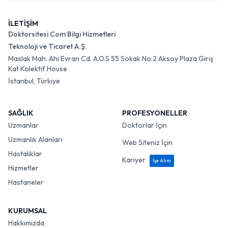
İLETİŞİM
Doktorsitesi Com Bilgi Hizmetleri
Teknoloji ve Ticaret A.Ş.
Maslak Mah. Ahi Evran Cd. A.O.S 55 Sokak No:2 Aksoy Plaza Giriş
Kat Kolektif House
İstanbul, Türkiye
SAĞLIK
PROFESYONELLER
Uzmanlar
Doktorlar İçin
Uzmanlık Alanları
Web Siteniz İçin
Hastalıklar
Kariyer
İşe Alım
Hizmetler
Hastaneler
KURUMSAL
Hakkımızda