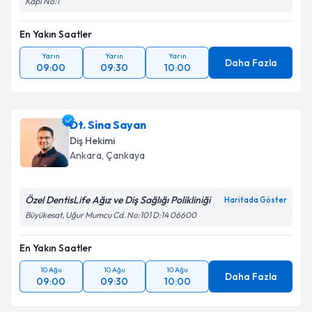
Kapı No:1
Takvim Talebini Gönder
En Yakın Saatler
Yarın
Yarın
Yarın
Daha Fazla
09:00
09:30
10:00
Dt. Sina Sayan
Diş Hekimi
Ankara
, Çankaya
Özel DentisLife Ağız ve Diş Sağlığı Polikliniği
Haritada Göster
Büyükesat, Uğur Mumcu Cd. No:101 D:14 06600
En Yakın Saatler
10 Ağu
10 Ağu
10 Ağu
Daha Fazla
09:00
09:30
10:00