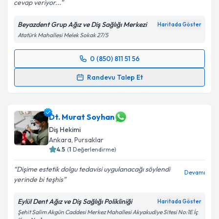
cevap veriyor...
Kişisel verilerimin işlenmesine ilişkin
Aydınlatma
Metni
'ni okudum ve kişisel verilerimin belirtilen
Beyazdent Grup Ağız ve Diş Sağlığı Merkezi
Haritada Göster
kapsamda işlenmesini kabul ediyorum.
Atatürk Mahallesi Melek Sokak 27/5
Takvim Talebini Gönder
0 (850) 811 51 56
Randevu Takvimi Talebi
Randevu Talep Et
Dt. Hilmi Erol
için randevu takvimi talebi oluşturun.
Size bu uzmandan randevu almanız için bir takvim
hazırlandığında e-posta ile bilgilendireceğiz.
Dt. Murat Soyhan
Diş Hekimi
E-posta Adresiniz
Ankara
, Pursaklar
4.5
(
1
Değerlendirme)
Dişime estetik dolgu tedavisi uygulanacağı söylendi
Devamı
yerinde bi teşhis
Kişisel verilerimin işlenmesine ilişkin
Aydınlatma
Metni
'ni okudum ve kişisel verilerimin belirtilen
Eylül Dent Ağız ve Diş Sağlığı Polikliniği
Haritada Göster
kapsamda işlenmesini kabul ediyorum.
Şehit Salim Akgün Caddesi Merkez Mahallesi Akyakudiye Sitesi No:1E İç