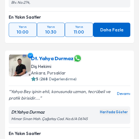
Blv. No:274,
En Yakın Saatler
Yarın
Yarın
Yarın
Daha Fazla
10:00
10:30
11:00
Dt. Yahya Durmaz
Diş Hekimi
Ankara
, Pursaklar
5
(
268
Değerlendirme)
Yahya Bey işinin ehli, konusunda uzman, tecrübeli ve
Devamı
pratik birisidir....
Dt.Yahya Durmaz
Haritada Göster
Mimar Sinan Mah. Çağatay Cad. No:6/A 06145
En Yakın Saatler