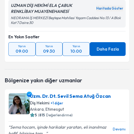
UZMAN DİŞ HEKİMİ ELA ÇABUK
Haritada Göster
RENKLİBAY MUAYENEHANESİ
NEORAMA İŞ MERKEZİ Beştepe Mahllesi Yaşam Caddesi No:13 / A Blok
Kat 7 Daire:30
En Yakın Saatler
Yarın
Yarın
Yarın
Daha Fazla
09:00
09:30
10:00
Bölgenize yakın diğer uzmanlar
Uzm. Dr. Dt. Sevil Sema Atuğ Özcan
Diş Hekimi
+
1
diğer
Ankara
, Etimesgut
5
(
815
Değerlendirme)
Sema hocam, işinde harikalar yaratan, eli inanılmaz
Devamı
hafif, bilgisine tam...