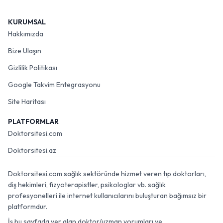
KURUMSAL
Hakkımızda
Bize Ulaşın
Gizlilik Politikası
Google Takvim Entegrasyonu
Site Haritası
PLATFORMLAR
Doktorsitesi.com
Doktorsitesi.az
Doktorsitesi.com sağlık sektöründe hizmet veren tıp doktorları,
diş hekimleri, fizyoterapistler, psikologlar vb. sağlık
profesyonelleri ile internet kullanıcılarını buluşturan bağımsız bir
platformdur.
İş bu sayfada yer alan doktor/uzman yorumları ve