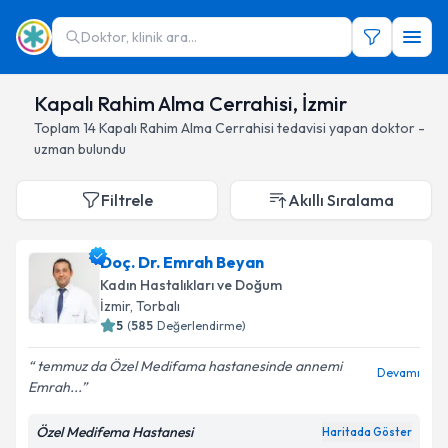
Doktor, klinik ara...
Kapalı Rahim Alma Cerrahisi, İzmir
Toplam
14
Kapalı Rahim Alma Cerrahisi
tedavisi yapan doktor -
uzman bulundu
Filtrele
Akıllı Sıralama
Doç. Dr. Emrah Beyan
Kadın Hastalıkları ve Doğum
İzmir
, Torbalı
5
(
585
Değerlendirme)
temmuz da Özel Medifama hastanesinde annemi
Devamı
Emrah...
Özel Medifema Hastanesi
Haritada Göster