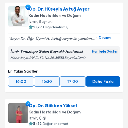
Op. Dr. Hüseyin Aytuğ Avşar
Kadın Hastalıkları ve Doğum
İzmir
, Bayraklı
5
(
77
Değerlendirme)
Devamı
Sayın Dr. Öğr. Üyesi H. Aytuğ Avşar ile yılından...
İzmir Tınaztepe Galen Bayraklı Hastanesi
Haritada Göster
Manavkuyu, 249/2. Sk. No:26, 35535 Bayraklı/İzmir
En Yakın Saatler
16:00
16:30
17:00
Daha Fazla
Op. Dr. Gökben Yüksel
Kadın Hastalıkları ve Doğum
İzmir
, Çiğli
5
(
52
Değerlendirme)