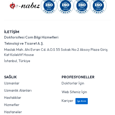
İLETİŞİM
Doktorsitesi Com Bilgi Hizmetleri
Teknoloji ve Ticaret A.Ş.
Maslak Mah. Ahi Evran Cd. A.O.S 55 Sokak No:2 Aksoy Plaza Giriş
Kat Kolektif House
İstanbul, Türkiye
SAĞLIK
PROFESYONELLER
Uzmanlar
Doktorlar İçin
Uzmanlık Alanları
Web Siteniz İçin
Hastalıklar
Kariyer
İşe Alım
Hizmetler
Hastaneler