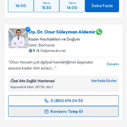
Yarın
Yarın
16:00
Daha Fazla
15:30
16:00
Op. Dr. Onur Süleyman Aldemir
Kadın Hastalıkları ve Doğum
İzmir
, Bornova
5
(
8
Değerlendirme)
Onur Hocam çok ilgiliydi hamileliğimin başından
Devamı
sonuna kadar tüm süreci...
Özel Ata Sağlık Hastanesi
Haritada Göster
Kazımdirik Mah. 297 Sk. No:1
0 (850) 474 04 30
Randevu Takvimi Talebi
Randevu Talep Et
Op. Dr. Onur Süleyman Aldemir
için randevu