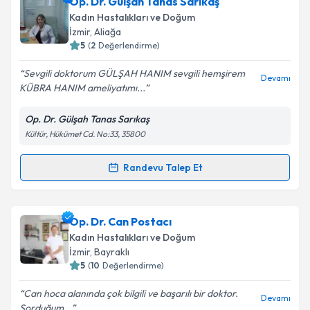
Doç. Dr. Aykut Özcan
için randevu takvimi talebi
Op. Dr. Gülşah Tanas Sarıkaş
oluşturun. Size bu uzmandan randevu almanız için bir
Kadın Hastalıkları ve Doğum
takvim hazırlandığında e-posta ile bilgilendireceğiz.
İzmir
, Aliağa
5
(
2
Değerlendirme)
E-posta Adresiniz
Sevgili doktorum GÜLŞAH HANIM sevgili hemşirem
Devamı
KÜBRA HANIM ameliyatımı...
Op. Dr. Gülşah Tanas Sarıkaş
Kişisel verilerimin işlenmesine ilişkin
Aydınlatma
Kültür, Hükümet Cd. No:33, 35800
Metni
'ni okudum ve kişisel verilerimin belirtilen
kapsamda işlenmesini kabul ediyorum.
Randevu Talep Et
Randevu Takvimi Talebi
Takvim Talebini Gönder
Op. Dr. Gülşah Tanas Sarıkaş
için randevu takvimi
Op. Dr. Can Postacı
talebi oluşturun. Size bu uzmandan randevu almanız
Kadın Hastalıkları ve Doğum
için bir takvim hazırlandığında e-posta ile
İzmir
, Bayraklı
bilgilendireceğiz.
5
(
10
Değerlendirme)
E-posta Adresiniz
Can hoca alanında çok bilgili ve başarılı bir doktor.
Devamı
Sorduğum...