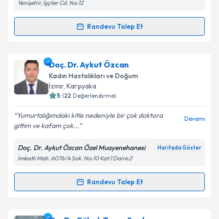
Yenişehir, İşçiler Cd. No:12
Metni
'ni okudum ve kişisel verilerimin belirtilen
kapsamda işlenmesini kabul ediyorum.
Randevu Talep Et
Randevu Takvimi Talebi
Takvim Talebini Gönder
Doç. Dr. Aşkın Doğan
için randevu takvimi talebi
Doç. Dr. Aykut Özcan
oluşturun. Size bu uzmandan randevu almanız için bir
Kadın Hastalıkları ve Doğum
takvim hazırlandığında e-posta ile bilgilendireceğiz.
İzmir
, Karşıyaka
5
(
22
Değerlendirme)
E-posta Adresiniz
Yumurtalığımdaki kitle nedeniyle bir çok doktora
Devamı
gittim ve kafam çok...
Doç. Dr. Aykut Özcan Özel Muayenehanesi
Haritada Göster
Kişisel verilerimin işlenmesine ilişkin
Aydınlatma
İmbatlı Mah. 6076/4 Sok. No:10 Kat:1 Daire:2
Metni
'ni okudum ve kişisel verilerimin belirtilen
kapsamda işlenmesini kabul ediyorum.
Randevu Talep Et
Randevu Takvimi Talebi
Takvim Talebini Gönder