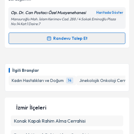
Op. Dr. Can Postacı Özel Muayenehanesi
Haritada Göster
Mansuroğlu Mah. İslam Kerimov Cad. 288 / 4 Sokak Eminoğlu Plaza
Kişisel verilerimin işlenmesine ilişkin
Aydınlatma
No:14 Kat:1 Daire:7
Metni
'ni okudum ve kişisel verilerimin belirtilen
kapsamda işlenmesini kabul ediyorum.
Randevu Talep Et
Randevu Takvimi Talebi
Takvim Talebini Gönder
Op. Dr. Can Postacı
için randevu takvimi talebi
oluşturun. Size bu uzmandan randevu almanız için bir
İlgili Branşlar
takvim hazırlandığında e-posta ile bilgilendireceğiz.
Kadın Hastalıkları ve Doğum
Jinekolojik Onkoloji Cerrahis
14
E-posta Adresiniz
İzmir İlçeleri
Kişisel verilerimin işlenmesine ilişkin
Aydınlatma
Konak
Kapalı Rahim Alma Cerrahisi
Metni
'ni okudum ve kişisel verilerimin belirtilen
kapsamda işlenmesini kabul ediyorum.