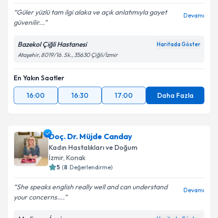
Güler yüzlü tam ilgi alaka ve açık anlatımıyla gayet
Devamı
güvenilir...
Bazekol Çiğli Hastanesi
Haritada Göster
Ataşehir, 8019/16. Sk., 35630 Çiğli/İzmir
En Yakın Saatler
16:00
16:30
17:00
Daha Fazla
Doç. Dr. Müjde Canday
Kadın Hastalıkları ve Doğum
İzmir
, Konak
5
(
8
Değerlendirme)
She speaks english really well and can understand
Devamı
your concerns....