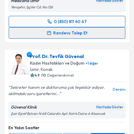
Medicana İzmir
Haritada Göster
Yenişehir, İşçiler Cd. No:126
0 (850) 811 40 67
Randevu Takvimi Talebi
Randevu Talep Et
Doç. Dr. Müjde Canday
için randevu takvimi talebi
oluşturun. Size bu uzmandan randevu almanız için bir
Prof. Dr. Tevfik Güvenal
takvim hazırlandığında e-posta ile bilgilendireceğiz.
Kadın Hastalıkları ve Doğum
+
1
diğer
E-posta Adresiniz
İzmir
, Konak
4.9
(
10
Değerlendirme)
Sekreter hanım ve doktoruma çok teşekkür ediyor.
Devamı
aklimdaki soru işaretlerini...
Kişisel verilerimin işlenmesine ilişkin
Aydınlatma
Metni
'ni okudum ve kişisel verilerimin belirtilen
Güvenal Klinik
Haritada Göster
kapsamda işlenmesini kabul ediyorum.
Şair Eşref Bulvarı N:68 Celardin Apt. Kat:4 Daire: 6 Alsancak
En Yakın Saatler
Takvim Talebini Gönder