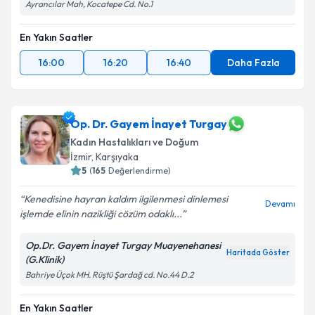
Ayrancılar Mah, Kocatepe Cd. No.1
En Yakın Saatler
16:00
16:20
16:40
Daha Fazla
Op. Dr. Gayem İnayet Turgay
Kadın Hastalıkları ve Doğum
İzmir
, Karşıyaka
5
(
165
Değerlendirme)
Kenedisine hayran kaldım ilgilenmesi dinlemesi
Devamı
işlemde elinin nazikliği cözüm odaklı...
Op.Dr. Gayem İnayet Turgay Muayenehanesi
Haritada Göster
(G.Klinik)
Bahriye Üçok MH. Rüştü Şardağ cd. No.44 D.2
En Yakın Saatler