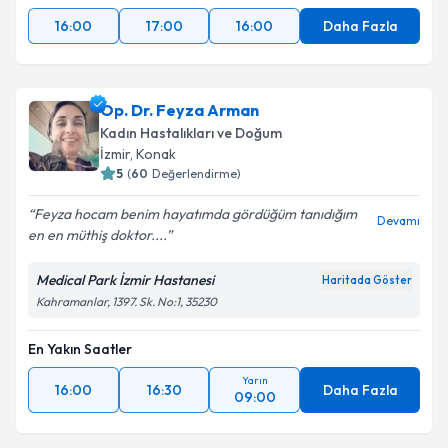
16:00
17:00
16:00
Daha Fazla
Op. Dr. Feyza Arman
Kadın Hastalıkları ve Doğum
İzmir
, Konak
5
(
60
Değerlendirme)
Feyza hocam benim hayatımda gördüğüm tanıdığım
Devamı
en en müthiş doktor....
Medical Park İzmir Hastanesi
Haritada Göster
Kahramanlar, 1397. Sk. No:1, 35230
En Yakın Saatler
Yarın
16:00
16:30
Daha Fazla
09:00