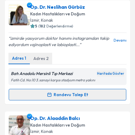
takvimi talebi oluşturun. Size bu uzmandan randevu
Op. Dr. Neslihan Gürbüz
almanız için bir takvim hazırlandığında e-posta ile
bilgilendireceğiz.
Kadın Hastalıkları ve Doğum
İzmir
, Konak
E-posta Adresiniz
5
(
182
Değerlendirme)
izmirde yasıyorum doktor hanımı instagramdan takip
Devamı
ediyordum vajinoplasti ve labioplasti...
Kişisel verilerimin işlenmesine ilişkin
Aydınlatma
Adres
1
Adres
2
Metni
'ni okudum ve kişisel verilerimin belirtilen
kapsamda işlenmesini kabul ediyorum.
Batı Anadolu Mersinli Tıp Merkezi
Haritada Göster
Fatih Cd. No:10 3. sanayi karşısı stadyum metro yakını
Takvim Talebini Gönder
Randevu Talep Et
Randevu Takvimi Talebi
Op. Dr. Neslihan Gürbüz
için randevu takvimi talebi
Op. Dr. Alaaddin Balcı
oluşturun. Size bu uzmandan randevu almanız için bir
Kadın Hastalıkları ve Doğum
takvim hazırlandığında e-posta ile bilgilendireceğiz.
İzmir
, Konak