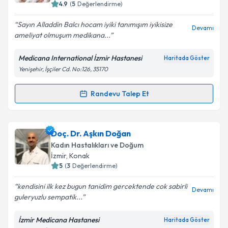
4.9
(
5
Değerlendirme)
E-posta Adresiniz
Sayın Alladdin Balcı hocam iyiki tanımışım iyikisize
Devamı
ameliyat olmuşum medikana...
Medicana International İzmir Hastanesi
Haritada Göster
Kişisel verilerimin işlenmesine ilişkin
Aydınlatma
Yenişehir, İşçiler Cd. No:126, 35170
Metni
'ni okudum ve kişisel verilerimin belirtilen
kapsamda işlenmesini kabul ediyorum.
Randevu Talep Et
Randevu Takvimi Talebi
Takvim Talebini Gönder
Op. Dr. Alaaddin Balcı
için randevu takvimi talebi
Doç. Dr. Aşkın Doğan
oluşturun. Size bu uzmandan randevu almanız için bir
Kadın Hastalıkları ve Doğum
takvim hazırlandığında e-posta ile bilgilendireceğiz.
İzmir
, Konak
5
(
3
Değerlendirme)
E-posta Adresiniz
kendisini ilk kez bugun tanidim gercektende cok sabirli
Devamı
guleryuzlu sempatik...
İzmir Medicana Hastanesi
Haritada Göster
Kişisel verilerimin işlenmesine ilişkin
Aydınlatma