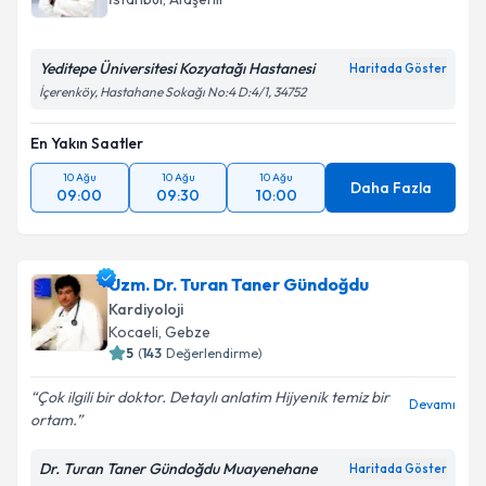
E-posta Adresiniz
Yeditepe Üniversitesi Kozyatağı Hastanesi
Haritada Göster
İçerenköy, Hastahane Sokağı No:4 D:4/1, 34752
Kişisel verilerimin işlenmesine ilişkin
Aydınlatma
En Yakın Saatler
Metni
'ni okudum ve kişisel verilerimin belirtilen
kapsamda işlenmesini kabul ediyorum.
10 Ağu
10 Ağu
10 Ağu
Daha Fazla
09:00
09:30
10:00
Takvim Talebini Gönder
Uzm. Dr. Turan Taner Gündoğdu
Kardiyoloji
Kocaeli
, Gebze
5
(
143
Değerlendirme)
Çok ilgili bir doktor. Detaylı anlatim Hijyenik temiz bir
Devamı
ortam.
Dr. Turan Taner Gündoğdu Muayenehane
Haritada Göster