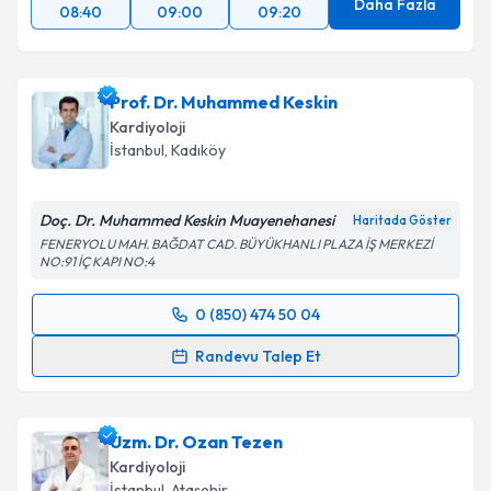
Daha Fazla
08:40
09:00
09:20
Prof. Dr. Muhammed Keskin
Kardiyoloji
İstanbul
, Kadıköy
Doç. Dr. Muhammed Keskin Muayenehanesi
Haritada Göster
FENERYOLU MAH. BAĞDAT CAD. BÜYÜKHANLI PLAZA İŞ MERKEZİ
NO:91 İÇ KAPI NO:4
0 (850) 474 50 04
Randevu Takvimi Talebi
Randevu Talep Et
Prof. Dr. Muhammed Keskin
için randevu takvimi
talebi oluşturun. Size bu uzmandan randevu almanız
Uzm. Dr. Ozan Tezen
için bir takvim hazırlandığında e-posta ile
bilgilendireceğiz.
Kardiyoloji
İstanbul
, Ataşehir