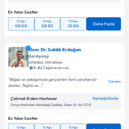
Kişisel verilerimin işlenmesine ilişkin
Aydınlatma
Metni
'ni okudum ve kişisel verilerimin belirtilen
En Yakın Saatler
kapsamda işlenmesini kabul ediyorum.
10 Ağu
10 Ağu
10 Ağu
Daha Fazla
09:00
09:30
10:00
Takvim Talebini Gönder
Uzm. Dr. Sıddık Erdoğan
Kardiyoloji
İstanbul
, Ümraniye
5
(
82
Değerlendirme)
Bilgisi ve yaklaşımıyla gerçekten fark yaratan bir
Devamı
doktor. Teşhis ve...
Çakmak Erdem Hastanesi
Haritada Göster
Saray Mahallesi Alemdağ Caddesi, Sezer Sk. No:3 D:5
En Yakın Saatler
10 Ağu
10 Ağu
10 Ağu