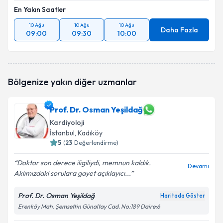
En Yakın Saatler
10 Ağu
10 Ağu
10 Ağu
Daha Fazla
09:00
09:30
10:00
Bölgenize yakın diğer uzmanlar
Prof. Dr. Osman Yeşildağ
Kardiyoloji
İstanbul
, Kadıköy
5
(
23
Değerlendirme)
Doktor son derece iligiliydi, memnun kaldık.
Devamı
Aklımızdaki sorulara gayet açıklayıcı...
Prof. Dr. Osman Yeşildağ
Haritada Göster
Erenköy Mah. Şemsettin Günaltay Cad. No:189 Daire:6