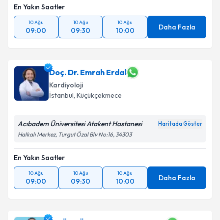
En Yakın Saatler
10 Ağu
10 Ağu
10 Ağu
Daha Fazla
09:00
09:30
10:00
Doç. Dr. Emrah Erdal
Kardiyoloji
İstanbul
, Küçükçekmece
Acıbadem Üniversitesi Atakent Hastanesi
Haritada Göster
Halkalı Merkez, Turgut Özal Blv No:16, 34303
En Yakın Saatler
10 Ağu
10 Ağu
10 Ağu
Daha Fazla
09:00
09:30
10:00