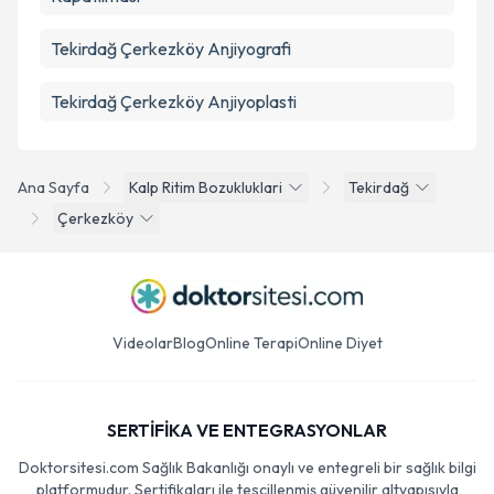
Tekirdağ Çerkezköy Anjiyografi
Tekirdağ Çerkezköy Anjiyoplasti
Ana Sayfa
Kalp Ritim Bozukluklari
Tekirdağ
Çerkezköy
Videolar
Blog
Online Terapi
Online Diyet
SERTİFİKA VE ENTEGRASYONLAR
Doktorsitesi.com Sağlık Bakanlığı onaylı ve entegreli bir sağlık bilgi
platformudur. Sertifikaları ile tescillenmiş güvenilir altyapısıyla