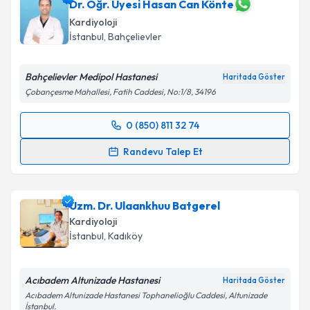
Dr. Öğr. Üyesi Hasan Can Könte
Kardiyoloji
İstanbul
, Bahçelievler
Bahçelievler Medipol Hastanesi
Haritada Göster
Çobançesme Mahallesi, Fatih Caddesi, No:1/8, 34196
0 (850) 811 32 74
Randevu Takvimi Talebi
Randevu Talep Et
Dr. Öğr. Üyesi Hasan Can Könte
için randevu
takvimi talebi oluşturun. Size bu uzmandan randevu
Uzm. Dr. Ulaankhuu Batgerel
almanız için bir takvim hazırlandığında e-posta ile
bilgilendireceğiz.
Kardiyoloji
İstanbul
, Kadıköy
E-posta Adresiniz
Acıbadem Altunizade Hastanesi
Haritada Göster
Acıbadem Altunizade Hastanesi Tophanelioğlu Caddesi, Altunizade
İstanbul.