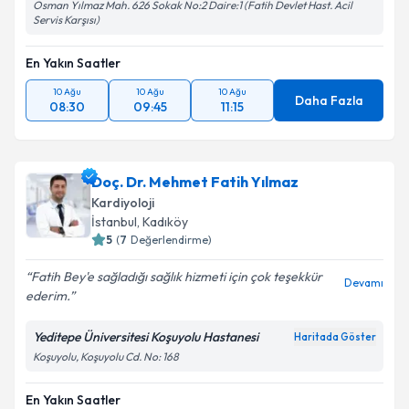
Osman Yılmaz Mah. 626 Sokak No:2 Daire:1 (Fatih Devlet Hast. Acil
Servis Karşısı)
En Yakın Saatler
10 Ağu
10 Ağu
10 Ağu
Daha Fazla
08:30
09:45
11:15
Doç. Dr. Mehmet Fatih Yılmaz
Kardiyoloji
İstanbul
, Kadıköy
5
(
7
Değerlendirme)
Fatih Bey'e sağladığı sağlık hizmeti için çok teşekkür
Devamı
ederim.
Yeditepe Üniversitesi Koşuyolu Hastanesi
Haritada Göster
Koşuyolu, Koşuyolu Cd. No: 168
En Yakın Saatler