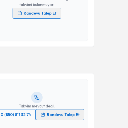
takvimi bulunmuyor.
Randevu Talep Et
 verilerimin işlenmesine ilişkin
Aydınlatma Metni
'ni
 ve kişisel verilerimin belirtilen kapsamda
esini kabul ediyorum.
Takvim Talebini Gönder
akvimi Talebi
Üyesi Hasan Can Könte
için randevu takvimi talebi
Size bu uzmandan randevu almanız için bir takvim
ında e-posta ile bilgilendireceğiz.
resiniz
Takvim mevcut değil.
0 (850) 811 32 74
Randevu Talep Et
 verilerimin işlenmesine ilişkin
Aydınlatma Metni
'ni