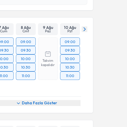
 ve kişisel verilerimin belirtilen kapsamda
esini kabul ediyorum.
Takvim Talebini Gönder
7 Ağu
8 Ağu
9 Ağu
10 Ağu
Cum
Cmt
Paz
Pzt
09:00
09:00
09:00
09:30
09:30
09:30
10:00
10:00
10:00
Takvim
kapalıdır
10:30
10:30
10:30
11:00
11:00
11:00
Daha Fazla Göster