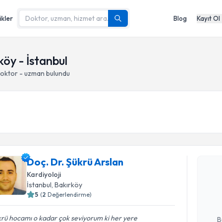
ikler
Blog
Kayıt Ol
köy - İstanbul
doktor - uzman bulundu
Randevu T
Doç. Dr. Şükrü Arslan
Doç. Dr. Ş
Kardiyoloji
Size bu uzm
İstanbul
, Bakırköy
hazırlandığ
5
(
2
Değerlendirme)
E-posta Ad
rü hocamı o kadar çok seviyorum ki her yere
B