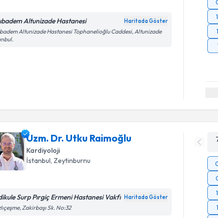
ıbadem Altunizade Hastanesi
Haritada Göster
badem Altunizade Hastanesi Tophanelioğlu Caddesi, Altunizade
anbul.
Uzm. Dr. Utku Raimoğlu
Kardiyoloji
İstanbul
, Zeytinburnu
dikule Surp Pırgiç Ermeni Hastanesi Vakfı
Haritada Göster
lıçeşme, Zakirbaşı Sk. No:32