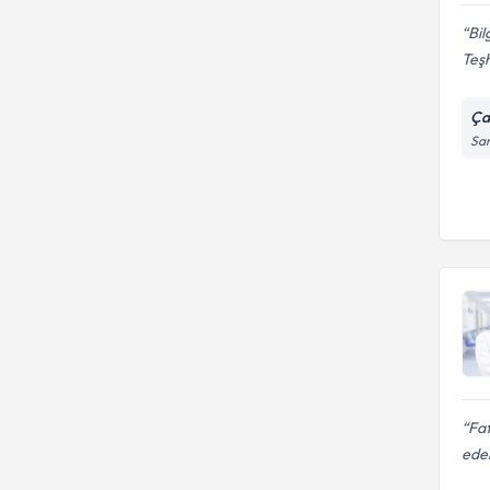
Bil
Teşh
Ça
Sar
Fat
ede