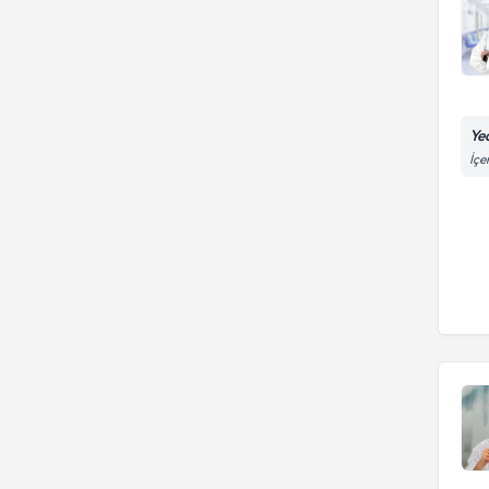
Ye
İçe