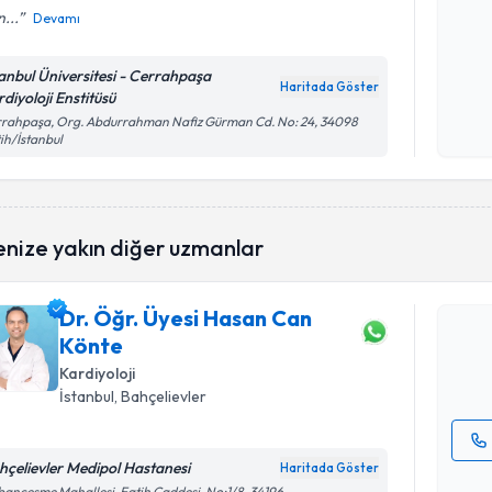
...
Devamı
Kişisel
tanbul Üniversitesi - Cerrahpaşa
Haritada Göster
okudum
rdiyoloji Enstitüsü
işlenm
rahpaşa, Org. Abdurrahman Nafiz Gürman Cd. No: 24, 34098
ih/İstanbul
Randevu T
enize yakın diğer uzmanlar
Dr. Öğr. 
oluşturun. 
Dr. Öğr. Üyesi Hasan Can
hazırlandığ
Könte
E-posta Ad
Kardiyoloji
İstanbul
, Bahçelievler
hçelievler Medipol Hastanesi
Haritada Göster
Kişisel
ançesme Mahallesi, Fatih Caddesi, No:1/8, 34196