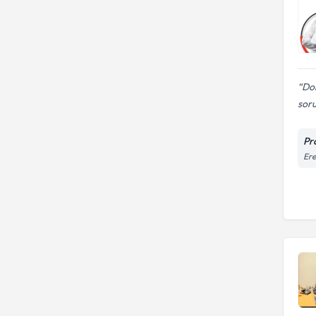
Dok
soru
Pr
Ere