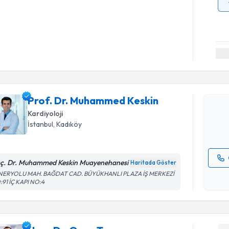
Randevu T
Prof. Dr.
oluşturun. 
Prof. Dr. Muhammed Keskin
hazırlandığ
Kardiyoloji
E-posta Ad
İstanbul
, Kadıköy
ç. Dr. Muhammed Keskin Muayenehanesi
Haritada Göster
Kişisel
NERYOLU MAH. BAĞDAT CAD. BÜYÜKHANLI PLAZA İŞ MERKEZİ
91 İÇ KAPI NO:4
okudum
işlenm