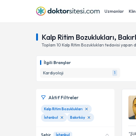
Uzmanlar
Klin
Kalp Ritim Bozuklukları, Bakır
Toplam
10
Kalp Ritim Bozuklukları
tedavisi yapan 
İlgili Branşlar
Kardiyoloji
1
Aktif Filtreler
Kalp Ritim Bozuklukları
İstanbul
Bakırköy
Şük
Şehir
İstanbul