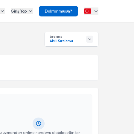
Giriş Yap
Doktor musun?
Sıralama
Akıllı Sıralama
akvimi Talebi
ükrü Arslan
için randevu takvimi talebi oluşturun.
andan randevu almanız için bir takvim
ında e-posta ile bilgilendireceğiz.
resiniz
u uzmandan online randevu alabileceğin bir