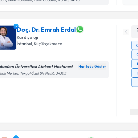
okudum
işlenm
Doç. Dr. Emrah Erdal
Kardiyoloji
İstanbul
, Küçükçekmece
ıbadem Üniversitesi Atakent Hastanesi
Haritada Göster
kalı Merkez, Turgut Özal Blv No:16, 34303