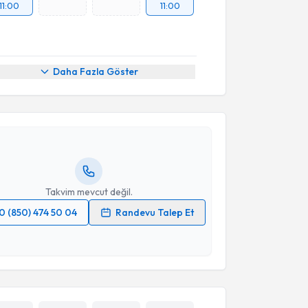
11:00
11:00
akvimi Talebi
Daha Fazla Göster
 Muhammed Keskin
için randevu takvimi talebi
Size bu uzmandan randevu almanız için bir takvim
ında e-posta ile bilgilendireceğiz.
resiniz
Takvim mevcut değil.
0 (850) 474 50 04
Randevu Talep Et
 verilerimin işlenmesine ilişkin
Aydınlatma Metni
'ni
 ve kişisel verilerimin belirtilen kapsamda
esini kabul ediyorum.
Takvim Talebini Gönder