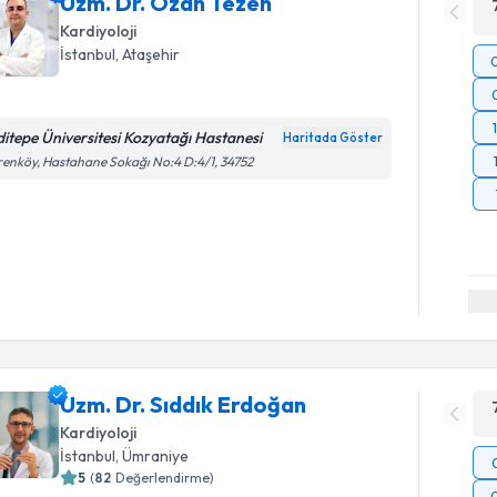
Uzm. Dr. Ozan Tezen
Kardiyoloji
İstanbul
, Ataşehir
ditepe Üniversitesi Kozyatağı Hastanesi
Haritada Göster
renköy, Hastahane Sokağı No:4 D:4/1, 34752
Uzm. Dr. Sıddık Erdoğan
Kardiyoloji
İstanbul
, Ümraniye
5
(
82
Değerlendirme)