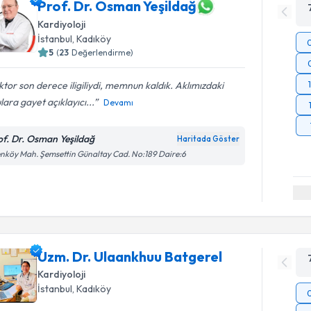
Prof. Dr. Osman Yeşildağ
Kardiyoloji
İstanbul
, Kadıköy
5
(
23
Değerlendirme)
tor son derece iligiliydi, memnun kaldık. Aklımızdaki
lara gayet açıklayıcı...
Devamı
of. Dr. Osman Yeşildağ
Haritada Göster
nköy Mah. Şemsettin Günaltay Cad. No:189 Daire:6
Uzm. Dr. Ulaankhuu Batgerel
Kardiyoloji
İstanbul
, Kadıköy