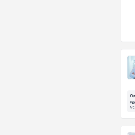
Do
FE
NO: