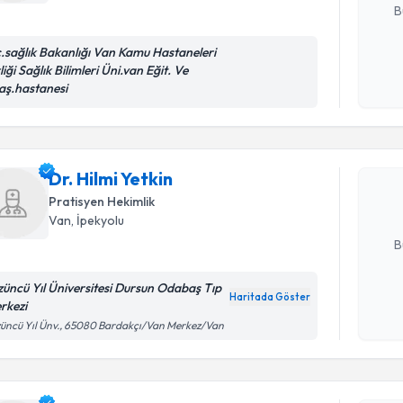
B
c.sağlık Bakanlığı Van Kamu Hastaneleri
liği Sağlık Bilimleri Üni.van Eğit. Ve
Kişisel
Randevu T
aş.hastanesi
okudum
işlenm
Dr. Hilmi 
uzmandan ra
Dr. Hilmi Yetkin
posta ile bi
Pratisyen Hekimlik
Van
, İpekyolu
E-posta Ad
B
züncü Yıl Üniversitesi Dursun Odabaş Tıp
Haritada Göster
rkezi
Kişisel
Randevu T
üncü Yıl Ünv., 65080 Bardakçı/Van Merkez/Van
okudum
işlenm
Dr. Serhat
bu uzmandan