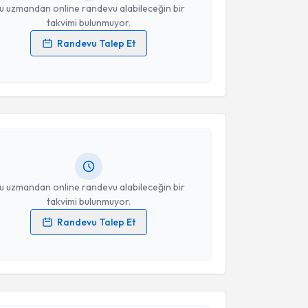
u uzmandan online randevu alabileceğin bir
takvimi bulunmuyor.
Randevu Talep Et
 verilerimin işlenmesine ilişkin
Aydınlatma Metni
'ni
akvimi Talebi
 ve kişisel verilerimin belirtilen kapsamda
esini kabul ediyorum.
Yetkin
için randevu takvimi talebi oluşturun. Size bu
ndevu almanız için bir takvim hazırlandığında e-
Takvim Talebini Gönder
lgilendireceğiz.
resiniz
u uzmandan online randevu alabileceğin bir
takvimi bulunmuyor.
Randevu Talep Et
 verilerimin işlenmesine ilişkin
Aydınlatma Metni
'ni
akvimi Talebi
 ve kişisel verilerimin belirtilen kapsamda
esini kabul ediyorum.
 Karayiğit
için randevu takvimi talebi oluşturun. Size
 randevu almanız için bir takvim hazırlandığında e-
Takvim Talebini Gönder