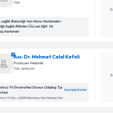
Van
E-posta Ad
B
c.sağlık Bakanlığı Van Kamu Hastaneleri
liği Sağlık Bilimleri Üni.van Eğit. Ve
Kişisel
Randevu T
aş.hastanesi
okudum
işlenm
Ass. Dr. M
oluşturun. 
Ass. Dr. Mehmet Celal Kefeli
hazırlandığ
Pratisyen Hekimlik
Van
, İpekyolu
E-posta Ad
B
züncü Yıl Üniversitesi Dursun Odabaş Tıp
Haritada Göster
rkezi
Kişisel
Randevu T
üncü Yıl Ünv., 65080 Bardakçı/Van Merkez/Van
okudum
işlenm
Dr. Mehme