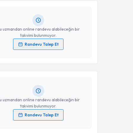
 randevu almanız için bir takvim hazırlandığında e-
Takvim Talebini Gönder
lgilendireceğiz.
resiniz
u uzmandan online randevu alabileceğin bir
takvimi bulunmuyor.
Randevu Talep Et
akvimi Talebi
 verilerimin işlenmesine ilişkin
Aydınlatma Metni
'ni
 ve kişisel verilerimin belirtilen kapsamda
esini kabul ediyorum.
n Kansu
için randevu takvimi talebi oluşturun. Size bu
ndevu almanız için bir takvim hazırlandığında e-
lgilendireceğiz.
Takvim Talebini Gönder
resiniz
u uzmandan online randevu alabileceğin bir
takvimi bulunmuyor.
Randevu Talep Et
 verilerimin işlenmesine ilişkin
Aydınlatma Metni
'ni
akvimi Talebi
 ve kişisel verilerimin belirtilen kapsamda