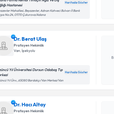
ana Fatma Kemal Timuçin Ağız Ve Dış
Haritada Göster
ğlığı Hastanesi
Kişisel
azevler Mahallesi, Beyazevler, Adnan Kahveci Bulvarı İl Bank
Randevu T
okudum
şısı No:24, 01170 Çukurova/Adana
işlenm
Dr. Berat 
uzmandan ra
Dr. Berat Ulaş
posta ile bi
Pratisyen Hekimlik
Van
, İpekyolu
E-posta Ad
B
züncü Yıl Üniversitesi Dursun Odabaş Tıp
Haritada Göster
rkezi
Kişisel
Randevu T
üncü Yıl Ünv., 65080 Bardakçı/Van Merkez/Van
okudum
işlenm
Dr. Hacı A
uzmandan ra
Dr. Hacı Altay
posta ile bi
Pratisyen Hekimlik