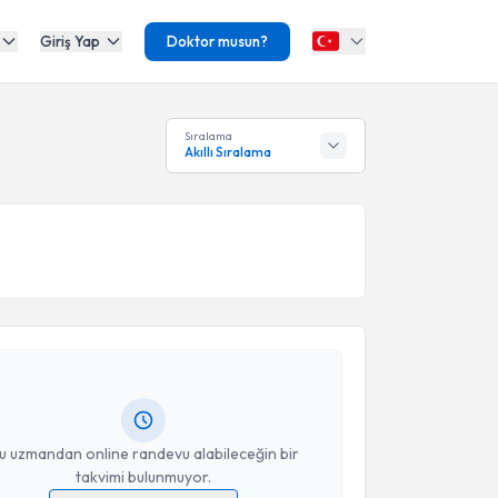
Giriş Yap
Doktor musun?
Sıralama
Akıllı Sıralama
akvimi Talebi
 Güvenekli
için randevu takvimi talebi oluşturun. Size
 randevu almanız için bir takvim hazırlandığında e-
lgilendireceğiz.
resiniz
u uzmandan online randevu alabileceğin bir
takvimi bulunmuyor.