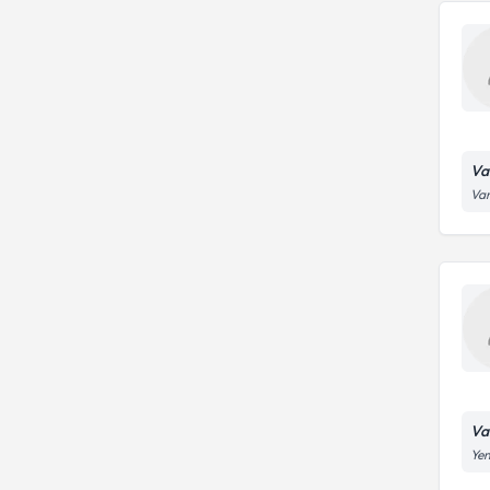
Va
Van
Va
Yen