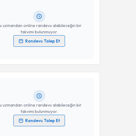
lgilendireceğiz.
resiniz
u uzmandan online randevu alabileceğin bir
takvimi bulunmuyor.
Randevu Talep Et
 verilerimin işlenmesine ilişkin
Aydınlatma Metni
'ni
akvimi Talebi
 ve kişisel verilerimin belirtilen kapsamda
esini kabul ediyorum.
 Düzgen
için randevu takvimi talebi oluşturun. Size bu
Takvim Talebini Gönder
ndevu almanız için bir takvim hazırlandığında e-
lgilendireceğiz.
resiniz
u uzmandan online randevu alabileceğin bir
takvimi bulunmuyor.
Randevu Talep Et
 verilerimin işlenmesine ilişkin
Aydınlatma Metni
'ni
akvimi Talebi
 ve kişisel verilerimin belirtilen kapsamda