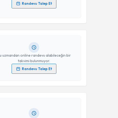
Randevu Talep Et
 verilerimin işlenmesine ilişkin
Aydınlatma Metni
'ni
akvimi Talebi
 ve kişisel verilerimin belirtilen kapsamda
esini kabul ediyorum.
an Şeleoğlu
için randevu takvimi talebi oluşturun.
andan randevu almanız için bir takvim
Takvim Talebini Gönder
ında e-posta ile bilgilendireceğiz.
resiniz
u uzmandan online randevu alabileceğin bir
takvimi bulunmuyor.
Randevu Talep Et
 verilerimin işlenmesine ilişkin
Aydınlatma Metni
'ni
akvimi Talebi
 ve kişisel verilerimin belirtilen kapsamda
esini kabul ediyorum.
dem Tali
için randevu takvimi talebi oluşturun. Size bu
ndevu almanız için bir takvim hazırlandığında e-
Takvim Talebini Gönder
lgilendireceğiz.
resiniz