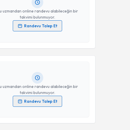
resiniz
u uzmandan online randevu alabileceğin bir
takvimi bulunmuyor.
Randevu Talep Et
 verilerimin işlenmesine ilişkin
Aydınlatma Metni
'ni
akvimi Talebi
 ve kişisel verilerimin belirtilen kapsamda
esini kabul ediyorum.
ehmet Celal Kefeli
için randevu takvimi talebi
Size bu uzmandan randevu almanız için bir takvim
Takvim Talebini Gönder
ında e-posta ile bilgilendireceğiz.
resiniz
u uzmandan online randevu alabileceğin bir
takvimi bulunmuyor.
Randevu Talep Et
 verilerimin işlenmesine ilişkin
Aydınlatma Metni
'ni
akvimi Talebi
 ve kişisel verilerimin belirtilen kapsamda
esini kabul ediyorum.
t Elalmış
için randevu takvimi talebi oluşturun. Size