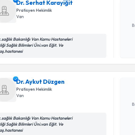
Dr. Serhat Karayiğit
posta ile bi
Pratisyen Hekimlik
Van
E-posta Ad
B
c.sağlık Bakanlığı Van Kamu Hastaneleri
liği Sağlık Bilimleri Üni.van Eğit. Ve
Kişisel
aş.hastanesi
Randevu T
okudum
işlenm
Dr. Aykut
uzmandan ra
Dr. Aykut Düzgen
posta ile bi
Pratisyen Hekimlik
Van
E-posta Ad
B
c.sağlık Bakanlığı Van Kamu Hastaneleri
liği Sağlık Bilimleri Üni.van Eğit. Ve
Kişisel
Randevu T
aş.hastanesi
okudum