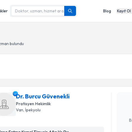
ikler
Blog
Kayıt Ol
uzman bulundu
Randevu T
Dr. Burcu
bu uzmandan
Dr. Burcu Güvenekli
posta ile bi
Pratisyen Hekimlik
Van
, İpekyolu
E-posta Ad
B