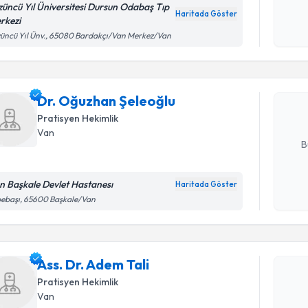
züncü Yıl Üniversitesi Dursun Odabaş Tıp
Haritada Göster
rkezi
Kişisel
Randevu T
üncü Yıl Ünv., 65080 Bardakçı/Van Merkez/Van
okudum
işlenm
Dr. Oğuzh
Size bu uzm
Dr. Oğuzhan Şeleoğlu
hazırlandığ
Pratisyen Hekimlik
E-posta Ad
Van
B
n Başkale Devlet Hastanesı
Haritada Göster
Kişisel
Randevu T
ebaşı, 65600 Başkale/Van
okudum
işlenm
Ass. Dr. A
uzmandan ra
Ass. Dr. Adem Tali
posta ile bi
Pratisyen Hekimlik
Van
E-posta Ad