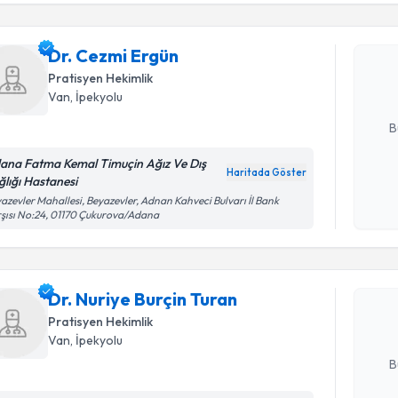
işlenm
Dr. Cezmi
uzmandan ra
Dr. Cezmi Ergün
posta ile bi
Pratisyen Hekimlik
Van
, İpekyolu
E-posta Ad
B
ana Fatma Kemal Timuçin Ağız Ve Dış
Haritada Göster
ğlığı Hastanesi
Kişisel
azevler Mahallesi, Beyazevler, Adnan Kahveci Bulvarı İl Bank
Randevu T
okudum
şısı No:24, 01170 Çukurova/Adana
işlenm
Dr. Nuriye
Size bu uzm
Dr. Nuriye Burçin Turan
hazırlandığ
Pratisyen Hekimlik
Van
, İpekyolu
E-posta Ad
B