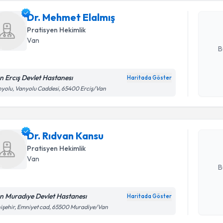
bu uzmandan
Dr. Mehmet Elalmış
posta ile bi
Pratisyen Hekimlik
E-posta Ad
Van
B
n Ercış Devlet Hastanesı
Haritada Göster
Randevu T
Kişisel
yolu, Vanyolu Caddesi, 65400 Erciş/Van
okudum
işlenm
Dr. Rıdva
uzmandan ra
Dr. Rıdvan Kansu
posta ile bi
Pratisyen Hekimlik
E-posta Ad
Van
B
n Muradıye Devlet Hastanesı
Haritada Göster
Kişisel
işehir, Emniyet cad, 65500 Muradiye/Van
Randevu T
okudum