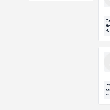
Saç Ekimi
Ünvan
Cilt Gençleştirme
Bel Fıtığı
Medikal Estetik
YÜZÜNCÜ YIL ÜNİVERSİTESİ
T.
Fıtık (İnguinal Herni)
Prp yüz gençleştirme
Bir
Ass. Dr.
Ar
Akupunktur İle Zayıflama
Saç mezoterapi ve saç prp
Dr.
Alternatif Tıp
Nöralterapi
Yüz Gençleştirme
Bölgesel Ozon Tedavisi
Cilt Bakımı Ve Uygulamalar
Yü
Me
Yüz