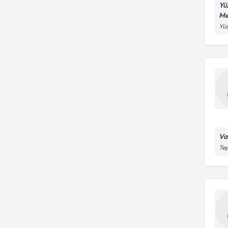
Yü
Me
Yüz
Va
Tep