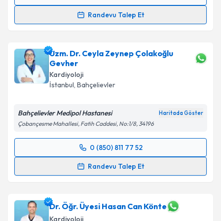
Randevu Takvimi Talebi
Randevu Talep Et
Uzm. Dr. Hurşit Soyer
için randevu takvimi talebi
oluşturun. Size bu uzmandan randevu almanız için bir
Uzm. Dr. Ceyla Zeynep Çolakoğlu
takvim hazırlandığında e-posta ile bilgilendireceğiz.
Gevher
E-posta Adresiniz
Kardiyoloji
İstanbul
, Bahçelievler
Bahçelievler Medipol Hastanesi
Haritada Göster
Kişisel verilerimin işlenmesine ilişkin
Aydınlatma
Çobançesme Mahallesi, Fatih Caddesi, No:1/8, 34196
Metni
'ni okudum ve kişisel verilerimin belirtilen
kapsamda işlenmesini kabul ediyorum.
0 (850) 811 77 52
Randevu Takvimi Talebi
Randevu Talep Et
Takvim Talebini Gönder
Uzm. Dr. Ceyla Zeynep Çolakoğlu Gevher
için
randevu takvimi talebi oluşturun. Size bu uzmandan
randevu almanız için bir takvim hazırlandığında e-
Dr. Öğr. Üyesi Hasan Can Könte
posta ile bilgilendireceğiz.
Kardiyoloji