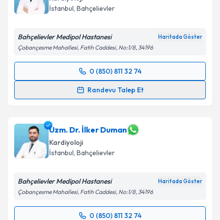
İstanbul
, Bahçelievler
E-posta Adresiniz
Bahçelievler Medipol Hastanesi
Haritada Göster
Çobançesme Mahallesi, Fatih Caddesi, No:1/8, 34196
Kişisel verilerimin işlenmesine ilişkin
Aydınlatma
0 (850) 811 32 74
Metni
'ni okudum ve kişisel verilerimin belirtilen
Randevu Takvimi Talebi
kapsamda işlenmesini kabul ediyorum.
Randevu Talep Et
Dr. Öğr. Üyesi Hasan Can Könte
için randevu
Takvim Talebini Gönder
takvimi talebi oluşturun. Size bu uzmandan randevu
almanız için bir takvim hazırlandığında e-posta ile
Uzm. Dr. İlker Duman
bilgilendireceğiz.
Kardiyoloji
İstanbul
, Bahçelievler
E-posta Adresiniz
Bahçelievler Medipol Hastanesi
Haritada Göster
Çobançesme Mahallesi, Fatih Caddesi, No:1/8, 34196
Kişisel verilerimin işlenmesine ilişkin
Aydınlatma
0 (850) 811 32 74
Metni
'ni okudum ve kişisel verilerimin belirtilen