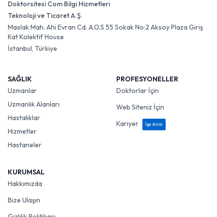
Doktorsitesi Com Bilgi Hizmetleri
Teknoloji ve Ticaret A.Ş.
Maslak Mah. Ahi Evran Cd. A.O.S 55 Sokak No:2 Aksoy Plaza Giriş
Kat Kolektif House
İstanbul, Türkiye
SAĞLIK
PROFESYONELLER
Uzmanlar
Doktorlar İçin
Uzmanlık Alanları
Web Siteniz İçin
Hastalıklar
Kariyer
İşe Alım
Hizmetler
Hastaneler
KURUMSAL
Hakkımızda
Bize Ulaşın
Gizlilik Politikası