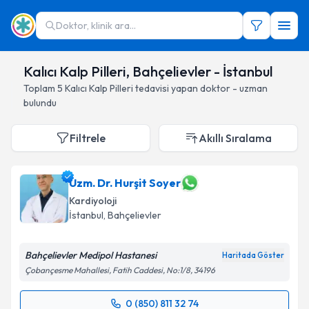
Doktor, klinik ara...
Kalıcı Kalp Pilleri, Bahçelievler - İstanbul
Toplam
5
Kalıcı Kalp Pilleri
tedavisi yapan doktor - uzman
bulundu
Filtrele
Akıllı Sıralama
Uzm. Dr. Hurşit Soyer
Kardiyoloji
İstanbul
, Bahçelievler
Bahçelievler Medipol Hastanesi
Haritada Göster
Çobançesme Mahallesi, Fatih Caddesi, No:1/8, 34196
0 (850) 811 32 74