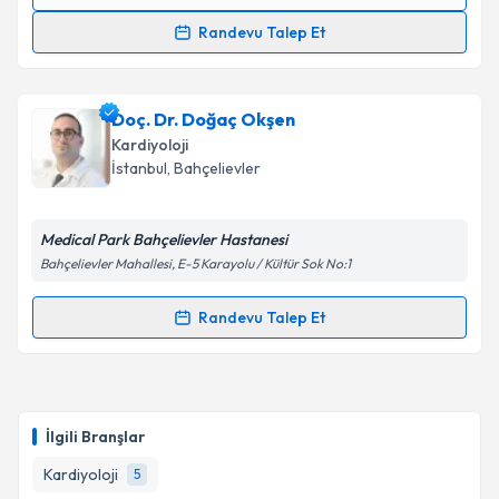
Randevu Takvimi Talebi
kapsamda işlenmesini kabul ediyorum.
Randevu Talep Et
Uzm. Dr. İlker Duman
için randevu takvimi talebi
Takvim Talebini Gönder
oluşturun. Size bu uzmandan randevu almanız için bir
Doç. Dr. Doğaç Okşen
takvim hazırlandığında e-posta ile bilgilendireceğiz.
Kardiyoloji
E-posta Adresiniz
İstanbul
, Bahçelievler
Medical Park Bahçelievler Hastanesi
Bahçelievler Mahallesi, E-5 Karayolu / Kültür Sok No:1
Kişisel verilerimin işlenmesine ilişkin
Aydınlatma
Metni
'ni okudum ve kişisel verilerimin belirtilen
Randevu Talep Et
kapsamda işlenmesini kabul ediyorum.
Randevu Takvimi Talebi
Takvim Talebini Gönder
Doç. Dr. Doğaç Okşen
için randevu takvimi talebi
oluşturun. Size bu uzmandan randevu almanız için bir
İlgili Branşlar
takvim hazırlandığında e-posta ile bilgilendireceğiz.
Kardiyoloji
5
E-posta Adresiniz