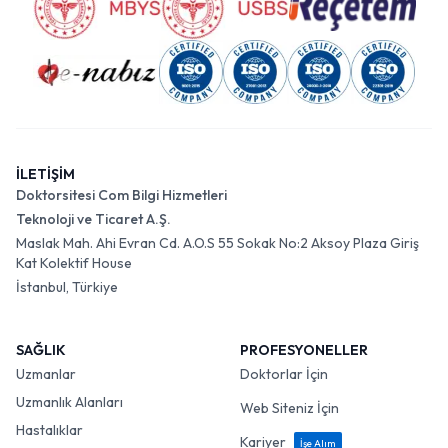
İLETİŞİM
Doktorsitesi Com Bilgi Hizmetleri
Teknoloji ve Ticaret A.Ş.
Maslak Mah. Ahi Evran Cd. A.O.S 55 Sokak No:2 Aksoy Plaza Giriş
Kat Kolektif House
İstanbul, Türkiye
SAĞLIK
PROFESYONELLER
Uzmanlar
Doktorlar İçin
Uzmanlık Alanları
Web Siteniz İçin
Hastalıklar
Kariyer
İşe Alım