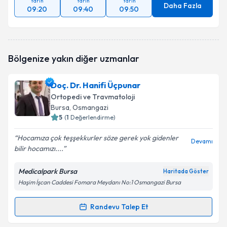
Yarın
Yarın
Yarın
Daha Fazla
09:20
09:40
09:50
Bölgenize yakın diğer uzmanlar
Doç. Dr. Hanifi Üçpunar
Ortopedi ve Travmatoloji
Bursa
, Osmangazi
5
(
1
Değerlendirme)
Hocamıza çok teşşekkurler söze gerek yok gidenler
Devamı
bilir hocamızı....
Medicalpark Bursa
Haritada Göster
Haşim İşcan Caddesi Fomara Meydanı No:1 Osmangazi Bursa
Randevu Talep Et
Randevu Takvimi Talebi