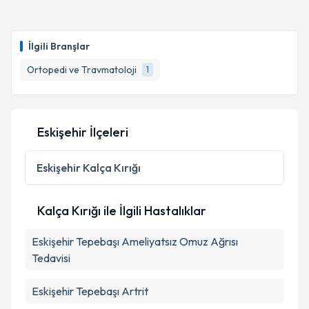
Doç. Dr. Hanifi Üçpunar
için randevu takvimi talebi
oluşturun. Size bu uzmandan randevu almanız için bir
İlgili Branşlar
takvim hazırlandığında e-posta ile bilgilendireceğiz.
Ortopedi ve Travmatoloji
1
E-posta Adresiniz
Eskişehir İlçeleri
Kişisel verilerimin işlenmesine ilişkin
Aydınlatma
Metni
'ni okudum ve kişisel verilerimin belirtilen
Eskişehir
Kalça Kırığı
kapsamda işlenmesini kabul ediyorum.
Kalça Kırığı ile İlgili Hastalıklar
Takvim Talebini Gönder
Eskişehir Tepebaşı Ameliyatsız Omuz Ağrısı
Tedavisi
Eskişehir Tepebaşı Artrit