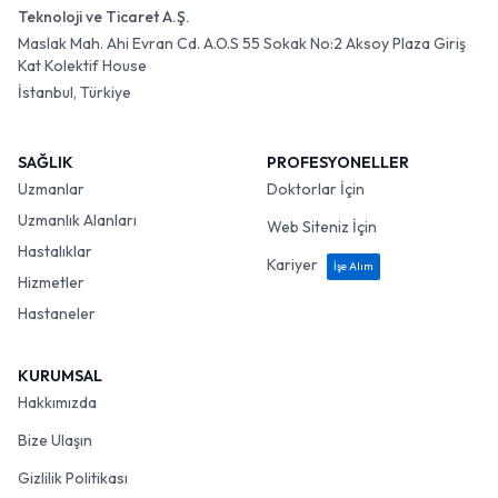
Teknoloji ve Ticaret A.Ş.
Maslak Mah. Ahi Evran Cd. A.O.S 55 Sokak No:2 Aksoy Plaza Giriş
Kat Kolektif House
İstanbul, Türkiye
SAĞLIK
PROFESYONELLER
Uzmanlar
Doktorlar İçin
Uzmanlık Alanları
Web Siteniz İçin
Hastalıklar
Kariyer
İşe Alım
Hizmetler
Hastaneler
KURUMSAL
Hakkımızda
Bize Ulaşın
Gizlilik Politikası