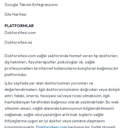
Google Takvim Entegrasyonu
Site Haritası
PLATFORMLAR
Doktorsitesi.com
Doktorsitesi.az
Doktorsitesi.com sağlık sektöründe hizmet veren tıp doktorları,
diş hekimleri, fizyoterapistler, psikologlar vb. sağlık
profesyonelleri ile internet kullanıcılarını buluşturan bağımsız bir
platformdur.
İş bu sayfada yer alan doktor/uzman yorumları ve
değerlendirmeleri, ilgili doktorun/uzmanın doğrudan veya dolaylı
emri, talebi, önerisi, tavsiyesi ve/veya ricası olmaksızın, ilgili
hasta/danışan tarafından bağımsız olarak yazılmaktadır. Bu web
sitesinin amacı, sağlık alanında kamuoyunun bilgilendirilmesini
sağlamak, sağlık okuryazarlığını artırmak, kişilerin sağlık
ihtiyaçlarına uygun en iyi doktor veya uzmana ulaşmasını
kolaylaştırmaktır.
Doktorsitesi.com
herhangi bir Sağlık Hizmeti