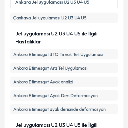
kapsamda işlenmesini kabul ediyorum.
Ankara
Jel uygulaması U2 U3 U4 U5
Çankaya
Jel uygulaması U2 U3 U4 U5
Takvim Talebini Gönder
Jel uygulaması U2 U3 U4 U5 ile İlgili
Hastalıklar
Ankara Etimesgut 3TO Tırnak Teli Uygulaması
Ankara Etimesgut Ara Tel Uygulaması
Ankara Etimesgut Ayak analizi
Ankara Etimesgut Ayak Deri Deformasyon
Ankara Etimesgut ayak derisinde deformasyon
Jel uygulaması U2 U3 U4 U5 ile İlgili