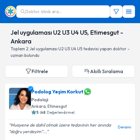
Doktor, klinik ara...
Jel uygulaması U2 U3 U4 U5, Etimesgut -
Ankara
Toplam
2
Jel uygulaması U2 U3 U4 U5
tedavisi yapan doktor -
uzman bulundu
Filtrele
Akıllı Sıralama
Podolog Yeşim Korkut
Podoloji
Ankara
, Etimesgut
5
(
48
Değerlendirme)
Muayene de dahil olmak üzere tedavinin her anında
Devamı
“doğru yerdeyim”...