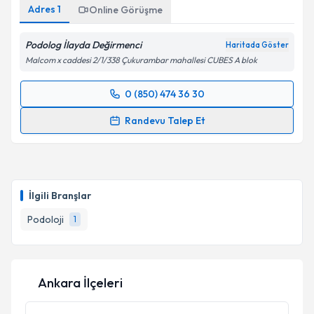
Adres
1
Online Görüşme
Podolog İlayda Değirmenci
Haritada Göster
Malcom x caddesi 2/1/338 Çukurambar mahallesi CUBES A blok
0 (850) 474 36 30
Randevu Takvimi Talebi
Randevu Talep Et
Podolog İlayda Değirmenci
için randevu takvimi
talebi oluşturun. Size bu uzmandan randevu almanız
için bir takvim hazırlandığında e-posta ile
bilgilendireceğiz.
İlgili Branşlar
E-posta Adresiniz
Podoloji
1
Ankara İlçeleri
Kişisel verilerimin işlenmesine ilişkin
Aydınlatma
Metni
'ni okudum ve kişisel verilerimin belirtilen