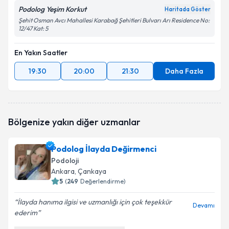
Podolog Yeşim Korkut
Haritada Göster
Şehit Osman Avcı Mahallesi Karabağ Şehitleri Bulvarı Arı Residence No:
12/47 Kat: 5
En Yakın Saatler
19:30
20:00
21:30
Daha Fazla
Bölgenize yakın diğer uzmanlar
Podolog İlayda Değirmenci
Podoloji
Ankara
, Çankaya
5
(
249
Değerlendirme)
İlayda hanıma ilgisi ve uzmanlığı için çok teşekkür
Devamı
ederim