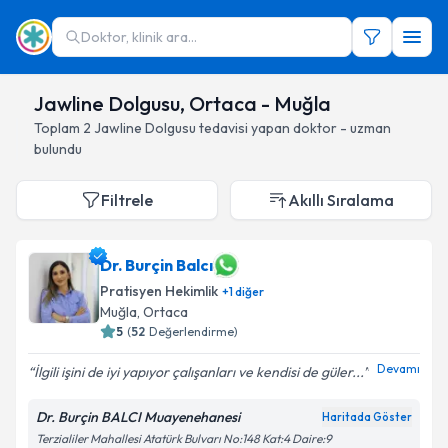
Doktor, klinik ara...
Jawline Dolgusu, Ortaca - Muğla
Toplam
2
Jawline Dolgusu
tedavisi yapan doktor - uzman
bulundu
Filtrele
Akıllı Sıralama
Dr. Burçin Balcı
Pratisyen Hekimlik
+
1
diğer
Muğla
, Ortaca
5
(
52
Değerlendirme)
Devamı
İlgili işini de iyi yapıyor çalışanları ve kendisi de güler...
Dr. Burçin BALCI Muayenehanesi
Haritada Göster
Terzialiler Mahallesi Atatürk Bulvarı No:148 Kat:4 Daire:9