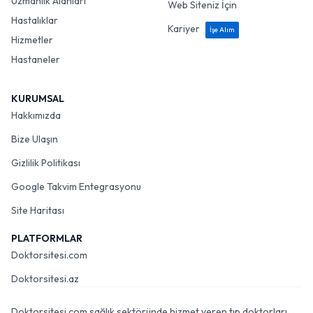
Uzmanlık Alanları
Web Siteniz İçin
Hastalıklar
Kariyer
İşe Alım
Hizmetler
Hastaneler
KURUMSAL
Hakkımızda
Bize Ulaşın
Gizlilik Politikası
Google Takvim Entegrasyonu
Site Haritası
PLATFORMLAR
Doktorsitesi.com
Doktorsitesi.az
Doktorsitesi.com sağlık sektöründe hizmet veren tıp doktorları,