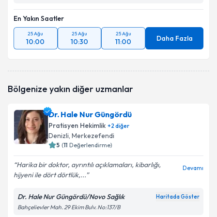
En Yakın Saatler
25 Ağu
25 Ağu
25 Ağu
Daha Fazla
10:00
10:30
11:00
Bölgenize yakın diğer uzmanlar
Dr. Hale Nur Güngördü
Pratisyen Hekimlik
+
2
diğer
Denizli
, Merkezefendi
5
(
11
Değerlendirme)
Harika bir doktor, ayrıntılı açıklamaları, kibarlığı,
Devamı
hijyeni ile dört dörtlük,...
Dr. Hale Nur Güngördü/Novo Sağlık
Haritada Göster
Bahçelievler Mah. 29 Ekim Bulv. No:137/B