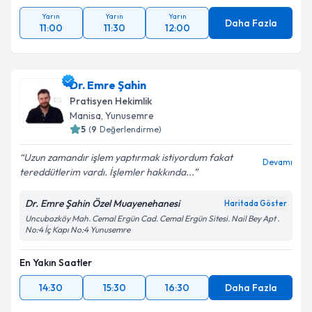
Yarın
Yarın
Yarın
Daha Fazla
11:00
11:30
12:00
Dr. Emre Şahin
Pratisyen Hekimlik
Manisa
, Yunusemre
5
(
9
Değerlendirme)
Uzun zamandır işlem yaptırmak istiyordum fakat
Devamı
tereddütlerim vardı. İşlemler hakkında...
Dr. Emre Şahin Özel Muayenehanesi
Haritada Göster
Uncubozköy Mah. Cemal Ergün Cad. Cemal Ergün Sitesi. Nail Bey Apt .
No:4 İç Kapı No:4 Yunusemre
En Yakın Saatler
14:30
15:30
16:30
Daha Fazla