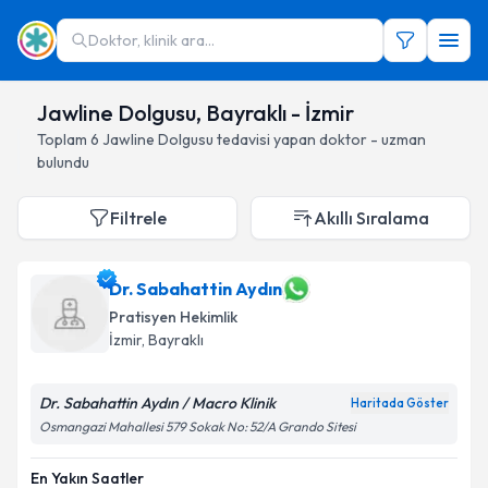
Doktor, klinik ara...
Jawline Dolgusu, Bayraklı - İzmir
Toplam
6
Jawline Dolgusu
tedavisi yapan doktor - uzman
bulundu
Filtrele
Akıllı Sıralama
Dr. Sabahattin Aydın
Pratisyen Hekimlik
İzmir
, Bayraklı
Dr. Sabahattin Aydın / Macro Klinik
Haritada Göster
Osmangazi Mahallesi 579 Sokak No: 52/A Grando Sitesi
En Yakın Saatler