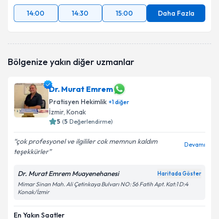
14:00
14:30
15:00
Daha Fazla
Bölgenize yakın diğer uzmanlar
Dr. Murat Emrem
Pratisyen Hekimlik
+
1
diğer
İzmir
, Konak
5
(
5
Değerlendirme)
çok profesyonel ve ilgililer cok memnun kaldım
Devamı
teşekkürler
Dr. Murat Emrem Muayenehanesi
Haritada Göster
Mimar Sinan Mah. Ali Çetinkaya Bulvarı NO: 56 Fatih Apt. Kat:1 D:4
Konak/İzmir
En Yakın Saatler