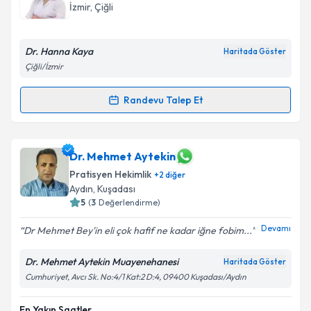
İzmir
, Çiğli
Dr. Hanna Kaya
Haritada Göster
Çiğli/İzmir
Randevu Talep Et
Randevu Takvimi Talebi
Dr. Hanna Kaya
için randevu takvimi talebi oluşturun.
Dr. Mehmet Aytekin
Size bu uzmandan randevu almanız için bir takvim
Pratisyen Hekimlik
+
2
diğer
hazırlandığında e-posta ile bilgilendireceğiz.
Aydın
, Kuşadası
5
(
3
Değerlendirme)
E-posta Adresiniz
Devamı
Dr Mehmet Bey'in eli çok hafif ne kadar iğne fobim...
Dr. Mehmet Aytekin Muayenehanesi
Haritada Göster
Kişisel verilerimin işlenmesine ilişkin
Aydınlatma
Cumhuriyet, Avcı Sk. No:4/1 Kat:2 D:4, 09400 Kuşadası/Aydın
Metni
'ni okudum ve kişisel verilerimin belirtilen
kapsamda işlenmesini kabul ediyorum.
En Yakın Saatler