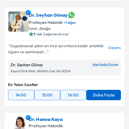
Dr. Seyhan Günay
Pratisyen Hekimlik
+
1
diğer
İzmir
, Aliağa
5
(
44
Değerlendirme)
Uygulanacak işlem en ince ayrıntısına kadar anlatıldı
Devamı
hijyen ve samimiyet...
Dr. Seyhan Günay
Haritada Göster
Kazım Dirik Mah. Atatürk Cad. No:103/4
En Yakın Saatler
14:00
15:00
16:00
Daha Fazla
Dr. Hanna Kaya
Pratisyen Hekimlik