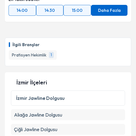
14:00
14:30
15:00
Daha Fazla
Takvim Talebini Gönder
İlgili Branşlar
Pratisyen Hekimlik
1
İzmir İlçeleri
İzmir
Jawline Dolgusu
Aliağa
Jawline Dolgusu
Çiğli
Jawline Dolgusu